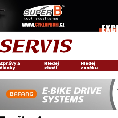
Zprávy a
Hledej
Hledej
články
zboží
značku