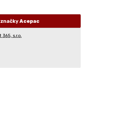
i značky
Acepac
 365, s.r.o.