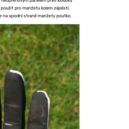
n neoprenovým panelem přes kloubky
 použit pro manžetu kolem zápěstí,
je na spodní straně manžety poutko.