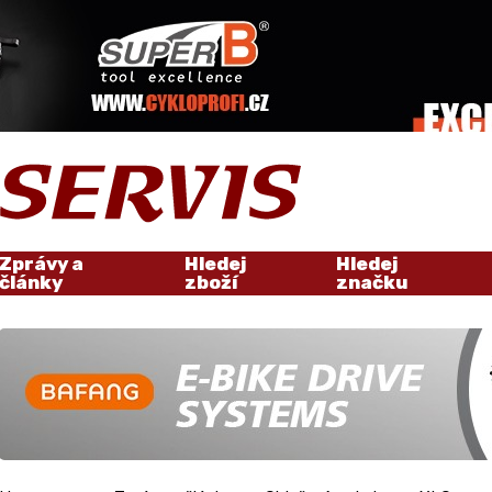
Zprávy a
Hledej
Hledej
články
zboží
značku