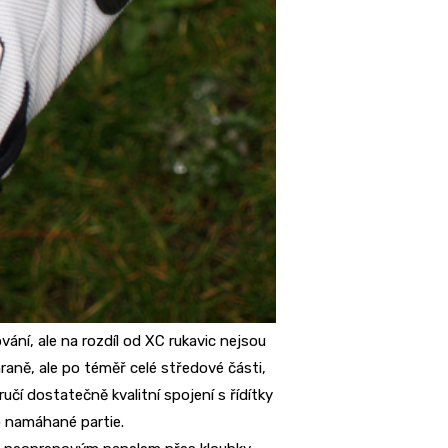
ání, ale na rozdíl od XC rukavic nejsou
raně, ale po téměř celé středové části,
aručí dostatečně kvalitní spojení s řídítky
o namáhané partie.