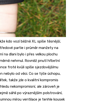
kže kdo vozí běžně XL spíše těsnější,
 středové partie i průměr manžety na
 na dlani bylo i přes velkou plochu
adměrně nehrnul. Rovněž pnutí hřbetní
ence froté kvůli spíše sjezdovějšímu
jen nebylo od věci. Co se týče úchopu,
ítek, takže jde o kvalitní kompromis
ohledu nekompromisní, ale zároveň je
jmě sáhli po výraznějším polstrování,
zumnou mírou ventilace je tenhle kousek