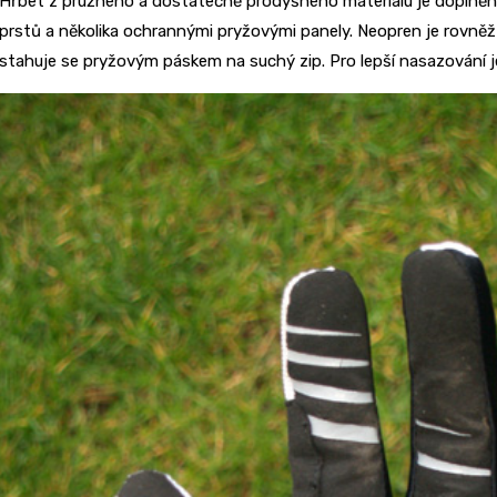
Hřbet z pružného a dostatečně prodyšného materiálu je doplně
prstů a několika ochrannými pryžovými panely. Neopren je rovněž
stahuje se pryžovým páskem na suchý zip. Pro lepší nasazování 