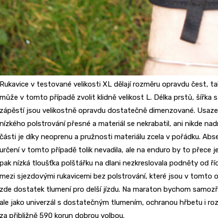
Rukavice v testované velikosti XL dělají rozměru opravdu čest, ta
může v tomto případě zvolit klidně velikost L. Délka prstů, šířka
zápěstí jsou velikostně opravdu dostatečně dimenzované. Usazení
nízkého polstrování přesné a materiál se nekrabatil, ani nikde n
části je díky neoprenu a pružnosti materiálu zcela v pořádku. Abs
určení v tomto případě tolik nevadila, ale na enduro by to přece 
pak nízká tloušťka polštářku na dlani nezkreslovala podněty od říd
mezi sjezdovými rukavicemi bez polstrování, které jsou v tomto 
zde dostatek tlumení pro delší jízdu. Na maraton bychom samozře
ale jako univerzál s dostatečným tlumením, ochranou hřbetu i ro
za přibližně 590 korun dobrou volbou.