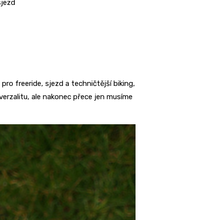
sjezd
o freeride, sjezd a techničtější biking,
iverzalitu, ale nakonec přece jen musíme