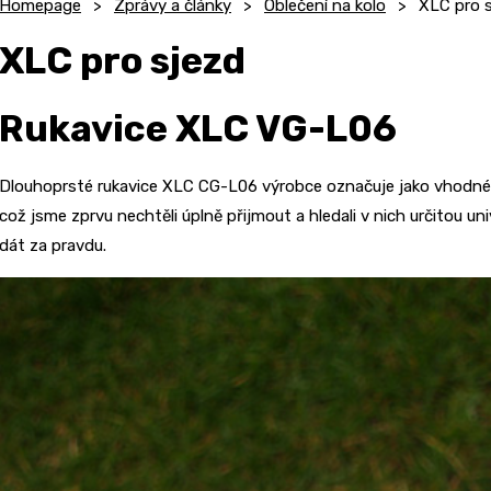
Homepage
Zprávy a články
Oblečení na kolo
XLC pro 
XLC pro sjezd
Rukavice XLC VG-L06
Dlouhoprsté rukavice XLC CG-L06 výrobce označuje jako vhodné pr
což jsme zprvu nechtěli úplně přijmout a hledali v nich určitou un
dát za pravdu.