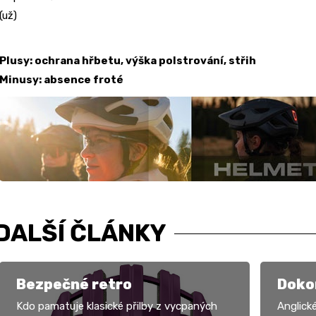
(už)
Plusy: ochrana hřbetu, výška polstrování, střih
Minusy: absence froté
DALŠÍ ČLÁNKY
Bezpečné retro
Doko
Kdo pamatuje klasické přilby z vycpaných
Anglick