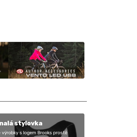
nalá stylovka
é výrobky s logem Brooks prostě