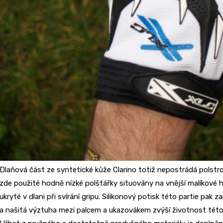
Dlaňová část ze syntetické kůže Clarino totiž nepostrádá polstrov
zde použité hodně nízké polštářky situovány na vnější malíkové h
ukryté v dlani při svírání gripu. Silikonový potisk této partie pak z
a našitá výztuha mezi palcem a ukazovákem zvýší životnost tét