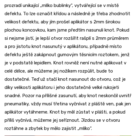
prozradí unikající „mlíko bublinky“, vytvářející se v místě
defektu. To lze označit křídou a následně je třeba zhodnotit
velikost defektu, aby jím prošel aplikátor s 2mm širokou
plochou koncovkou, kam jsme předtím nasunuli knot. Pokud
si nejsme jistí, je lepší otvor rozšířit rašplí s 2mm průměrem
a pro jistotu knot nasunutý v aplikátoru, případně místo
defektu ještě zakápnout gumovým těsnicím roztokem, jenž
je v podstatě lepidlem. Knot rovněž není nutné aplikovat v
celé délce, ale můžeme jej nožíkem rozpůlit, bude to
dostatečné. Teď už stačí knot nasunout do otvoru, což je
díky velikosti aplikátoru i jeho dostatečně velké rukojeti
snadné. Pozor na přílišné zasunutí, aby knot neskončil uvnitř
pneumatiky, vždy musí třetina vyčnívat z pláště ven, pak jen
aplikátor vytáhneme. Knot by měl zůstat v plášti, a pokud
příliš vyčnívá, můžeme jej seříznout. Jízdou se v otvoru
roztáhne a zbytek by mělo zajistit „mlíko“.