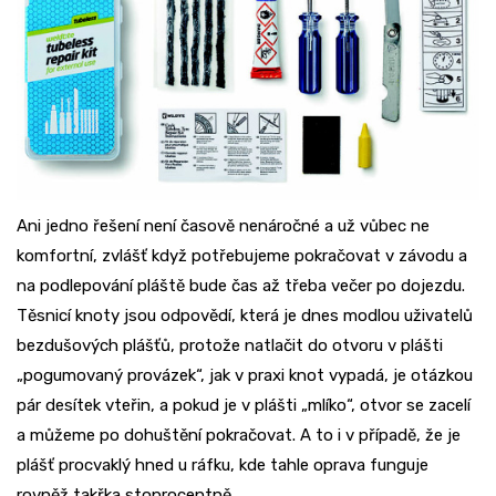
Ani jedno řešení není časově nenáročné a už vůbec ne
komfortní, zvlášť když potřebujeme pokračovat v závodu a
na podlepování pláště bude čas až třeba večer po dojezdu.
Těsnicí knoty jsou odpovědí, která je dnes modlou uživatelů
bezdušových plášťů, protože natlačit do otvoru v plášti
„pogumovaný provázek“, jak v praxi knot vypadá, je otázkou
pár desítek vteřin, a pokud je v plášti „mlíko“, otvor se zacelí
a můžeme po dohuštění pokračovat. A to i v případě, že je
plášť procvaklý hned u ráfku, kde tahle oprava funguje
rovněž takřka stoprocentně.