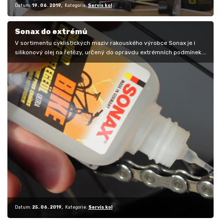
Datum:
19. 06. 2019
Kategorie:
Servis kol
Sonax do extrémů
V sortimentu cyklistických maziv rakouského výrobce Sonax je i
silikonový olej na řetězy, určený do opravdu extrémních podmínek.
Tenhle…
Datum:
25. 06. 2019
Kategorie:
Servis kol