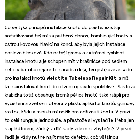
Co se týká principů instalace knotů do pláště, existují
sofistikovaná řešení za patřičný obnos, kombinující knoty s
ostrou kovovou hlavicí na konci, aby byla jejich instalace
doslova blesková. Kdo neřeší gramy a extrémní rychlost
instalace knotu a je schopen mít v brašničce pod sedlem
nebo v batohu nějaké to nářadí a duši, ten jistě uveze sadu
pro instalaci knotů
Weldtite Tubeless Repair Kit
, s níž
lze nainstalovat knot do otvoru opravdu spolehlivě. Plastová
krabička totiž obsahuje kromě pětice knotů také rašpli pro
vyčištění a zvětšení otvoru v plášti, aplikátor knotů, gumový
roztok, křídu a miniaturní nožík pro odříznutí knotu. V praxi
to celé funguje jednoduše, a přestože si vystačíte třeba jen
s aplikátorem, žádný z dílů sady zde není zbytečně. V první
řadě je vždy nutné najít místo defektu, což většinou