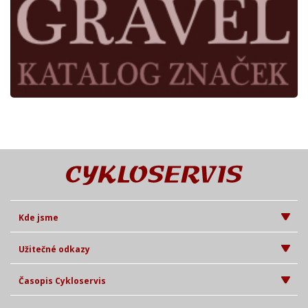
Kde jsme
Užitečné odkazy
Časopis Cykloservis