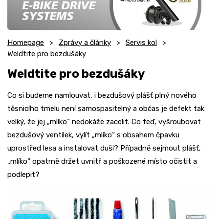
Homepage
Zprávy a články
Servis kol
Weldtite pro bezdušáky
Weldtite pro bezdušáky
Co si budeme namlouvat, i bezdušový plášť plný nového
těsnicího tmelu není samospasitelný a občas je defekt tak
velký, že jej „mlíko“ nedokáže zacelit. Co teď, vyšroubovat
bezdušový ventilek, vylít „mlíko“ s obsahem čpavku
uprostřed lesa a instalovat duši? Případně sejmout plášť,
„mlíko“ opatrně držet uvnitř a poškozené místo očistit a
podlepit?