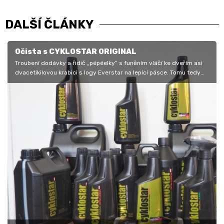
DALŠÍ ČLÁNKY
Očista s CYKLOSTAR ORIGINAL
Troubení dodávky a řidič „pépéelky“ s funěním vláčí ke dveřím asi
dvacetikilovou krabici s logy Everstar na lepící pásce. Tomu tedy
říkám…