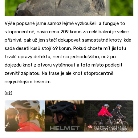
Výše popsané jsme samozřejmě vyzkoušeli, a funguje to
stoprocentně, navíc cena 209 korun za celé balení je velice
příznivá, pak už jen stačí dokupovat samostatné knoty, kde
sada deseti kusů stojí 69 korun. Pokud chcete mít jistotu
trvalé opravy defektu, není nic jednoduššího, než po
dojezdu knot z otvoru vytáhnout a toto místo podlepit
zevnitř záplatou. Na trase je ale knot stoprocentně
nejrychlejším řešením.
(už)