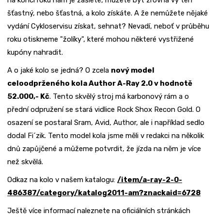
na konci roku nám je zašlete, můžete být zrovna vy ten
šťastný, nebo šťastná, a kolo získáte. A že nemůžete nějaké
vydání Cykloservisu získat, sehnat? Nevadí, neboť v průběhu
roku otiskneme "žolíky", které mohou některé vystřižené
kupóny nahradit.
A o jaké kolo se jedná? O zcela
nový model
celoodprženého kola Author A-Ray 2.0 v hodnotě
52.000,- Kč
. Tento skvělý stroj má karbonový rám a o
přední odpružení se stará vidlice Rock Shox Recon Gold. O
osazení se postaral Sram, Avid, Author, ale i například sedlo
dodal Fi´zik. Tento model kola jsme měli v redakci na několik
dnů zapůjčené a můžeme potvrdit, že jízda na něm je více
než skvělá.
Odkaz na kolo v našem katalogu:
/item/a-ray-2-0-
486387/category/katalog2011-am?znackaid=6728
Ještě více informací naleznete na oficiálních stránkách