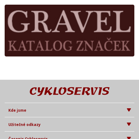
Kde jsme
Užitečné odkazy
Časopis Cykloservis