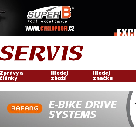
Zprávy a
Hledej
Hledej
články
zboží
značku