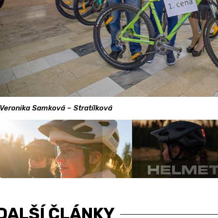
Veronika Samková – Stratílková
DALŠÍ ČLÁNKY