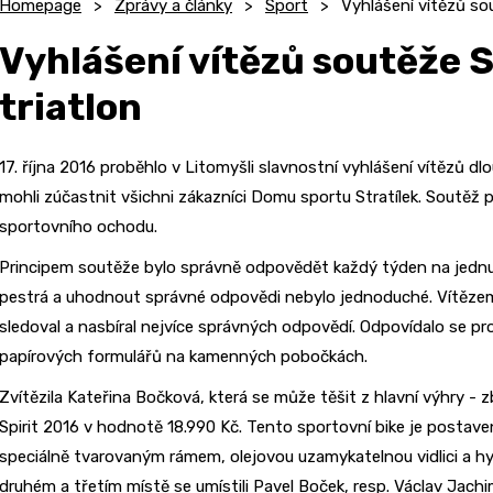
Homepage
Zprávy a články
Sport
Vyhlášení vítězů sou
Vyhlášení vítězů soutěže S
triatlon
17. října 2016 proběhlo v Litomyšli slavnostní vyhlášení vítězů 
mohli zúčastnit všichni zákazníci Domu sportu Stratílek. Soutěž při
sportovního ochodu.
Principem soutěže bylo správně odpovědět každý týden na jednu o
pestrá a uhodnout správné odpovědi nebylo jednoduché. Vítězem 
sledoval a nasbíral nejvíce správných odpovědí. Odpovídalo se p
papírových formulářů na kamenných pobočkách.
Zvítězila Kateřina Bočková, která se může těšit z hlavní výhry -
Spirit 2016 v hodnotě 18.990 Kč. Tento sportovní bike je postav
speciálně tvarovaným rámem, olejovou uzamykatelnou vidlici a h
druhém a třetím místě se umístili Pavel Boček, resp. Václav Jachim, 