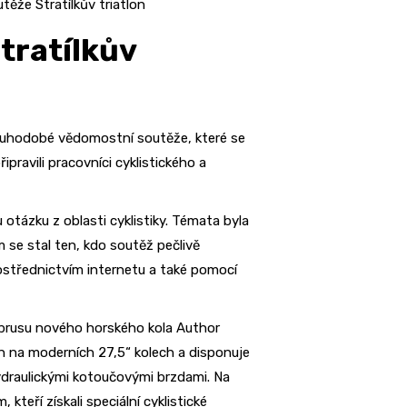
těže Stratílkův triatlon
tratílkův
dlouhodobé vědomostní soutěže, které se
pravili pracovníci cyklistického a
tázku z oblasti cyklistiky. Témata byla
se stal ten, kdo soutěž pečlivě
rostřednictvím internetu a také pomocí
 zbrusu nového horského kola Author
en na moderních 27,5“ kolech a disponuje
ydraulickými kotoučovými brzdami. Na
kteří získali speciální cyklistické