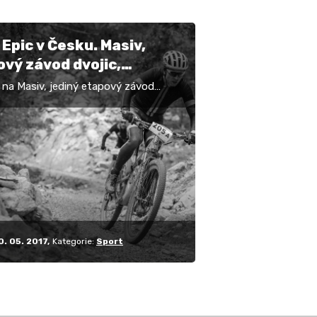
Epic v Česku. Masiv,
vý závod dvojic,
uje první ročník!
 na Masiv, jediný etapový závod
 Česku, který se nechal inspirovat
jdobrodružnějšími závody světa. Ten
e navíc…
0. 05. 2017
Kategorie:
Sport