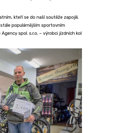
ím, kteří se do naší soutěže zapojili.
e stále populárnějším sportovním
gency spol. s.r.o. – výrobci jízdních kol