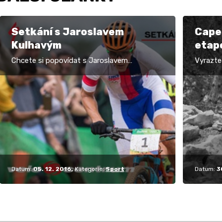
Setkání s Jaroslavem
Cape 
Kulhavým
etapo
start
Chcete si popovídat s Jaroslavem
Vyrazte
Kulhavým nejlepším naším závodníkem v
dvojic v
cross country a především majitelem zlaté a
těmi ne
stříbrné olympijské…
český j
Datum:
05. 12. 2016
Kategorie:
Sport
Datum:
3