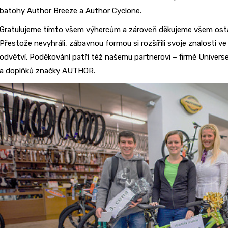
batohy Author Breeze a Author Cyclone.
Gratulujeme tímto všem výhercům a zároveň děkujeme všem ostatn
Přestože nevyhráli, zábavnou formou si rozšířili svoje znalosti v
odvětví. Poděkování patří též našemu partnerovi – firmě Universe A
a doplňků značky AUTHOR.