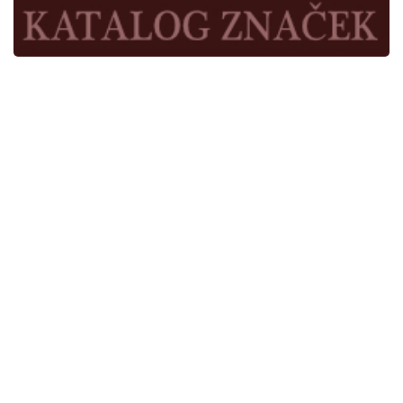
Kde jsme
Užitečné odkazy
Časopis Cykloservis
© Cykl 2026. Při poskytování služeb nám pomáhají soubory cookie.
Používáním webu vyjadřujete souhlas s podmínkami používání. |
IT
Nahoru