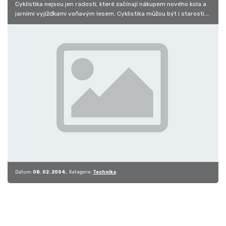
Cyklistika nejsou jen radosti, které začínají nákupem nového kola a
jarními vyjížďkami voňavým lesem. Cyklistika můžou být i starosti.…
Datum:
08. 02. 2004
Kategorie:
Technika