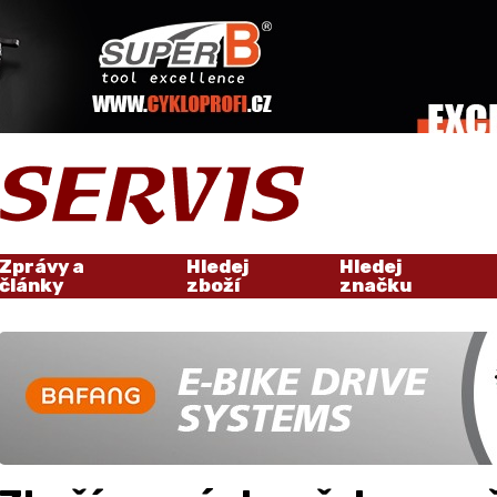
Zprávy a
Hledej
Hledej
články
zboží
značku