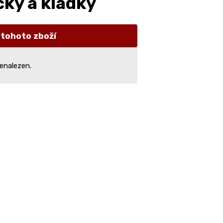
ky a kladky
 tohoto zboží
enalezen.