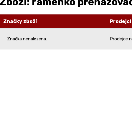
Zboží: raménko přehazovač
Značky zboží
Prodejci
Značka nenalezena.
Prodejce n