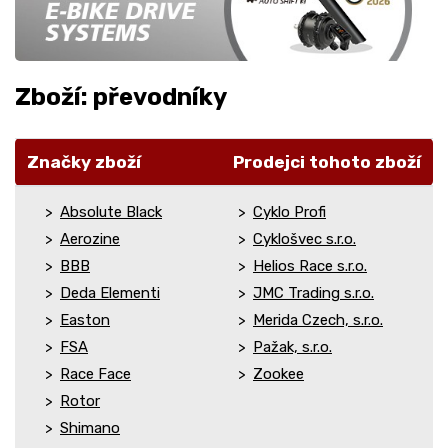
Zboží: převodníky
Značky zboží
Prodejci tohoto zboží
Absolute Black
Cyklo Profi
Aerozine
Cyklošvec s.r.o.
BBB
Helios Race s.r.o.
Deda Elementi
JMC Trading s.r.o.
Easton
Merida Czech, s.r.o.
FSA
Pažak, s.r.o.
Race Face
Zookee
Rotor
Shimano