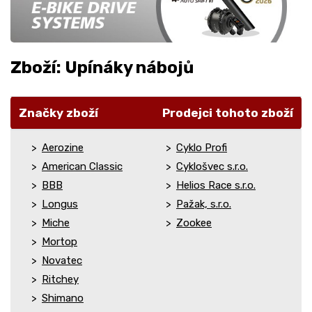
Zboží: Upínáky nábojů
Značky zboží
Prodejci tohoto zboží
Aerozine
Cyklo Profi
American Classic
Cyklošvec s.r.o.
BBB
Helios Race s.r.o.
Longus
Pažak, s.r.o.
Miche
Zookee
Mortop
Novatec
Ritchey
Shimano