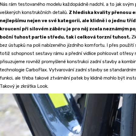
Nás rám testovaného modelu každopádně nadchl, a to jak svým p
veškerých konstrukčních detailů.
Z hlediska kvality přenosu e
nejlepšímu nejen ve své kategorii, ale klidně i o jednu tříd
kroucení při silovém záběru je pro něj zcela neznámým p
boční tuhost partie středu, tak i celková torzní tuhost.
Zk
bez ústupků na poli nabízeného jízdního komfortu. I přes použití 
totiž schopnost sestavy rámu a přední vidlice pohlcovat otřesy 
přisuzujeme rovněž promyšlené konstrukci zadní stavby a kombin
technologie CarboFlax. Vytvarování zadní stavby se standardn
funkci, ale třeba takové ztvárnění patek by klidně mohlo být inst
Takový je zkrátka Look.