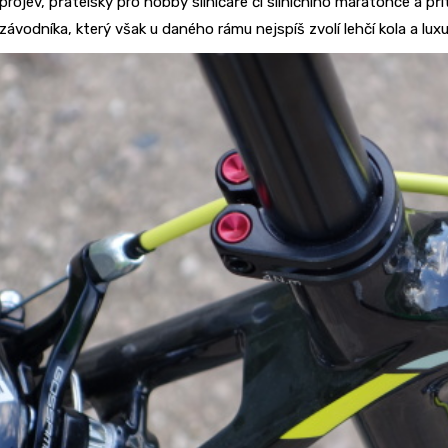
projev, přátelský pro hobby silničáře či silničního maratonce a 
závodníka, který však u daného rámu nejspíš zvolí lehčí kola a lux