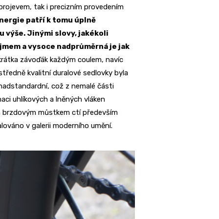
rojevem, tak i precizním provedením
nergie patří k tomu úplně
u výše. Jinými slovy, jakékoli
ojmem a vysoce nadprůměrná je jak
rátka závoďák každým coulem, navíc
středně kvalitní duralové sedlovky byla
nadstandardní, což z nemalé části
aci uhlíkových a lněných vláken
ím brzdovým můstkem ctí především
alováno v galerii moderního umění.