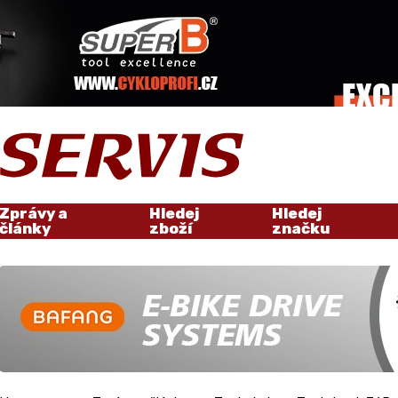
Zprávy a
Hledej
Hledej
články
zboží
značku