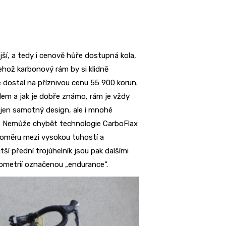
jší, a tedy i cenově hůře dostupná kola,
ehož karbonový rám by si klidně
e dostal na příznivou cenu 55 900 korun.
dem a jak je dobře známo, rám je vždy
ejen samotný design, ale i mnohé
5. Nemůže chybět technologie CarboFlax
 poměru mezi vysokou tuhostí a
ší přední trojúhelník jsou pak dalšími
ometrií označenou „endurance“.