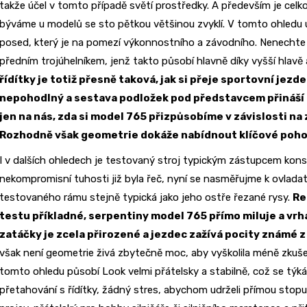
takže účel v tomto případě světí prostředky. A především je celko
býváme u modelů se sto pětkou většinou zvyklí. V tomto ohledu u
posed, který je na pomezí výkonnostního a závodního. Nenechte 
předním trojúhelníkem, jenž takto působí hlavně díky vyšší hlav
řídítky je totiž přesně taková, jak si přeje sportovní jez
nepohodlný a sestava podložek pod představcem přináší z
jen na nás, zda si model 765 přizpůsobíme v závislosti na
Rozhodně však geometrie dokáže nabídnout klíčové pohod
I v dalších ohledech je testovaný stroj typickým zástupcem kons
nekompromisní tuhosti již byla řeč, nyní se nasměřujme k ovladate
testovaného rámu stejně typická jako jeho ostře řezané rysy.
Re
testu příkladné, serpentiny model 765 přímo miluje a vrh
zatáčky je zcela přirozené a jezdec zažívá pocity známé z
však není geometrie živá zbytečně moc, aby vyškolila méně zkušené
tomto ohledu působí Look velmi přátelsky a stabilně, což se týká
přetahování s řídítky, žádný stres, abychom udrželi přímou stopu.