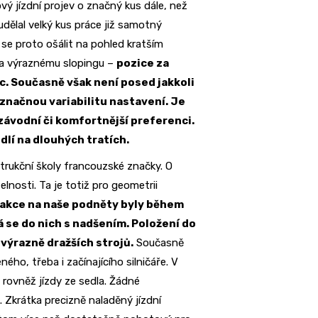
vý jízdní projev o značný kus dále, než
dělal velký kus práce již samotný
se proto ošálit na pohled kratším
ě a výraznému slopingu –
pozice za
dec. Současně však není posed jakkoli
načnou variabilitu nastavení. Je
 závodní či komfortnější preferenci.
lí na dlouhých tratích.
trukční školy francouzské značky. O
lnosti. Ta je totiž pro geometrii
akce na naše podněty byly během
á se do nich s nadšením. Položení do
 výrazně dražších strojů.
Současně
ho, třeba i začínajícího silničáře. V
 rovněž jízdy ze sedla. Žádné
 Zkrátka precizně naladěný jízdní