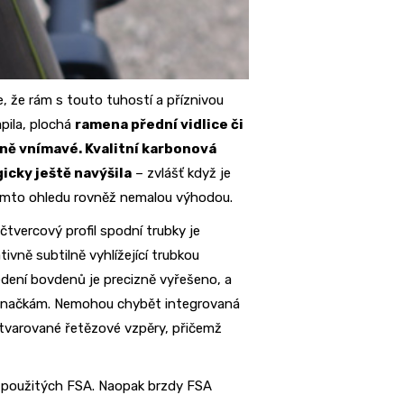
, že rám s touto tuhostí a příznivou
pila, plochá
ramena přední vidlice či
aně vnímavé. Kvalitní karbonová
gicky ještě navýšila
– zvlášť když je
 tomto ohledu rovněž nemalou výhodou.
vercový profil spodní trubky je
vně subtilně vyhlížející trubkou
vedení bovdenů je precizně vyřešeno, a
značkám. Nemohou chybět integrovaná
tvarované řetězové vzpěry, přičemž
to použitých FSA. Naopak brzdy FSA