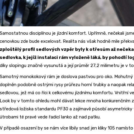
Samostatnou disciplínou je jízdní komfort. Upřímně, nečekali jsme
cenovkou zde bude excelovat. Realita nás však hodně mile překva
zploštělý profil sedlových vzpěr byly k otřesům až neček
sedlovka, k jejíž instalaci rám vyloženě láká, by pohodlí lo
díky slopingu značně vysunutá a její průměr 27,2 milimetru je v
Samotný monokokový rám je doslova pastvou pro oko. Mohutný čt
doplněn podobně ostrými rysy průřezu horní trubky a naopak relati
sedlovou, jež má co říci k celkovému jízdnímu komfortu. Vnitřní 
Look by v tomto ohledu mohl dávat lekce mnoha konkurenčním 
středová ložiska standardu PF30 a zajímavě působí asymetricky 
útrobami té pravé vede řadicí lanko až nad patku.
V případě osazení by se nám více líbily snad jen kliky 105 namís