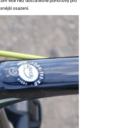
přitom více než dostatečně pohotový pro
usnější osazení.