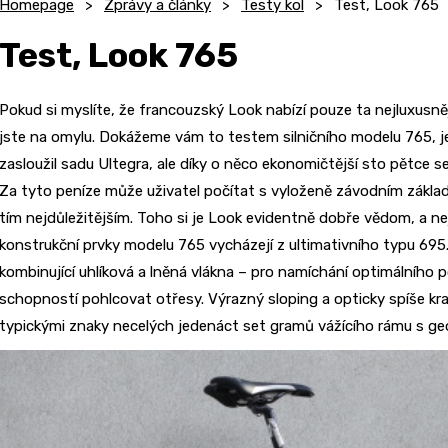
Homepage
Zprávy a články
Testy kol
Test, Look 765
Test, Look 765
Pokud si myslíte, že francouzský Look nabízí pouze ta nejluxusně
jste na omylu. Dokážeme vám to testem silničního modelu 765, j
zasloužil sadu Ultegra, ale díky o něco ekonomičtější sto pětce s
Za tyto peníze může uživatel počítat s vyloženě závodním zákla
tím nejdůležitějším. Toho si je Look evidentně dobře vědom, a n
konstrukční prvky modelu 765 vycházejí z ultimativního typu 69
kombinující uhlíková a lněná vlákna – pro namíchání optimálního
schopností pohlcovat otřesy. Výrazný sloping a opticky spíše krat
typickými znaky necelých jedenáct set gramů vážícího rámu s ge