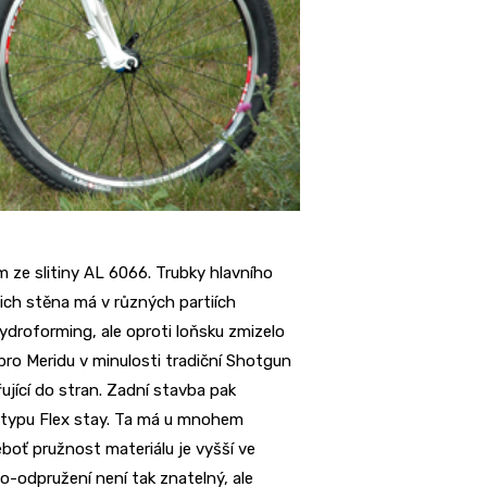
ze slitiny AL 6066. Trubky hlavního
jich stěna má v různých partiích
ydroforming, ale oproti loňsku zmizelo
pro Meridu v minulosti tradiční Shotgun
ující do stran. Zadní stavba pak
 typu Flex stay. Ta má u mnohem
eboť pružnost materiálu je vyšší ve
o-odpružení není tak znatelný, ale