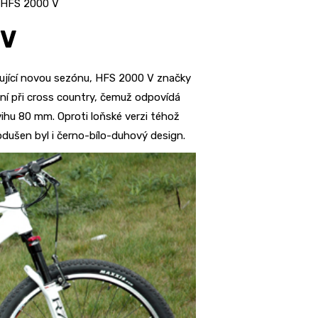
a HFS 2000 V
 V
amující novou sezónu, HFS 2000 V značky
ní při cross country, čemuž odpovídá
dvihu 80 mm. Oproti loňské verzi téhož
dušen byl i černo-bílo-duhový design.