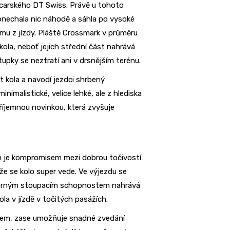
ýcarského DT Swiss. Právě u tohoto
onechala nic náhodě a sáhla po vysoké
jmu z jízdy. Pláště Crossmark v průměru
kola, neboť jejich střední část nahrává
upky se neztratí ani v drsnějším terénu.
t kola a navodí jezdci shrbený
nimalistické, velice lehké, ale z hlediska
 příjemnou novinkou, která zvyšuje
m je kompromisem mezi dobrou točivostí
kže se kolo super vede. Ve výjezdu se
ýborným stoupacím schopnostem nahrává
ola v jízdě v točitých pasážích.
vykem, zase umožňuje snadné zvedání