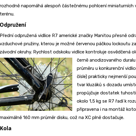
rozhodně napomáhá alespoň částečnému pohlcení miniaturních vlně
terénu.
Odpružení
Přední odpružená vidlice R7 americké značky Manitou přesně odrá
vzduchové pružiny, kterou je možné červenou páčkou lockoutu zab
závodní okruhy. Rychlost odskoku vidlice kontroluje osvědčená ol
černě anodizovaného duralu
průměru u konkurenční vidli
čísle) prakticky nejmenší p
tvar kluzáků s dozadu umís
propůjčuje dostatek tuhosti
okolo 1,5 kg se R7 řadí k r
připravena i na montáž koto
maximálně 160 mm průměr disku, což na XC plně dostačuje.
Kola