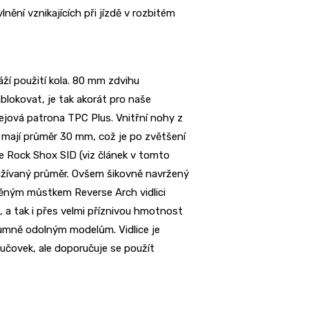
ní vznikajících při jízdě v rozbitém
ží použití kola. 80 mm zdvihu
lokovat, je tak akorát pro naše
ejová patrona TPC Plus. Vnitřní nohy z
 mají průměr 30
mm, což je po zvětšení
ce Rock Shox SID (viz článek v tomto
oužívaný průměr. Ovšem šikovně navržený
těným můstkem Reverse Arch vidlici
, a tak i přes velmi příznivou hmotnost
ozumně odolným modelům. Vidlice je
učovek, ale doporučuje se použít