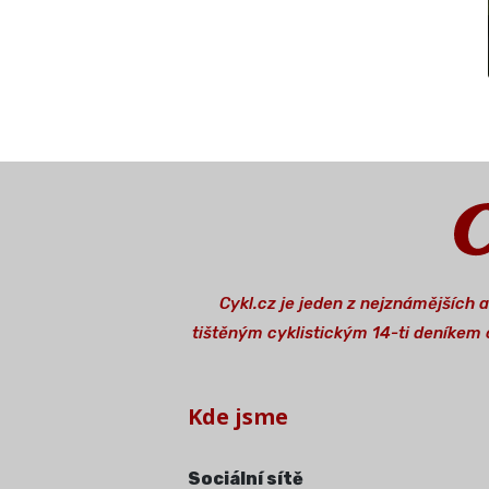
Cykl.cz je jeden z nejznámějších 
tištěným cyklistickým 14-ti deníkem o
Kde jsme
Sociální sítě