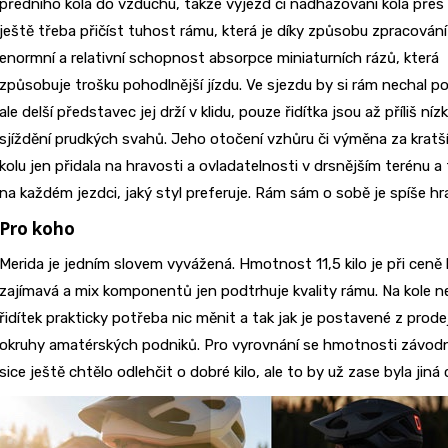
předního kola do vzduchu, takže výjezd či nadhazování kola přes
ještě třeba přičíst
tuhost rámu, která je díky způsobu zpracování
enormní a relativní schopnost absorpce miniaturních rázů, která
způsobuje trošku pohodlnější jízdu. Ve sjezdu by si rám nechal p
ale delší představec jej drží v klidu, pouze řidítka jsou až příliš níz
sjíždění prudkých svahů. Jeho otočení vzhůru či výměna za kratš
kolu jen přidala na hravosti a ovladatelnosti v drsnějším terénu a 
na každém jezdci, jaký styl preferuje. Rám sám o sobě je spíše hra
Pro koho
Merida je jedním slovem vyvážená. Hmotnost 11,5 kilo je při ceně k
zajímavá a mix komponentů jen podtrhuje kvality rámu. Na kole
řidítek prakticky potřeba nic měnit a tak jak je postavené z pro
okruhy amatérských podniků. Pro vyrovnání se hmotnosti závodn
sice ještě chtělo odlehčit o dobré kilo, ale to by už zase byla jiná 