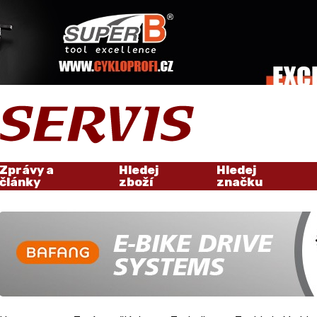
Zprávy a
Hledej
Hledej
články
zboží
značku