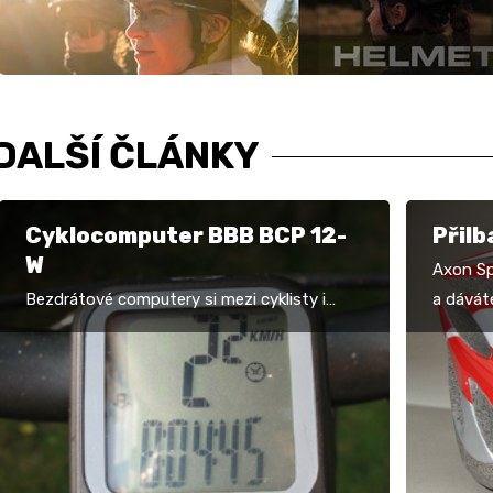
DALŠÍ ČLÁNKY
Cyklocomputer BBB BCP 12-
Přilb
W
Axon Spi
Bezdrátové computery si mezi cyklisty i
a dávát
přes nutnost dvou baterií získávají stále
které js
větší oblibu. Testovaný model BCP-12W je
bude…
středním typem…