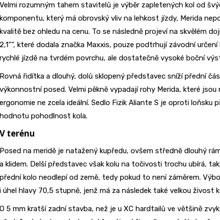
Velmi rozumným tahem stavitelů je výběr zapletených kol od šv
komponentu, který má obrovský vliv na lehkost jízdy, Merida nep
kvalitě bez ohledu na cenu. To se následně projeví na skvělém do
2,1““, které dodala značka Maxxis, pouze podtrhují závodní určení 
rychlé jízdě na tvrdém povrchu, ale dostatečně vysoké boční výst
Rovná řidítka a dlouhý, dolů sklopený představec sníží přední čás
výkonnostní posed. Velmi pěkně vypadají rohy Merida, které jsou mi
ergonomie ne zcela ideální. Sedlo Fizik Aliante S je oproti loňsku
hodnotu pohodlnost kola.
V terénu
Posed na meridě je natažený kupředu, ovšem středně dlouhý rá
a klidem. Delší představec však kolu na točivosti trochu ubírá, ta
přední kolo neodlepí od země, tedy pokud to není záměrem. V
i úhel hlavy 70,5 stupně, jenž má za následek také velkou živost k
O 5 mm kratší zadní stavba, než je u XC hardtailů ve většině z