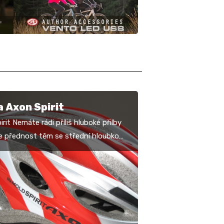
a Axon Spirit
rit Nemáte rádi příliš hluboké přilby
e přednost těm se střední hloubkou,
ou na hlavě výraznější? Tak pro vás