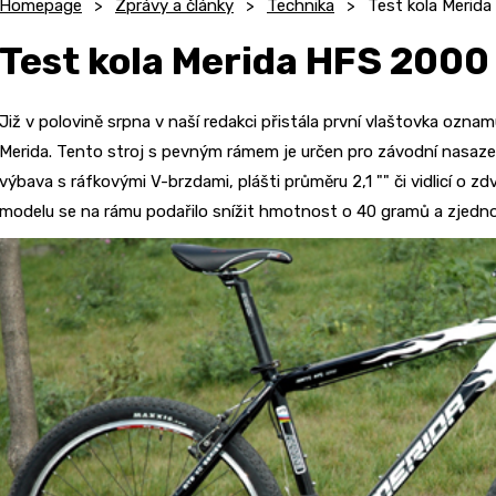
Homepage
Zprávy a články
Technika
Test kola Merid
Test kola Merida HFS 2000
Již v polovině srpna v naší redakci přistála první vlaštovka ozn
Merida. Tento stroj s pevným rámem je určen pro závodní nasaze
výbava s ráfkovými V-brzdami, plášti průměru 2,1 "" či vidlicí o z
modelu se na rámu podařilo snížit hmotnost o 40 gramů a zjedno