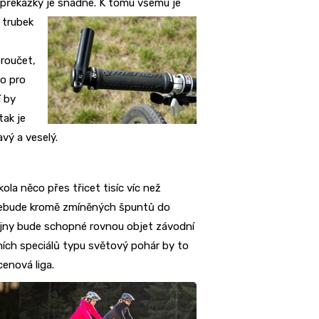
 překážky je snadné. K tomu všemu je
 trubek
oroučet,
ko pro
í by
tak je
vý a veselý.
ola něco přes třicet tisíc víc než
 nebude kromě zmíněných špuntů do
dejny bude schopné rovnou objet závodní
ích speciálů typu světový pohár by to
cenová liga.