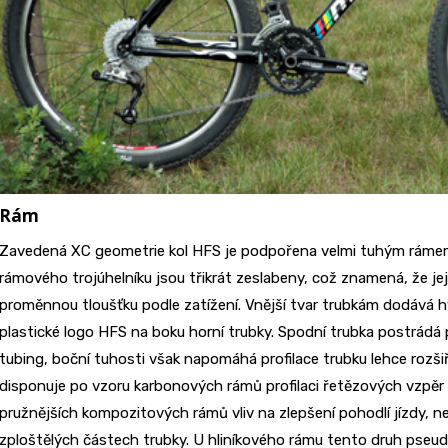
Rám
Zavedená XC geometrie kol HFS je podpořena velmi tuhým rámem 
rámového trojúhelníku jsou třikrát zeslabeny, což znamená, že je
proměnnou tloušťku podle zatížení. Vnější tvar trubkám dodává h
plastické logo HFS na boku horní trubky. Spodní trubka postrádá 
tubing, boční tuhosti však napomáhá profilace trubku lehce rozšiř
disponuje po vzoru karbonových rámů profilaci řetězových vzpěr
pružnějších kompozitových rámů vliv na zlepšení pohodlí jízdy, n
zploštělých částech trubky. U hliníkového rámu tento druh pseud