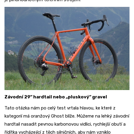
Závodní 29“ hardtail nebo „pluskový“ gravel
Tato otázka nám po celý test vrtala hlavou, ke které z
kategorií má oranžový Ghost blíže. Můžeme na lehký závodní
hardtail nasadit pevnou karbonovou vidlici, rychlejší obutí a
řídítka vycházející z těch silničních, aby nám vzniklo