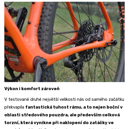
Výkon i komfort zároveň
V testované druhé největší velikosti nás od samého začátku
překvapila
fantastická tuhost rámu, a to nejen boční v
oblasti středového pouzdra, ale především celková
torzní, která vynikne při naklopení do zatáčky ve