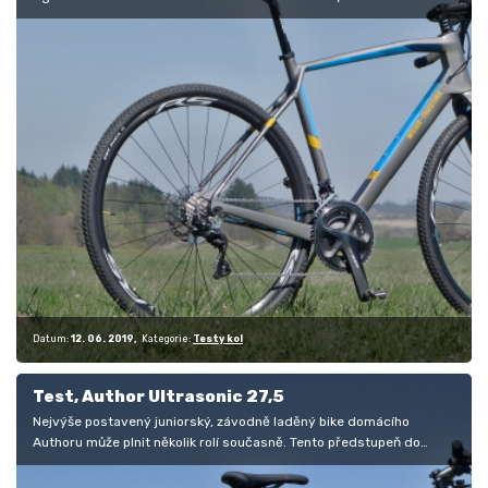
speciály,…
Datum:
12. 06. 2019
Kategorie:
Testy kol
Test, Author Ultrasonic 27,5
Nejvýše postavený juniorský, závodně laděný bike domácího
Authoru může plnit několik rolí současně. Tento předstupeň do
světa…