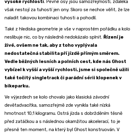
vysoké rychlosti
. Pevné osy jsou samozřejmostí, zdaleka
však nestojí za tuhostí jen ony. Skoro se nechce věřit, že lze
naladit takovou kombinaci tuhosti a pohodlí.
Také z hlediska geometrie je vše v naprostém pořádku a kolo
neslibuje nic, co by následně nedokázalo splnit.
Řízení je
živé, ovšem ne tak, aby z toho vyplývala
nedostatečná stabilita pří jízdě přímým směrem.
Vedle běžných lesních a polních cest, kde nás Ghost
vybízel k vyšší a vyšší rychlosti, jsme si společně užili
také točitý singletrack či parádní sérii klopenek v
bikeparku.
Ve výjezdech se kolo chovalo jako klasická závodní
devětadvacítka, samozřejmě zde vynikla také nízká
hmotnost 10,1 kilogramu. Ostrá jízda s dobržděním těsně
před zatáčkou a s následnou okamžitou akcelerací, to je
přesně ten moment, na který byl Ghost konstruován. V