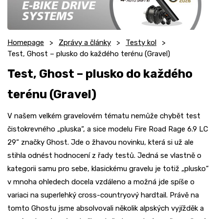
Homepage
Zprávy a články
Testy kol
Test, Ghost – plusko do každého terénu (Gravel)
Test, Ghost – plusko do každého
terénu (Gravel)
V našem velkém gravelovém tématu nemůže chybět test
čistokrevného „pluska“, a sice modelu Fire Road Rage 6.9 LC
29“ značky Ghost. Jde o žhavou novinku, která si už ale
stihla odnést hodnocení z řady testů. Jedná se vlastně o
kategorii samu pro sebe, klasickému gravelu je totiž „plusko“
v mnoha ohledech docela vzdáleno a možná jde spíše o
variaci na superlehký cross-countryový hardtail. Právě na
tomto Ghostu jsme absolvovali několik alpských vyjížděk a