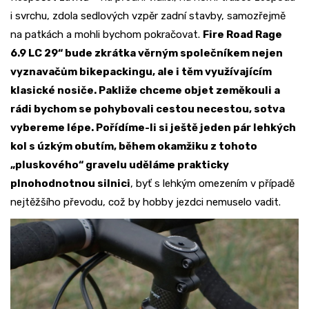
i svrchu, zdola sedlových vzpěr zadní stavby, samozřejmě
na patkách a mohli bychom pokračovat.
Fire Road Rage
6.9 LC 29“ bude zkrátka věrným společníkem nejen
vyznavačům bikepackingu, ale i těm využívajícím
klasické nosiče. Pakliže chceme objet zeměkouli a
rádi bychom se pohybovali cestou necestou, sotva
vybereme lépe. Pořídíme-li si ještě jeden pár lehkých
kol s úzkým obutím, během okamžiku z tohoto
„pluskového“ gravelu uděláme prakticky
plnohodnotnou silnici
, byť s lehkým omezením v případě
nejtěžšího převodu, což by hobby jezdci nemuselo vadit.