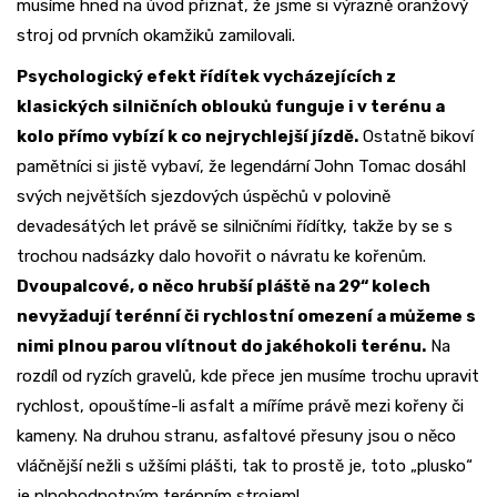
musíme hned na úvod přiznat, že jsme si výrazně oranžový
stroj od prvních okamžiků zamilovali.
Psychologický efekt řídítek vycházejících z
klasických silničních oblouků funguje i v terénu a
kolo přímo vybízí k co nejrychlejší jízdě.
Ostatně bikoví
pamětníci si jistě vybaví, že legendární John Tomac dosáhl
svých největších sjezdových úspěchů v polovině
devadesátých let právě se silničními řídítky, takže by se s
trochou nadsázky dalo hovořit o návratu ke kořenům.
Dvoupalcové, o něco hrubší pláště na 29“ kolech
nevyžadují terénní či rychlostní omezení a můžeme s
nimi plnou parou vlítnout do jakéhokoli terénu.
Na
rozdíl od ryzích gravelů, kde přece jen musíme trochu upravit
rychlost, opouštíme-li asfalt a míříme právě mezi kořeny či
kameny. Na druhou stranu, asfaltové přesuny jsou o něco
vláčnější nežli s užšími plášti, tak to prostě je, toto „plusko“
je plnohodnotným terénním strojem!