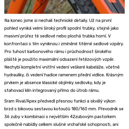
Na konec jsme si nechali technické detaily. Už na první
pohled vyniká velmi široký profil spodní trubky, stejně jako
masivní průřez té sedlové nebo plochá trubka horní. V
konfrontaci s tím vyniknou i zmíněné titěrné sedlové vzpěry.
Pro tuhost karbonového rámu i průchodnost širokého
pláště je použito maximální odsazení řetězových vzpěr.
Nechybí kompletní vnitřní vedení veškeré kabeláže, včetně
hydrauliky, či vedení hadice ramenem přední vidlice. Krásným
prvkem je absence klasické objímky sedlovky, kdy je
stahovací klín integrovaný přímo do útrob rámu.
Sram Rival/Apex předvedl přesnou funkci a skvělý výkon
brzd s bikovou sestavou kotoučů 180/160 mm. Převodník se
36 zuby v kombinaci s největším 42zubovým pastorkem
společně nabídly celkem slušné vrchařské schopnosti, ani