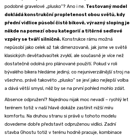
podobné gravelové „plusko“? Ano i ne.
Testovaný model
dokládá konstrukční propletenost obou světů, kdy
přední vidlice působí čistě bikově, výrazný sloping je
někde na pomezí obou kategorií a titěrné sedlové
vzpěry se tváří silničně.
Konstrukce rámu možná
nepůsobí jako celek až tak dimenzovaně, jak jsme ve světě
klasických devětadvacítek zvyklí, ale současně je více než
dostatečně odolná pro plánované použití. Pokud v roli
bývalého bikera hledáme jediný, co nejuniverzálnější stroj na
všechno, právě takovéto „plusko“ se jeví jako nejlepší volba
a dává větší smysl, něž by se na první pohled mohlo zdát.
Absence odpružení? Najednou nijak moc nevadí – rychlý let
terénem totiž v naší hlavě dokáže zastínit nižší míru
komfortu. Na druhou stranu si právě u tohoto modelu
dovedeme dobře představit odpruženou vidlici. Zadní
stavba Ghostu totiž v terénu hodně pracuje, kombinace