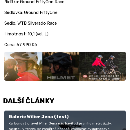
Řídítka: Ground FiftyOne Race
Sedlovka: Ground FiftyOne
Sedlo: WTB Silverado Race
Hmotnost: 10,1 (vel. L)
Cena: 67 990 Kč
DALŠÍ ČLÁNKY
Galerie Wilier Jena (test)
Karbonový gravel Wilier Jena nás bavil od prvního metru jízdy.
Agilitou v terénu se záměrně nesnaží evokovat cyklokrosové