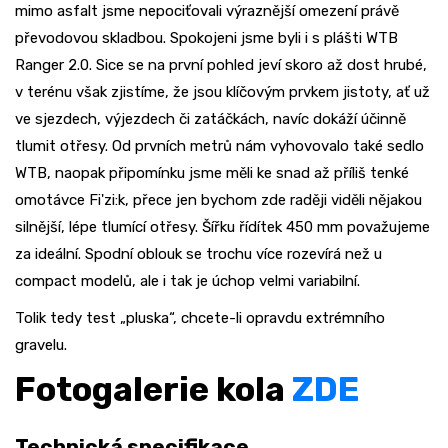
mimo asfalt jsme nepociťovali výraznější omezení právě
převodovou skladbou. Spokojeni jsme byli i s plášti WTB
Ranger 2.0. Sice se na první pohled jeví skoro až dost hrubé,
v terénu však zjistíme, že jsou klíčovým prvkem jistoty, ať už
ve sjezdech, výjezdech či zatáčkách, navíc dokáží účinně
tlumit otřesy. Od prvních metrů nám vyhovovalo také sedlo
WTB, naopak připomínku jsme měli ke snad až příliš tenké
omotávce Fi'zi:k, přece jen bychom zde raději viděli nějakou
silnější, lépe tlumící otřesy. Šířku řídítek 450 mm považujeme
za ideální. Spodní oblouk se trochu více rozevírá než u
compact modelů, ale i tak je úchop velmi variabilní.
Tolik tedy test „pluska“, chcete-li opravdu extrémního
gravelu.
Fotogalerie kola
ZDE
Technická specifikace