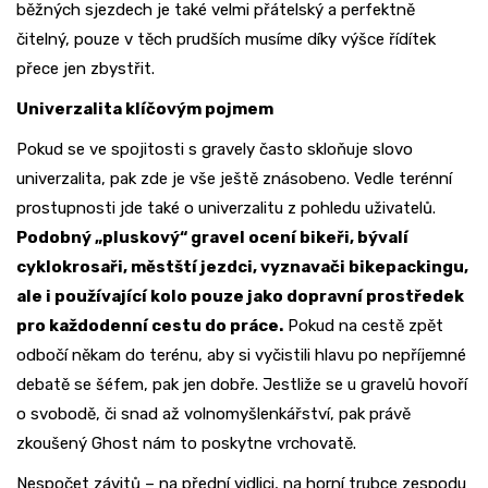
běžných sjezdech je také velmi přátelský a perfektně
čitelný, pouze v těch prudších musíme díky výšce řídítek
přece jen zbystřit.
Univerzalita klíčovým pojmem
Pokud se ve spojitosti s gravely často skloňuje slovo
univerzalita, pak zde je vše ještě znásobeno. Vedle terénní
prostupnosti jde také o univerzalitu z pohledu uživatelů.
Podobný „pluskový“ gravel ocení bikeři, bývalí
cyklokrosaři, městští jezdci, vyznavači bikepackingu,
ale i používající kolo pouze jako dopravní prostředek
pro každodenní cestu do práce.
Pokud na cestě zpět
odbočí někam do terénu, aby si vyčistili hlavu po nepříjemné
debatě se šéfem, pak jen dobře. Jestliže se u gravelů hovoří
o svobodě, či snad až volnomyšlenkářství, pak právě
zkoušený Ghost nám to poskytne vrchovatě.
Nespočet závitů – na přední vidlici, na horní trubce zespodu