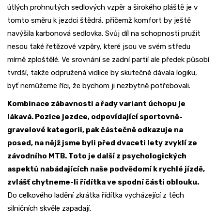
útlých prohnutých sedlových vzpěr a širokého pláště je v
tomto směru k jezdci štědrá, přičemž komfort by ještě
navýšila karbonová sedlovka. Svůj díl na schopnosti pružit
nesou také řetězové vzpěry, které jsou ve svém středu
mírně zploštělé. Ve srovnání se zadní partií ale předek působí
tvrdší, takže odpružená vidlice by skutečně dávala logiku,
byť nemůžeme říci, že bychom ji nezbytně potřebovali.
Kombinace zábavnosti a řady variant úchopu je
lákavá. Pozice jezdce, odpovídající sportovně-
gravelové kategorii, pak částečně odkazuje na
posed, na nějž jsme byli před dvaceti lety zvyklí ze
závodního MTB. Toto je další z psychologických
aspektů nabádajících naše podvědomí k rychlé jízdě,
zvlášť chytneme-li řídítka ve spodní části oblouku.
Do celkového ladění zkrátka řídítka vycházející z těch
silničních skvěle zapadají.