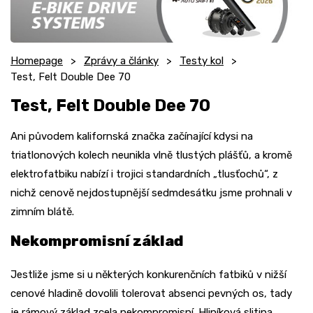
Homepage
Zprávy a články
Testy kol
Test, Felt Double Dee 70
Test, Felt Double Dee 70
Ani původem kalifornská značka začínající kdysi na
triatlonových kolech neunikla vlně tlustých plášťů, a kromě
elektrofatbiku nabízí i trojici standardních „tlusťochů“, z
nichž cenově nejdostupnější sedmdesátku jsme prohnali v
zimním blátě.
Nekompromisní základ
Jestliže jsme si u některých konkurenčních fatbiků v nižší
cenové hladině dovolili tolerovat absenci pevných os, tady
je rámový základ zcela nekompromisní. Hliníková slitina