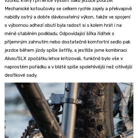
vzorku, který i při lehce vyšším tlaku jezdce podržel.
Mechanické kotoučovky se celkem rychle zajely a překvapivě
nabídly ostrý a dobře dávkovatelný výkon, takže ve spojení
s výbornou adhezí obutí byla radost si s kolem hrát i na
méně stabilním podkladu. Odpovídající šířka řídítek s
příjemným zahnutím nebo dostatečně komfortní sedlo pak
jezdce během jízdy spíše šetřily, a jestliže jsme kombinaci
Alivio/SLX zpočátku lehce kritizovali, funkčně bylo vše v
naprostém pořádku a v blátě spíše spolehlivější než citlivější
desítkové sady.