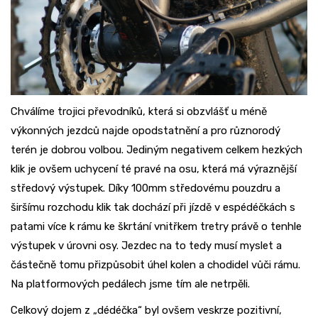
Chválíme trojici převodníků, která si obzvlášť u méně
výkonných jezdců najde opodstatnění a pro různorodý
terén je dobrou volbou. Jediným negativem celkem hezkých
klik je ovšem uchycení té pravé na osu, která má výraznější
středový výstupek. Díky 100mm středovému pouzdru a
širšímu rozchodu klik tak dochází při jízdě v espédéčkách s
patami více k rámu ke škrtání vnitřkem tretry právě o tenhle
výstupek v úrovni osy. Jezdec na to tedy musí myslet a
částečně tomu přizpůsobit úhel kolen a chodidel vůči rámu.
Na platformových pedálech jsme tím ale netrpěli.
Celkový dojem z „dédéčka“ byl ovšem veskrze pozitivní,