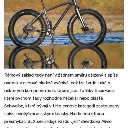
Rámový základ tedy není v žádném směru ošizený a spíše
naopak v cenové hladině vyčnívá, což lze tvrdit také o
některých komponentech. Určitě jsou to kliky RaceFace,
které bychom tady rozhodně nečekali nebo pláště
Schwalbe, které bývají v této cenové kategorii zastoupeny
spíše levnějšími asijskými kousky. Na druhou stranu
přesmykači SLX sekunduje vzadu „jen“ devítková Alivio