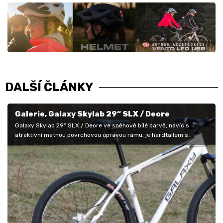
DALŠÍ ČLÁNKY
Galerie, Galaxy Skylab 29“ SLX / Deore
Galaxy Skylab 29“ SLX / Deore ve sněhově bílé barvě, navíc s
atraktivní matnou povrchovou úpravou rámu, je hardtailem s
vyloženě lákavým…