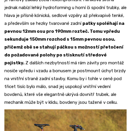
jednak nabízí lehký hydroforming u horní či spodní trubky, ale
hlava je přísně kónická, sedlové vzpěry až překvapivě tenké,
a především se hezky tvarované zadní
patky spoléhají na
pevnou 12mm osu pro 190mm rozteč. Tomu vpředu
sekunduje 150mm rozchod s 15mm pevnou osou,
přičemž obě se stahují páčkou s možností přetočení
do požadované polohy po stisknutí středové
pojistky.
Z dalších nezbytností má rám závity pro montáž
nosiče vpředu i vzadu a bonusem je postmount úchyt brzdy
na vnitřní straně zadní stavby. Komu by i tohle v ceně pod
třicet tisíc bylo málo, snad jej uspokojí vnitřní vedení
bovdenů, které vše elegantně ukrývá dovnitř trubek, ale
mechanik může být v klidu, bovdeny jsou tažené v celku.