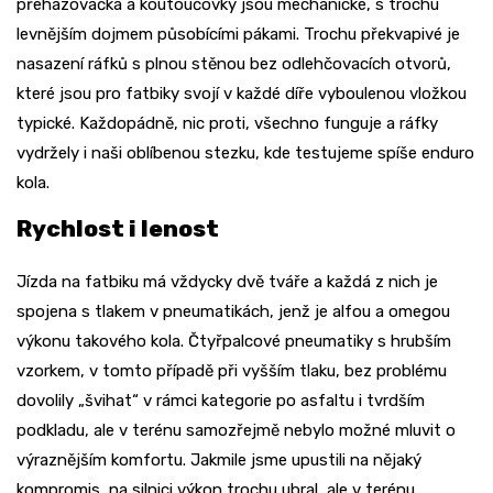
přehazovačka a koutoučovky jsou mechanické, s trochu
levnějším dojmem působícími pákami. Trochu překvapivé je
nasazení ráfků s plnou stěnou bez odlehčovacích otvorů,
které jsou pro fatbiky svojí v každé díře vyboulenou vložkou
typické. Každopádně, nic proti, všechno funguje a ráfky
vydržely i naši oblíbenou stezku, kde testujeme spíše enduro
kola.
Rychlost i lenost
Jízda na fatbiku má vždycky dvě tváře a každá z nich je
spojena s tlakem v pneumatikách, jenž je alfou a omegou
výkonu takového kola. Čtyřpalcové pneumatiky s hrubším
vzorkem, v tomto případě při vyšším tlaku, bez problému
dovolily „švihat“ v rámci kategorie po asfaltu i tvrdším
podkladu, ale v terénu samozřejmě nebylo možné mluvit o
výraznějším komfortu. Jakmile jsme upustili na nějaký
kompromis, na silnici výkon trochu ubral, ale v terénu