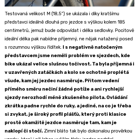
Testovaná velikost M (18,5“) se ukázala i díky kratšímu
představci ideálně dlouhá pro jezdce s výškou kolem 185
centimetrů, jemuž bude odpovídat i délka sedlovky. Pocitově
ideální délka pak nabídne příjemný, ne nějak natažený posed
s rozumnou výškou řídítek.
I s negativně natočeným
představcem jsme neměli problém ve sjezdech, kde
bike ukázal velice slušnou točivost. Ta byla příjemná i
v uzavřených zatáčkách a kolo se ochotně proplétá
všude, kam jej jezdec nasměruje. Přitom vedení
přímého směru nečiní žádné potíže a ani rychlejší
sjezdy nerozhodí méně zkušeného pilota. Ovládání
zkrátka padne rychle do ruky, a jediné, na co je třeba
si zvykat, je široký profil plášťů, který proti klasice
prostě okamžitě jezdce nasměruje tam, kam je
naklopí či stočí.
Zimní bláto tak bylo dokonalou prověrkou