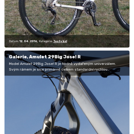
Datum:
12. 04. 2016
Kategorie:
Testy kol
Galerie, Amulet 29Big Jose! R
Model Amulet 29Big Jose! R je hodně vydařeným univerzálem.
Svým rámem je sice primárně celkem standardní rychlou
devětadvacítkou, jejíž…