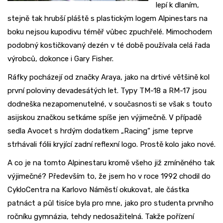
lepí k dlaním,
stejně tak hrubší pláště s plastickým logem Alpinestars na
boku nejsou kupodivu téměř vůbec zpuchřelé. Mimochodem
podobný kostičkovaný dezén v té době používala celá řada
výrobců, dokonce i Gary Fisher.
Ráfky pocházejí od značky Araya, jako na drtivé většině kol
první poloviny devadesátých let. Typy TM-18 a RM-17 jsou
dodneška nezapomenutelné, v současnosti se však s touto
asijskou značkou setkáme spíše jen výjimečně. V případě
sedla Avocet s hrdým dodatkem „Racing“ jsme teprve
strhávali fólii kryjící zadní reflexní logo. Prostě kolo jako nové.
A co je na tomto Alpinestaru kromě všeho již zmíněného tak
výjimečné? Především to, že jsem ho v roce 1992 chodil do
CykloCentra na Karlovo Náměstí okukovat, ale částka
patnáct a půl tisíce byla pro mne, jako pro studenta prvního
ročníku gymnázia, tehdy nedosažitelná. Takže pořízení