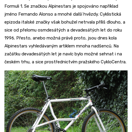
Formuli 1. Se značkou Alpinestars je spojováno například
jméno Fernando Alonso a mnohé další hvězdy. Cyklistická
epizoda italské značky však bohužel netrvala příliš dlouho, a
sice od přelomu osmdesátých a devadesátých let do roku
1996. Přesto, anebo možná právě proto, jsou dnes kola
Alpinestars vyhledávaným artiklem mnoha nadšenců. Na
začátku devadesátých let je navíc bylo možné sehnat i na
českém trhu, a sice prostřednictvím pražského CykloCentra.