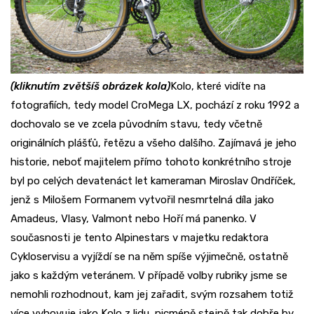
(kliknutím zvětšíš obrázek kola)
Kolo, které vidíte na
fotografiích, tedy model CroMega LX, pochází z roku 1992 a
dochovalo se ve zcela původním stavu, tedy včetně
originálních plášťů, řetězu a všeho dalšího. Zajímavá je jeho
historie, neboť majitelem přímo tohoto konkrétního stroje
byl po celých devatenáct let kameraman Miroslav Ondříček,
jenž s Milošem Formanem vytvořil nesmrtelná díla jako
Amadeus, Vlasy, Valmont nebo Hoří má panenko. V
současnosti je tento Alpinestars v majetku redaktora
Cykloservisu a vyjíždí se na něm spíše výjimečně, ostatně
jako s každým veteránem. V případě volby rubriky jsme se
nemohli rozhodnout, kam jej zařadit, svým rozsahem totiž
více vyhovuje jako Kolo z lidu, nicméně stejně tak dobře by