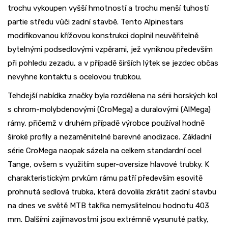
trochu vykoupen vyšší hmotností a trochu menší tuhostí
partie středu vůči zadní stavbě. Tento Alpinestars
modifikovanou křížovou konstrukci doplnil neuvěřitelně
bytelnými podsedlovými vzpěrami, jež vyniknou především
při pohledu zezadu, a v případě širších lýtek se jezdec občas
nevyhne kontaktu s ocelovou trubkou.
Tehdejší nabídka značky byla rozdělena na sérii horských kol
s chrom-molybdenovými (CroMega) a duralovými (AlMega)
rámy, přičemž v druhém případě výrobce používal hodně
široké profily a nezaměnitelné barevné anodizace. Základní
série CroMega naopak sázela na celkem standardní ocel
Tange, ovšem s využitím super-oversize hlavové trubky. K
charakteristickým prvkům rámu patří především esovitě
prohnutá sedlová trubka, která dovolila zkrátit zadní stavbu
na dnes ve světě MTB takřka nemyslitelnou hodnotu 403
mm. Dalšími zajímavostmi jsou extrémně vysunuté patky,