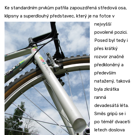
Ke standardním prvkům patřila zapouzdřená středová osa,
klipsny a superdlouhý představec, který je na fotce
v
nejvyšší
povolené pozici.
Posed byl tedy i
přes krátký
rozvor značně
předkloněný a
především
natažený, taková
byla zkrátka
ranná
devadesátá léta.
Směs gripů se i
po téměř dvaceti
letech doslova