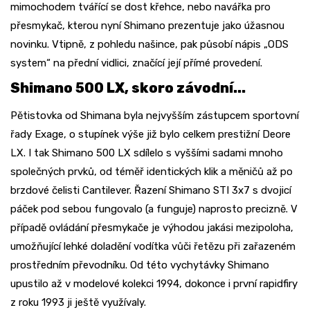
mimochodem tvářící se dost křehce, nebo navářka pro
přesmykač, kterou nyní Shimano prezentuje jako úžasnou
novinku. Vtipně, z pohledu našince, pak působí nápis „ODS
system“ na přední vidlici, značící její přímé provedení.
Shimano 500 LX, skoro závodní...
Pětistovka od Shimana byla nejvyšším zástupcem sportovní
řady Exage, o stupínek výše již bylo celkem prestižní Deore
LX. I tak Shimano 500 LX sdílelo s vyššími sadami mnoho
společných prvků, od téměř identických klik a měničů až po
brzdové čelisti Cantilever. Řazení Shimano STI 3x7 s dvojicí
páček pod sebou fungovalo (a funguje) naprosto precizně. V
případě ovládání přesmykače je výhodou jakási mezipoloha,
umožňující lehké doladění vodítka vůči řetězu při zařazeném
prostředním převodníku. Od této vychytávky Shimano
upustilo až v modelové kolekci 1994, dokonce i první rapidfiry
z roku 1993 ji ještě využívaly.