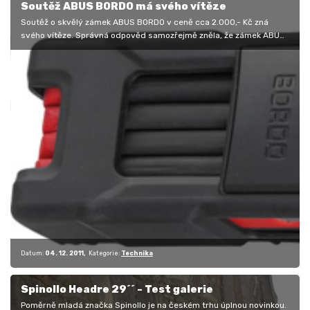
Soutěž ABUS BORDO má svého vítěze
Soutěž o skvělý zámek ABUS BORDO v ceně cca 2.000,- Kč zná
svého vítěze. Správná odpověd samozřejmě zněla, že zámek ABUS
BORDO lze zakoupit…
Datum:
04. 12. 2011
Kategorie:
Technika
Spinollo Headre 29´´ - Test galerie
Poměrně mladá značka Spinollo je na českém trhu úplnou novinkou.