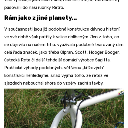
pasoval i do naší rubriky Retro.
Rám jako z jiné planety...
V současnosti jsou již podobné konstrukce dávnou historií,
ve své době však patřily k velice oblíbeným. Jen z toho, co
se objevilo na našem trhu, využívala podobně tvarovaný rám
celá řada značek, jako třeba Olpran, Scott, Hooger Booger,
ústecká Reta či další tehdejší domácí výrobce Sagitta.
Praktické výhody podobných, většinou „křížových“
konstrukcí nehledejme, snad vyjma toho, že řetěz ve
sjezdech nebouchal shora do vzpěry zadní stavby.