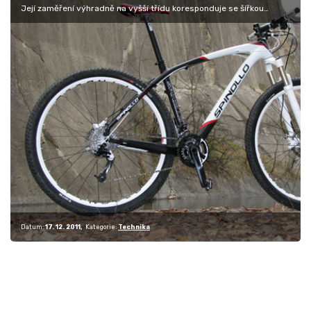
Její zaměření výhradně na vyšší třídu koresponduje se šířkou
nabídky,…
Datum:
17. 12. 2011
Kategorie:
Technika