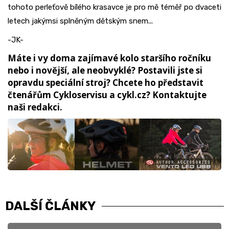
tohoto perleťově bílého krasavce je pro mě téměř po dvaceti
letech jakýmsi splněným dětským snem...
-JK-
Máte i vy doma zajímavé kolo staršího ročníku
nebo i novější, ale neobvyklé? Postavili jste si
opravdu speciální stroj? Chcete ho představit
čtenářům Cykloservisu a cykl.cz? Kontaktujte
naši redakci.
DALŠÍ ČLÁNKY