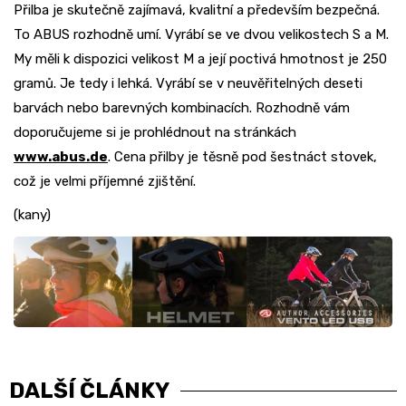
Přilba je skutečně zajímavá, kvalitní a především bezpečná.
To ABUS rozhodně umí. Vyrábí se ve dvou velikostech S a M.
My měli k dispozici velikost M a její poctivá hmotnost je 250
gramů. Je tedy i lehká. Vyrábí se v neuvěřitelných deseti
barvách nebo barevných kombinacích. Rozhodně vám
doporučujeme si je prohlédnout na stránkách
www.abus.de
. Cena přilby je těsně pod šestnáct stovek,
což je velmi příjemné zjištění.
(kany)
DALŠÍ ČLÁNKY