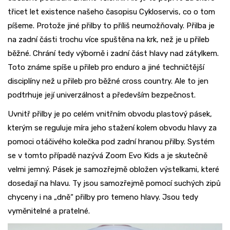
třicet let existence našeho časopisu Cykloservis, co o tom
píšeme. Protože jiné přilby to příliš neumožňovaly. Přilba je
na zadní části trochu více spuštěna na krk, než je u přileb
běžné. Chrání tedy výborně i zadní část hlavy nad zátylkem.
Toto známe spíše u přileb pro enduro a jiné techničtější
disciplíny než u přileb pro běžné cross country. Ale to jen
podtrhuje její univerzálnost a především bezpečnost.
Uvnitř přilby je po celém vnitřním obvodu plastový pásek,
kterým se reguluje míra jeho stažení kolem obvodu hlavy za
pomoci otáčivého kolečka pod zadní hranou přilby. Systém
se v tomto případě nazývá Zoom Evo Kids a je skutečně
velmi jemný. Pásek je samozřejmě obložen výstelkami, které
dosedají na hlavu. Ty jsou samozřejmě pomocí suchých zipů
chyceny i na „dně“ přilby pro temeno hlavy. Jsou tedy
vyměnitelné a pratelné.