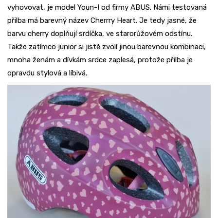
vyhovovat, je model Youn-I od firmy ABUS. Námi testovaná
přilba má barevný název Cherrry Heart. Je tedy jasné, že
barvu cherry doplňují srdíčka, ve starorůžovém odstínu.
Takže zatímco junior si jistě zvolí jinou barevnou kombinaci,
mnoha ženám a dívkám srdce zaplesá, protože přilba je
opravdu stylová a líbivá.