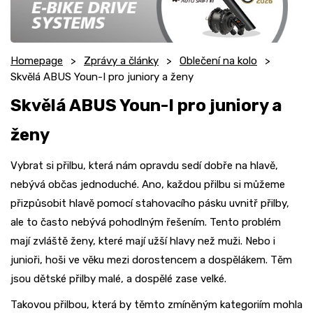
Homepage
Zprávy a články
Oblečení na kolo
Skvělá ABUS Youn-I pro juniory a ženy
Skvělá ABUS Youn-I pro juniory a
ženy
Vybrat si přilbu, která nám opravdu sedí dobře na hlavě,
nebývá občas jednoduché. Ano, každou přilbu si můžeme
přizpůsobit hlavě pomocí stahovacího pásku uvnitř přilby,
ale to často nebývá pohodlným řešením. Tento problém
mají zvláště ženy, které mají užší hlavy než muži. Nebo i
junioři, hoši ve věku mezi dorostencem a dospělákem. Těm
jsou dětské přilby malé, a dospělé zase velké.
Takovou přilbou, která by těmto zmíněným kategoriím mohla