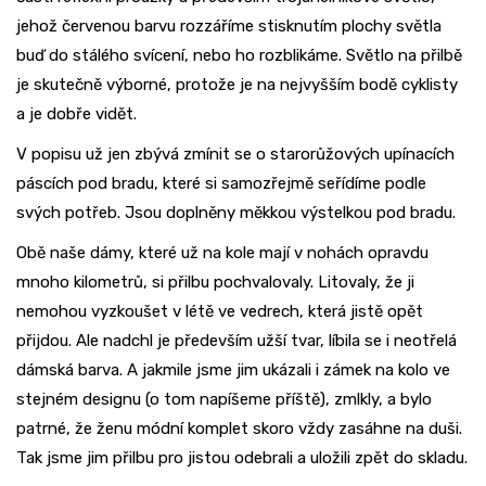
jehož červenou barvu rozzáříme stisknutím plochy světla
buď do stálého svícení, nebo ho rozblikáme. Světlo na přilbě
je skutečně výborné, protože je na nejvyšším bodě cyklisty
a je dobře vidět.
V popisu už jen zbývá zmínit se o starorůžových upínacích
páscích pod bradu, které si samozřejmě seřídíme podle
svých potřeb. Jsou doplněny měkkou výstelkou pod bradu.
Obě naše dámy, které už na kole mají v nohách opravdu
mnoho kilometrů, si přilbu pochvalovaly. Litovaly, že ji
nemohou vyzkoušet v létě ve vedrech, která jistě opět
přijdou. Ale nadchl je především užší tvar, líbila se i neotřelá
dámská barva. A jakmile jsme jim ukázali i zámek na kolo ve
stejném designu (o tom napíšeme příště), zmlkly, a bylo
patrné, že ženu módní komplet skoro vždy zasáhne na duši.
Tak jsme jim přilbu pro jistou odebrali a uložili zpět do skladu.