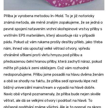
Přilba je vyrobena metodou In-Mold. To je již notoricky
známá metoda, ale méně znalým zopakujeme, že se jedná o
pevné spojení natavením vrchní skořepinové vrstvy přilby s
vnitřním EPS materiálem, který absorbuje ráz v případě
pádu. Pokud už vám rukama prošly desítky přileb, jako třeba
nám, ihned vás upoutají velké větrací otvory, vpředu
chráněné síťkami proti vletu hmyzu pod přilbu a
předsazenou čelní hranou přilby, která zachytí náraz, pokud
míříte při pádu k zemi obličejem. Což vám rozhodně
nedoporučujeme. Přilbu jsme posadili na hlavu dvěma ženám
a obě se shodly na faktu, že přilba sedí opravdu lépe než
běžný univerzální mainstream a vypadá na hlavě dobře.
Navíc obě vtipně poznamenaly, že přilba bude nejen skvěle
větrat, ale dá se velkými otvory i podrbat na hlavě. To
občasné podrbání známe všichni. Ale je to poprvé za skoro