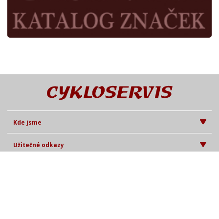
Kde jsme
Užitečné odkazy
Časopis Cykloservis
© Cykl 2026. Při poskytování služeb nám pomáhají soubory cookie.
Používáním webu vyjadřujete souhlas s podmínkami používání. |
IT