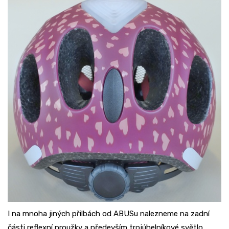
I na mnoha jiných přilbách od ABUSu nalezneme na zadní
části reflexní proužky a především trojúhelníkové světlo,