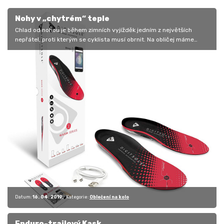
Nohy v „chytrém“ teple
Chlad od nohou je během zimních vyjížděk jedním z největších
nepřátel, proti kterým se cyklista musí obrnit. Na obličej máme
kuklu a přes…
Datum:
16. 04. 2019
Kategorie:
Oblečení na kolo
Enduro-trailový Kask