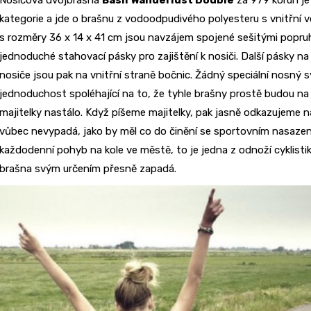
Nosičová dvojbrašna
Basil Wanderlust Double
za 979 korun je
kategorie a jde o brašnu z vodoodpudivého polyesteru s vnitřní
s rozměry 36 x 14 x 41 cm jsou navzájem spojené sešitými popruhy
jednoduché stahovací pásky pro zajištění k nosiči. Další pásky na
nosiče jsou pak na vnitřní straně bočnic. Žádný speciální nosný s
jednoduchost spoléhající na to, že tyhle brašny prostě budou na
majitelky nastálo. Když píšeme majitelky, pak jasně odkazujeme na
vůbec nevypadá, jako by měl co do činění se sportovním nasazen
každodenní pohyb na kole ve městě, to je jedna z odnoží cyklist
brašna svým určením přesně zapadá.