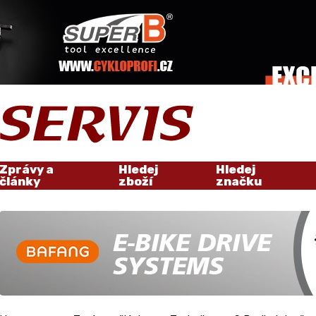
Zprávy a
Hledej
Hledej
články
zboží
značku