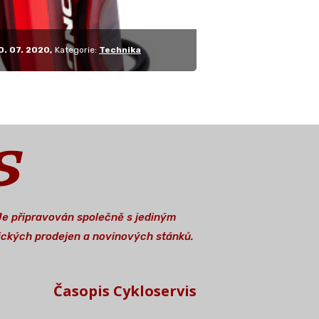
0. 07. 2020
Kategorie:
Technika
 Je připravován společně s jediným
stických prodejen a novinových stánků.
Časopis Cykloservis