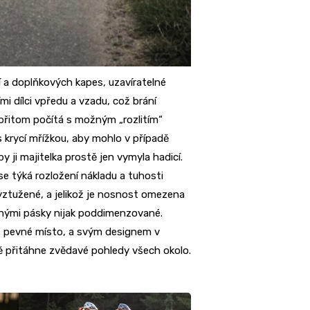
í a doplňkových kapes, uzavíratelné
mi dílci vpředu a vzadu, což brání
a přitom počítá s možným „rozlitím“
 krycí mřížkou, aby mohlo v případě
 ji majitelka prostě jen vymyla hadicí.
se týká rozložení nákladu a tuhosti
ztužené, a jelikož je nosnost omezena
chými pásky nijak poddimenzované.
vé pevné místo, a svým designem v
ě přitáhne zvědavé pohledy všech okolo.