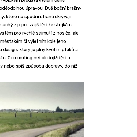
 typickým představitelem dané
 voděodolnou úpravou. Dvě boční brašny
, které na spodní straně ukrývají
 suchý zip pro zajištění ke stojkám
ystém pro rychlé sejmutí z nosiče, ale
 městském či výletním kole jeho
 design, který je plný květin, ptáků a
ím. Commuting neboli dojíždění a
iky nebo spíš způsobu dopravy, do níž