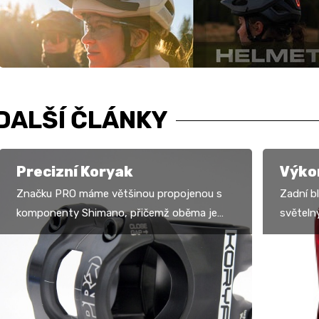
DALŠÍ ČLÁNKY
Precizní Koryak
Výko
Značku PRO máme většinou propojenou s
Zadní b
komponenty Shimano, přičemž oběma je
světeln
společná maximální preciznost a dokonalá
výkonný
funkce. To se týká také…
osm fun