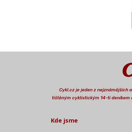
Cykl.cz je jeden z nejznámějších 
tištěným cyklistickým 14-ti deníkem o
Kde jsme