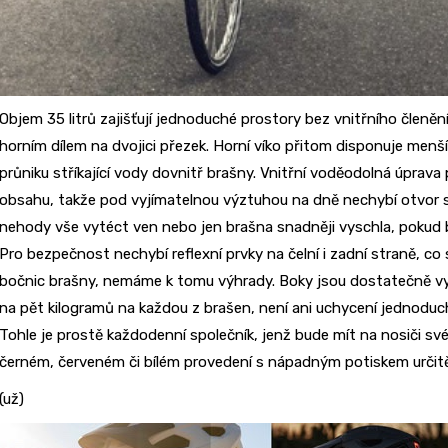
Objem 35 litrů zajišťují jednoduché prostory bez vnitřního členěn
horním dílem na dvojici přezek. Horní víko přitom disponuje menší
průniku stříkající vody dovnitř brašny. Vnitřní voděodolná úprav
obsahu, takže pod vyjímatelnou výztuhou na dně nechybí otvor s
nehody vše vytéct ven nebo jen brašna snadněji vyschla, pokud by
Pro bezpečnost nechybí reflexní prvky na čelní i zadní straně, co 
bočnic brašny, nemáme k tomu výhrady. Boky jsou dostatečně vy
na pět kilogramů na každou z brašen, není ani uchycení jednodu
Tohle je prostě každodenní společník, jenž bude mít na nosiči s
černém, červeném či bílém provedení s nápadným potiskem určit
(už)