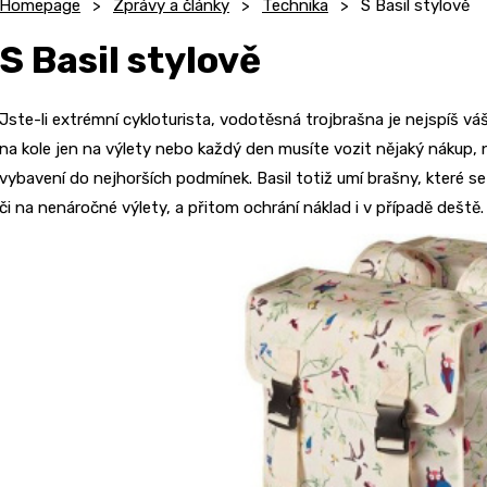
Homepage
Zprávy a články
Technika
S Basil stylově
S Basil stylově
Jste-li extrémní cykloturista, vodotěsná trojbrašna je nejspíš váš
na kole jen na výlety nebo každý den musíte vozit nějaký nákup, n
vybavení do nejhorších podmínek. Basil totiž umí brašny, které 
či na nenáročné výlety, a přitom ochrání náklad i v případě deště.