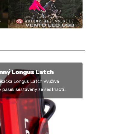
nný Longus Latch
likačka Longus Latch využívá
ý pásek sestavený ze šestnácti
ch „chip“ LED diod a nabízí celkem
kcí, přesněji…