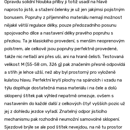
Opravdu solidní hloubka přilby ji totiž usadí na hlavě
naprosto jistě, a stažení čelenky je už jen jakýmsi pojistným
bonusem. Popruhy z příjemného materiálu nemají možnost
nějaké větší regulace délky, pouze předozadního posunu
spojovacího dílce a nastavení délky pravého popruhu s
přezkou. Ta je klasického provedení, s menším neoprenovým
polstrem, ale celkově jsou popruhy perfektně provedené,
takže nic netlačí ani přes uši, ani na hraně čelisti. Testovaná
velikost M (55-58 cm, 326 g) pak značením přesně odpovídá
a střih je lehce užší, než aby byl prostorný pro vyloženě
kulatou hlavu. Perfektní krytí plochy na spáncích i vzadu na
týlu doplňuje dostatečná masa materiálu i na čele a dolů
sklopený štítek pak výhled nepatrně omezuje, ovšem s
nastavením do každé další z celkových čtyř vyšších pozic už
jej z dohledu jezdce vyřadí. Znatelný odpor jisticího
mechanismu pak rozhodně neumožní samovolné sklopení.
Sjezdové brýle se ale pod štítek nevejdou, na ně tu prostor