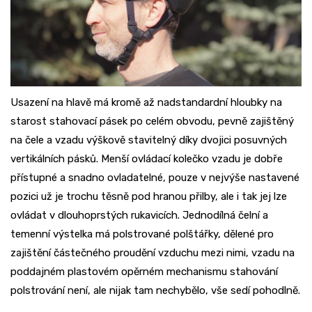
Usazení na hlavě má kromě až nadstandardní hloubky na
starost stahovací pásek po celém obvodu, pevně zajištěný
na čele a vzadu výškově stavitelný díky dvojici posuvných
vertikálních pásků. Menší ovládací kolečko vzadu je dobře
přístupné a snadno ovladatelné, pouze v nejvýše nastavené
pozici už je trochu těsně pod hranou přilby, ale i tak jej lze
ovládat v dlouhoprstých rukavicích. Jednodílná čelní a
temenní výstelka má polstrované polštářky, dělené pro
zajištění částečného proudění vzduchu mezi nimi, vzadu na
poddajném plastovém opěrném mechanismu stahování
polstrování není, ale nijak tam nechybělo, vše sedí pohodlně.