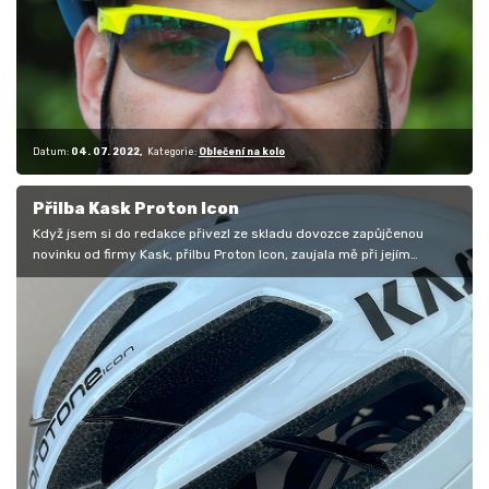
Datum:
04. 07. 2022
Kategorie:
Oblečení na kolo
Přilba Kask Proton Icon
Když jsem si do redakce přivezl ze skladu dovozce zapůjčenou
novinku od firmy Kask, přilbu Proton Icon, zaujala mě při jejím
vybalení…