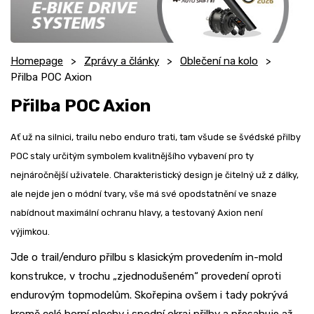
Homepage
Zprávy a články
Oblečení na kolo
Přilba POC Axion
Přilba POC Axion
Ať už na silnici, trailu nebo enduro trati, tam všude se švédské přilby
POC staly určitým symbolem kvalitnějšího vybavení pro ty
nejnáročnější uživatele. Charakteristický design je čitelný už z dálky,
ale nejde jen o módní tvary, vše má své opodstatnění ve snaze
nabídnout maximální ochranu hlavy, a testovaný Axion není
výjimkou.
Jde o trail/enduro přilbu s klasickým provedením in-mold
konstrukce, v trochu „zjednodušeném“ provedení oproti
endurovým topmodelům. Skořepina ovšem i tady pokrývá