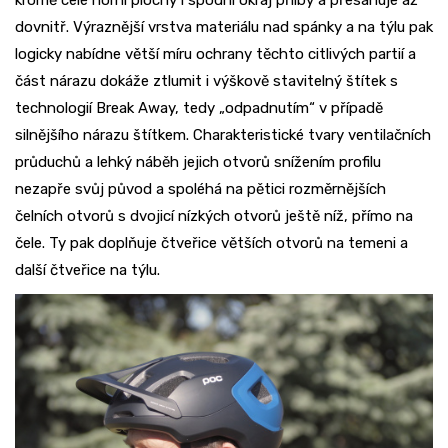
kromě celé horní plochy i spodní okraj přilby a přesahuje až
dovnitř. Výraznější vrstva materiálu nad spánky a na týlu pak
logicky nabídne větší míru ochrany těchto citlivých partií a
část nárazu dokáže ztlumit i výškově stavitelný štítek s
technologií Break Away, tedy „odpadnutím“ v případě
silnějšího nárazu štítkem. Charakteristické tvary ventilačních
průduchů a lehký náběh jejich otvorů snížením profilu
nezapře svůj původ a spoléhá na pětici rozměrnějších
čelních otvorů s dvojicí nízkých otvorů ještě níž, přímo na
čele. Ty pak doplňuje čtveřice větších otvorů na temeni a
další čtveřice na týlu.