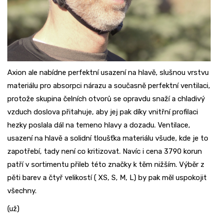
Axion ale nabídne perfektní usazení na hlavě, slušnou vrstvu
materiálu pro absorpci nárazu a současně perfektní ventilaci,
protože skupina čelních otvorů se opravdu snaží a chladivý
vzduch doslova přitahuje, aby jej pak díky vnitřní profilaci
hezky poslala dál na temeno hlavy a dozadu. Ventilace,
usazení na hlavě a solidní tloušťka materiálu všude, kde je to
zapotřebí, tady není co kritizovat. Navíc i cena 3790 korun
patří v sortimentu přileb této značky k těm nižším. Výběr z
pěti barev a čtyř velikostí ( XS, S, M, L) by pak měl uspokojit
všechny.
(už)