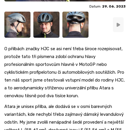
Datum:
29. 06. 2023
O přilbách značky HJC se asi není třeba široce rozepisovat,
protože tato tři písmena zdobí ochranu hlavy
profesionálním sportovcům hlavně v MotoGP nebo
cyklistickém profipelotonu či automobilových soutěžích. Pro
ten náš sport jsme otestovali vstupní model do rodiny HJC,
a to aerodynamicky střiženou univerzální přilbu Atara s
cenovkou těsně pod dva tisíce korun.
Atara je unisex přilba, ale dodává se v osmi barevných
variantách, kde nechybí třeba zajímavý dámský levandulový
odstín. My jsme zvolili nenápadné šedé provedení a největší