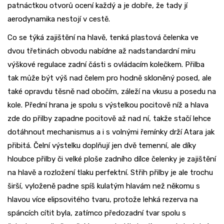
patnáctkou otvorů ocení každý a je dobře, že tady jí
aerodynamika nestojí v cestě.
Co se týká zajištění na hlavě, tenká plastová čelenka ve
dvou třetinách obvodu nabídne až nadstandardní míru
výškové regulace zadní části s ovládacím kolečkem. Přilba
tak může být výš nad čelem pro hodně skloněný posed, ale
také opravdu těsně nad obočím, záleží na vkusu a posedu na
kole. Přední hrana je spolu s výstelkou pocitově níž a hlava
zde do přilby zapadne pocitově až nad ní, takže stačí lehce
dotáhnout mechanismus a i s volnými řemínky drží Atara jak
přibitá. Čelní výstelku doplňují jen dvě temenní, ale díky
hloubce přilby či velké ploše zadního dílce čelenky je zajištění
na hlavě a rozložení tlaku perfektní. Střih přilby je ale trochu
širší, vyloženě padne spíš kulatým hlavám než někomu s
hlavou více elipsovitého tvaru, protože lehká rezerva na
spáncích cítit byla, zatímco předozadní tvar spolu s