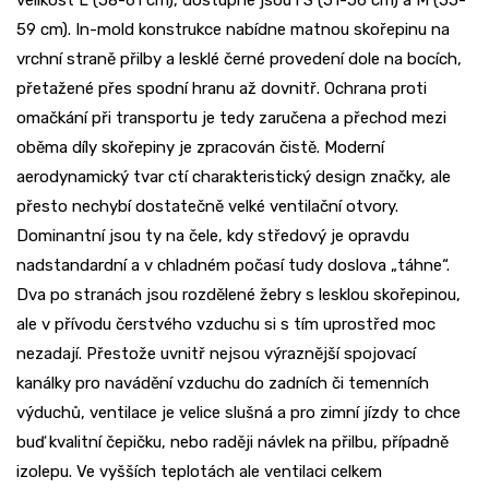
velikost L (58-61 cm), dostupné jsou i S (51-56 cm) a M (55-
59 cm). In-mold konstrukce nabídne matnou skořepinu na
vrchní straně přilby a lesklé černé provedení dole na bocích,
přetažené přes spodní hranu až dovnitř. Ochrana proti
omačkání při transportu je tedy zaručena a přechod mezi
oběma díly skořepiny je zpracován čistě. Moderní
aerodynamický tvar ctí charakteristický design značky, ale
přesto nechybí dostatečně velké ventilační otvory.
Dominantní jsou ty na čele, kdy středový je opravdu
nadstandardní a v chladném počasí tudy doslova „táhne“.
Dva po stranách jsou rozdělené žebry s lesklou skořepinou,
ale v přívodu čerstvého vzduchu si s tím uprostřed moc
nezadají. Přestože uvnitř nejsou výraznější spojovací
kanálky pro navádění vzduchu do zadních či temenních
výduchů, ventilace je velice slušná a pro zimní jízdy to chce
buď kvalitní čepičku, nebo raději návlek na přilbu, případně
izolepu. Ve vyšších teplotách ale ventilaci celkem