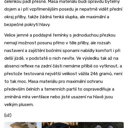
čelenkou padl přesně. Masa materiálu budí opravdu bytelný
dojem a i při vzpřímenějším posedu je nepatrně vidět přední
okraj přilby, takže žádná tenká slupka, ale maximální a
bezpečné pokrytí hlavy.
Velice jemné a poddajné řemínky s jednoduchou přezkou
nemají možnost posunu přímo v těle přilby, ale rozsah
nastavení a zajištění bočními sponami nabídly komfort i při
delší jízdě, v podstatě o nich nevíte. Ve výsledku tak až na
absenci reflexe na zadní části nemáme přilbě co vytknout, a
přestože testovaná největší velikost vážila 246 gramů, není
to tak moc. Masa materiálu pro maximální ochranu
především čelních a temenních partií to ospravedlňuje a
zmíněná míra ventilace nebo jisté usazení na hlavě jsou
velkým plusem.
(už)