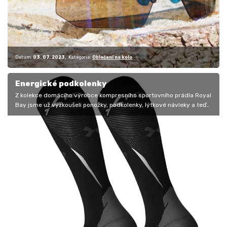
Datum:
03. 07. 2023
Kategorie:
Oblečení na kolo
Energické podkolenky
Z kolekce domácího výrobce kompresního sportovního prádla Royal
Bay jsme už vyzkoušeli ponožky, podkolenky, lýtkové návleky a teď
se zase…