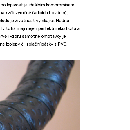
eho lepivost je ideálním kompromisem. I
eba kvůli výměně řadicích bovdenů,
ledu je životnost vynikající. Hodně
y totiž mají nejen perfektní elasticitu a
barvě i vzoru samotné omotávky je
 izolepy či izolační pásky z PVC,