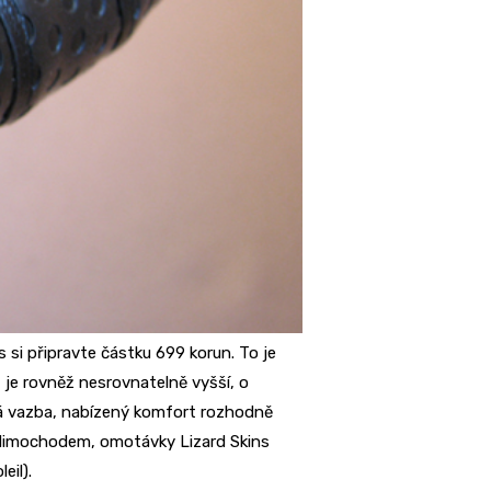
si připravte částku 699 korun. To je
je rovněž nesrovnatelně vyšší, o
á vazba, nabízený komfort rozhodně
ě. Mimochodem, omotávky Lizard Skins
eil).