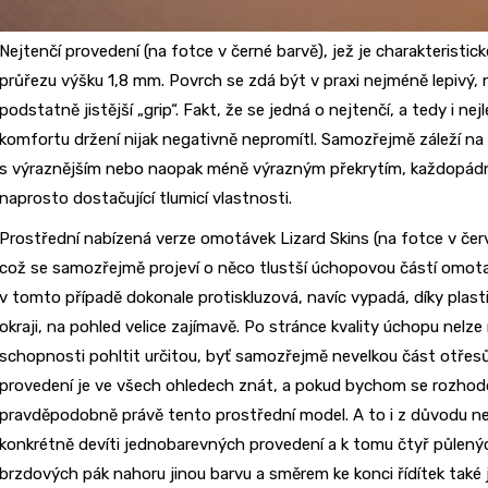
Nejtenčí provedení (na fotce v černé barvě), jež je charakteristic
průřezu výšku 1,8 mm. Povrch se zdá být v praxi nejméně lepivý, n
podstatně jistější „grip“. Fakt, že se jedná o nejtenčí, a tedy i n
komfortu držení nijak negativně nepromítl. Samozřejmě záleží n
s výraznějším nebo naopak méně výrazným překrytím, každopádně
naprosto dostačující tlumicí vlastnosti.
Prostřední nabízená verze omotávek Lizard Skins (na fotce v čer
což se samozřejmě projeví o něco tlustší úchopovou částí omotan
v tomto případě dokonale protiskluzová, navíc vypadá, díky pla
okraji, na pohled velice zajímavě. Po stránce kvality úchopu nelze 
schopnosti pohltit určitou, byť samozřejmě nevelkou část otřesů
provedení je ve všech ohledech znát, a pokud bychom se rozhodov
pravděpodobně právě tento prostřední model. A to i z důvodu nej
konkrétně devíti jednobarevných provedení a k tomu čtyř půlen
brzdových pák nahoru jinou barvu a směrem ke konci řídítek také j