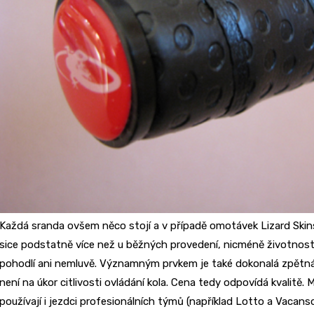
Každá sranda ovšem něco stojí a v případě omotávek Lizard Skins 
sice podstatně více než u běžných provedení, nicméně životnost 
pohodlí ani nemluvě. Významným prvkem je také dokonalá zpětn
není na úkor citlivosti ovládání kola. Cena tedy odpovídá kvalit
používají i jezdci profesionálních týmů (například Lotto a Vacansol