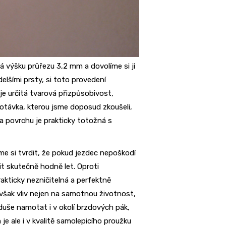
á výšku průřezu 3,2 mm a dovolíme si ji
delšími prsty, si toto provedení
e určitá tvarová přizpůsobivost,
omotávka, kterou jsme doposud zkoušeli,
ka povrchu je prakticky totožná s
e si tvrdit, že pokud jezdec nepoškodí
it skutečně hodně let. Oproti
akticky nezničitelná a perfektně
 však vliv nejen na samotnou životnost,
oduše namotat i v okolí brzdových pák,
je ale i v kvalitě samolepicího proužku