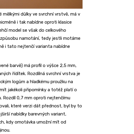
ké mělkými důlky ve svrchní vrstvě, má v
icméně i tak nabídne oproti klasice
ejlehčí model se však do celkového
a způsobu namotání, tedy jestli motáme
 i tato nejtenčí varianta nabídne
vené barvě) má profil o výšce 2,5 mm,
ých řídítek. Rozdílná svrchní vrstva je
stickým logům a hladkému proužku na
mít jakékoli připomínky a totéž platí o
. Rozdíl 0,7 mm oproti nejtenčímu
ali, které verzi dát přednost, byl by to
širší nabídky barevných variant,
ých, kdy omotávka umožní mít od
inou.