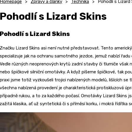
Homepage
Zprávy a články
Technika
Pohodlí s Lizard 
Pohodlí s Lizard Skins
Pohodlí s Lizard Skins
Značku Lizard Skins asi není nutné představovat. Tento americký 
specializuje jak na ochranu samotného jezdce, jemuž nabízí řadu c
Vedle různých neoprenových krytů zadní stavby či tlumiče však n
nebo špičkové silniční omotávky. A když píšeme špičkové, tak pou
praxi jsme totiž vyzkoušeli trojici nabízených modelů, lišících se t
všechna nabízená provedení je charakteristická protiskluzová úprav
případně rukou, a to za každého počasí. Omotávky Lizard Skins j
zažitá klasika, ať už syntetická či s příměsí korku, i mokrá řídítka s