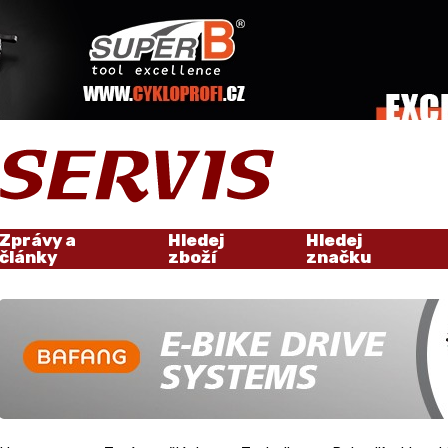
Zprávy a
Hledej
Hledej
články
zboží
značku