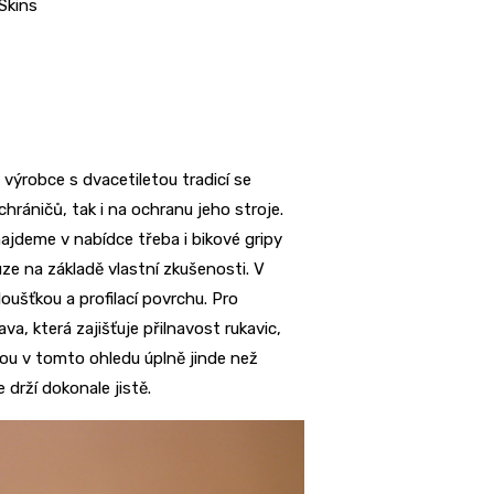
Skins
výrobce s dvacetiletou tradicí se
hráničů, tak i na ochranu jeho stroje.
ajdeme v nabídce třeba i bikové gripy
ze na základě vlastní zkušenosti. V
loušťkou a profilací povrchu. Pro
a, která zajišťuje přilnavost rukavic,
sou v tomto ohledu úplně jinde než
e drží dokonale jistě.