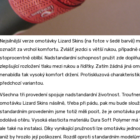
Nejsilnější verze omotávky Lizard Skins (na fotce v šedé barvě) m
označit za vrchol komfortu. Zvlášť jezdci s větší rukou, případně 
stoprocentně oblíbí. Nadstandardní schopnost pružit zde doplňuj
zlepšující rozložení tlaku mezi rukou a řídítky. Zatím žádná jiná 
nenabídla tak vysoký komfort držení. Protiskluzová charakteristi
předchozí variantou.
Všechna tři provedení spojuje nadstandardní životnost. Troufnem
omotávku Lizard Skins násilně, třeba při pádu, pak mu bude slouž
standardním provedením jsme totiž měli pocit, že je omotávka pr
odolává otěru. Vysoká elasticita materiálu Dura Soft Polymer má
ale také na instalaci. Díky vynikající pružnosti lze omotávku jedn
aniž by hrozilo její poškození. Rozdíl oproti standardním modelům 