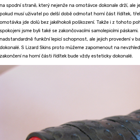
na spodní straně, který nejenže na omotávce dokonale drží, ale j
pokud musí uživatel po delší době odmotat horní část řídítek, tř
omotávka jde dolů bez jakéhokoli poškození. Takže i z tohoto poh
spokojeni jsme byli také se zakončovacími samolepicími páskami. T
nadstandardně funkční lepicí schopnost, ale jejich provedení v 
dokonalé. S Lizard Skins proto můžeme zapomenout na nevzhledné
zakončení na horní části řídítek bude vždy esteticky dokonalé.