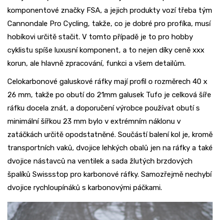
komponentové značky FSA, a jejich produkty vozí třeba tým
Cannondale Pro Cycling, takže, co je dobré pro profíka, musí
hobíkovi určitě stačit. V tomto případě je to pro hobby
cyklistu spíše luxusní komponent, a to nejen díky ceně xxx
korun, ale hlavně zpracování, funkci a všem detailům.
Celokarbonové galuskové ráfky mají profil o rozměrech 40 x
26 mm, takže po obutí do 21mm galusek Tufo je celková šíře
ráfku docela znát, a doporučení výrobce používat obutí s
minimální šířkou 23 mm bylo v extrémním náklonu v
zatáčkách určitě opodstatněné. Součástí balení kol je, kromě
transportních vaků, dvojice lehkých obalů jen na ráfky a také
dvojice nástavců na ventilek a sada žlutých brzdových
špalíků Swissstop pro karbonové ráfky. Samozřejmě nechybí
dvojice rychloupínáků s karbonovými páčkami.