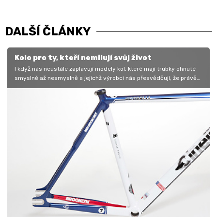
DALŠÍ ČLÁNKY
Kolo pro ty, kteří nemilují svůj život
I když nás neustále zaplavují modely kol, které mají trubky ohnuté
smyslně až nesmyslně a jejichž výrobci nás přesvědčují, že právě
to…