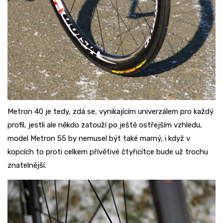
Metron 40 je tedy, zdá se, vynikajícím univerzálem pro každý
profil, jestli ale někdo zatouží po ještě ostřejším vzhledu,
model Metron 55 by nemusel být také marný, i když v
kopcích to proti celkem přívětivé čtyřicítce bude už trochu
znatelnější.