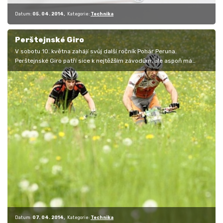
Datum:
05. 04. 2014
Kategorie:
Technika
Perštejnské Giro
V sobotu 10. května zahájí svůj další ročník Pohár Peruna.
Perštejnské Giro patří sice k nejtěžším závodům, ale aspoň má
každý možnost hned…
Datum:
07. 04. 2014
Kategorie:
Technika