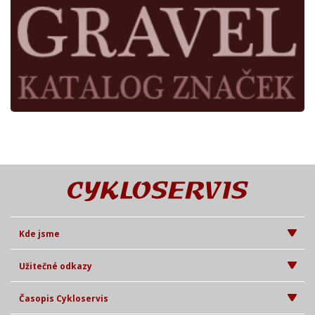
Kde jsme
Užitečné odkazy
Časopis Cykloservis