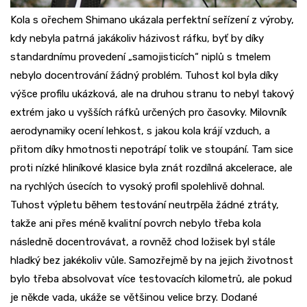
Kola s ořechem Shimano ukázala perfektní seřízení z výroby,
kdy nebyla patrná jakákoliv házivost ráfku, byť by díky
standardnímu provedení „samojisticích“ niplů s tmelem
nebylo docentrování žádný problém. Tuhost kol byla díky
výšce profilu ukázková, ale na druhou stranu to nebyl takový
extrém jako u vyšších ráfků určených pro časovky. Milovník
aerodynamiky ocení lehkost, s jakou kola krájí vzduch, a
přitom díky hmotnosti nepotrápí tolik ve stoupání. Tam sice
proti nízké hliníkové klasice byla znát rozdílná akcelerace, ale
na rychlých úsecích to vysoký profil spolehlivě dohnal.
Tuhost výpletu během testování neutrpěla žádné ztráty,
takže ani přes méně kvalitní povrch nebylo třeba kola
následně docentrovávat, a rovněž chod ložisek byl stále
hladký bez jakékoliv vůle. Samozřejmě by na jejich životnost
bylo třeba absolvovat více testovacích kilometrů, ale pokud
je někde vada, ukáže se většinou velice brzy. Dodané