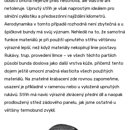
oblasti břicha nejenže příliš neschová, ale vlastně ani
netoleruje. Upnutý střih je však naprostým ideálem pro
silniční cyklistiku a předsezónní najíždění kilometrů.
Aerodynamika v tomto případě rozhodně není zbytečná a u
špičkové bundy má svůj význam. Nehledě na to, že samotná
funkce materiálů je při použití upnutého střihu většinou
výrazně lepší, než když materiály nekopírují linie postavy.
Rukávy, trup, provedení límce – ve všech těchto partiích
působí bunda doslova jako další vrstva kůže, přičemž tento
dojem ještě umocní značná elasticita všech použitých
materiálů. Na znatelné krabacení zde rovnou zapomeňme,
usazení je příkladné v ramenou nebo u vyloženě upnutých
rukávů. Střih má navíc výrazně zkrácený přední díl a naopak
prodloužený střed zádového panelu, jak jsme ostatně u
většiny termobund zvyklí.