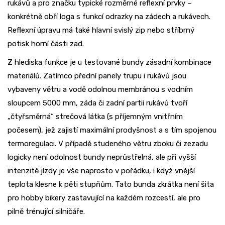
rukávů a pro značku typické rozměrné reflexní prvky –
konkrétně obří loga s funkcí odrazky na zádech a rukávech.
Reflexní úpravu má také hlavní svislý zip nebo stříbrný
potisk horní části zad.
Z hlediska funkce je u testované bundy zásadní kombinace
materiálů. Zatímco přední panely trupu i rukávů jsou
vybaveny větru a vodě odolnou membránou s vodním
sloupcem 5000 mm, záda či zadní partii rukávů tvoří
„čtyřsměrná“ strečová látka (s příjemným vnitřním
počesem), jež zajistí maximální prodyšnost a s tím spojenou
termoregulaci. V případě studeného větru zboku či zezadu
logicky není odolnost bundy neprůstřelná, ale při vyšší
intenzitě jízdy je vše naprosto v pořádku, i když vnější
teplota klesne k pěti stupňům. Tato bunda zkrátka není šita
pro hobby bikery zastavující na každém rozcestí, ale pro
pilně trénující silničáře.