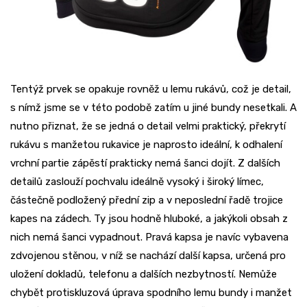
Tentýž prvek se opakuje rovněž u lemu rukávů, což je detail,
s nímž jsme se v této podobě zatím u jiné bundy nesetkali. A
nutno přiznat, že se jedná o detail velmi praktický, překrytí
rukávu s manžetou rukavice je naprosto ideální, k odhalení
vrchní partie zápěstí prakticky nemá šanci dojít. Z dalších
detailů zaslouží pochvalu ideálně vysoký i široký límec,
částečně podložený přední zip a v neposlední řadě trojice
kapes na zádech. Ty jsou hodně hluboké, a jakýkoli obsah z
nich nemá šanci vypadnout. Pravá kapsa je navíc vybavena
zdvojenou stěnou, v níž se nachází další kapsa, určená pro
uložení dokladů, telefonu a dalších nezbytností. Nemůže
chybět protiskluzová úprava spodního lemu bundy i manžet