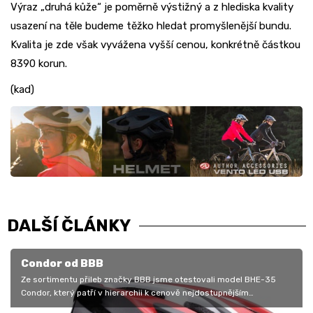
Výraz „druhá kůže“ je poměrně výstižný a z hlediska kvality
usazení na těle budeme těžko hledat promyšlenější bundu.
Kvalita je zde však vyvážena vyšší cenou, konkrétně částkou
8390 korun.
(kad)
DALŠÍ ČLÁNKY
Condor od BBB
Ze sortimentu přileb značky BBB jsme otestovali model BHE-35
Condor, který patří v hierarchii k cenově nejdostupnějším
provedením. Ačkoliv…