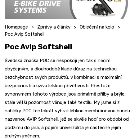
Homepage
Zprávy a články
Oblečení na kolo
Poc Avip Softshell
Poc Avip Softshell
Švédská značka POC se nespokojí jen tak s něčím
obyčejným, a dlouhodobě klade důraz na technickou
bezchybnost svých produktů, v kombinaci s maximální
bezpečností a uživatelskou přívětivostí. Přestože
synonymem tohoto výrobce jsou primárně přilby a brýle,
stále větší pozornost věnuje také textilu. My jsme si z
nabídky POC tentokrát vybrali lehkou membránovou bundu
nazvanou AVIP Softshell, jež se skvěle hodí pro období od
podzimu do jara, a pojem univerzalita je částečně jejím
druhým jménem.