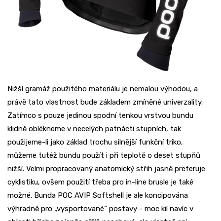
Nižší gramáž použitého materiálu je nemalou výhodou, a
právě tato vlastnost bude základem zmíněné univerzality.
Zatímco s pouze jedinou spodní tenkou vrstvou bundu
klidně oblékneme v necelých patnácti stupních, tak
použijeme-li jako základ trochu silnější funkční triko,
můžeme tutéž bundu použít i při teplotě o deset stupňů
nižší. Velmi propracovaný anatomický střih jasně preferuje
cyklistiku, ovšem použití třeba pro in-line brusle je také
možné. Bunda POC AVIP Softshell je ale koncipována
výhradně pro „vysportované“ postavy - moc kil navíc v