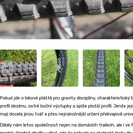
Pokud jde o bikové pláště pro gravity disciplíny, charakteristick
profil dezénu, ostré boční výstupky a spíše plošší profil. Jenže je
mají docela jinou tvář a přes nejnáročnější určení překvapivě univ
Dělaly nám letos společnost nejen na domácích trailech, ale i ve F
modelu Verdict chvilku váhal, zda to nebude na skalnaté traily z