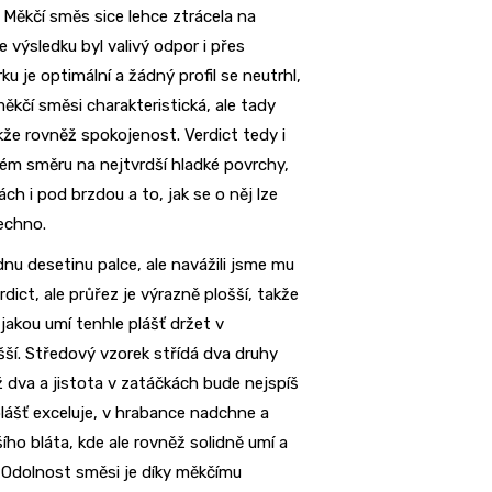
 Měkčí směs sice lehce ztrácela na
 výsledku byl valivý odpor i přes
u je optimální a žádný profil se neutrhl,
ěkčí směsi charakteristická, ale tady
že rovněž spokojenost. Verdict tedy i
ém směru na nejtvrdší hladké povrchy,
ch i pod brzdou a to, jak se o něj lze
echno.
dnu desetinu palce, ale navážili jsme mu
ict, ale průřez je výrazně plošší, takže
 jakou umí tenhle plášť držet v
ší. Středový vzorek střídá dva druhy
ěž dva a jistota v zatáčkách bude nejspíš
lášť exceluje, v hrabance nadchne a
ho bláta, kde ale rovněž solidně umí a
ál. Odolnost směsi je díky měkčímu