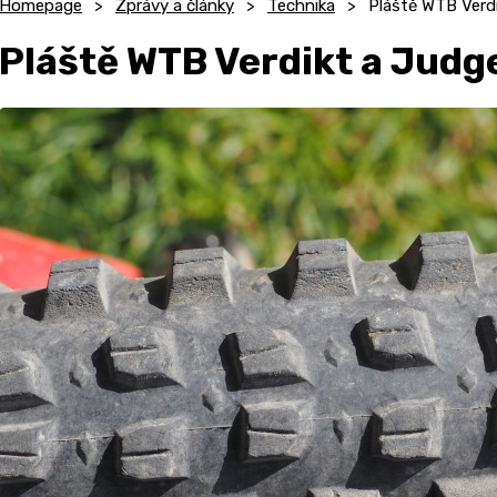
Homepage
Zprávy a články
Technika
Pláště WTB Verd
Pláště WTB Verdikt a Judg