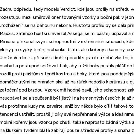
Začnu odpředu, tedy modelu Verdict, kde jsou profily na středu 
rozestupu mezi směrově orientovanými vzorky a boční pak v jedn
„rozházení“ se na běhounu nekoná. Hustota profilů by se dala př
Maxxis, zatímco hustší univerzál Assegai se mi častěji ucpával a n
Miniona překonal svými schopnostmi v extrémních situacích, kde 
vlohy pro sypký terén, hrabanku, bláto, ale i kořeny a kameny, c
Jenže Verdict si přesně s tímhle poradil s jistotou sobě vlastní, 
osahat a postupně snižovat tlak, aby tužší boky pustily plášť do l
rozdíl proti plášťům s tenčí kostrou a boky, které jsou poddajnějš
domáčknutými na hranách skal až na ráfek nedošlo k průrazu a gum
zatočení pod brzdou. Vzorek mě hodně bavil, jeho schopnost z
neucpávat se a současně být jistý i na kamenných úsecích je až 
vás protáhne kudy mu zavelíte, aniž by někde bylo cítit takové to
tendenci ustřelit, prostě ji díky své nepřehnané výšce a ideálním
mokré kořeny jsou vzorku po chuti, takže naprosto žádná výtka a
na kluzkém tvrdém blátě zabírají pouze středové profily a snaha za