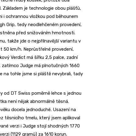
. Základem je technologie obou plášťů,
vami i ochrannou vložkou pod běhounem
ugh Grip, tedy neodlehčeném provedení,
ostněna před snižováním hmotnosti.
 takže jde o nejpřilnavější variantu v
ost 50 km/h. Neprůstřelné provedení,
ový Verdict má šířku 2,5 palce, zadní
mů, zatímco Judge má plnotučných 1660
le na tohle jsme si pláště nevybrali, tady
idy od DT Swiss poměrně lehce s jednou
atka není nějak abnormálně těsná.
ověku docela jednoduché. Usazení na
ez těsnicího tmelu, který jsem aplikoval
vané verzi i Judge stojí shodných 1770
verzi (1129 gramů) za 1610 korun.