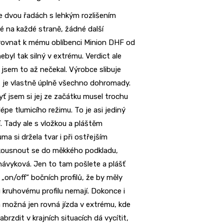
ve dvou řadách s lehkým rozlišením
é na každé straně, žádné další
irovnat k mému oblíbenci Minion DHF od
ebyl tak silný v extrému. Verdict ale
jsem to až nečekal. Výrobce slibuje
ož je vlastně úplně všechno dohromady.
byť jsem si jej ze začátku musel trochu
épe tlumicího režimu. To je asi jediný
í. Tady ale s vložkou a pláštěm
a si držela tvar i při ostřejším
akousnout se do měkkého podkladu,
návyková. Jen to tam pošlete a plášť
 „on/off“ bočních profilů, že by měly
u kruhovému profilu nemají. Dokonce i
 možná jen rovná jízda v extrému, kde
brzdit v krajních situacích dá vycítit,