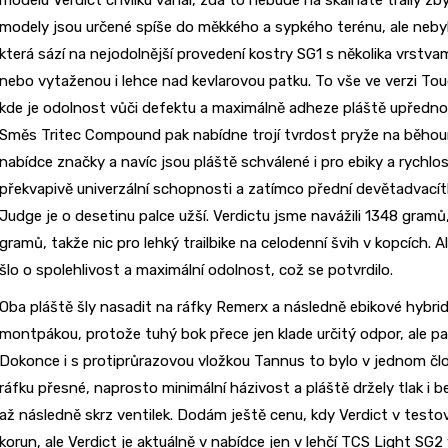
modely jsou určené spíše do měkkého a sypkého terénu, ale nebyl
která sází na nejodolnější provedení kostry SG1 s několika vrst
nebo vytaženou i lehce nad kevlarovou patku. To vše ve verzi To
kde je odolnost vůči defektu a maximálně adheze pláště upředn
Směs Tritec Compound pak nabídne trojí tvrdost pryže na běhounu,
nabídce značky a navíc jsou pláště schválené i pro ebiky a rychl
překvapivě univerzální schopnosti a zatímco přední devětadvacítk
Judge je o desetinu palce užší. Verdictu jsme navážili 1348 gra
gramů, takže nic pro lehký trailbike na celodenní švih v kopcích. A
šlo o spolehlivost a maximální odolnost, což se potvrdilo.
Oba pláště šly nasadit na ráfky Remerx a následně ebikové hybr
montpákou, protože tuhý bok přece jen klade určitý odpor, ale p
Dokonce i s protiprůrazovou vložkou Tannus to bylo v jednom čl
ráfku přesné, naprosto minimální házivost a pláště držely tlak i b
až následně skrz ventilek. Dodám ještě cenu, kdy Verdict v testo
korun, ale Verdict je aktuálně v nabídce jen v lehčí TCS Light SG2 