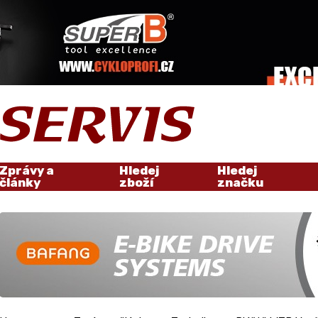
Zprávy a
Hledej
Hledej
články
zboží
značku