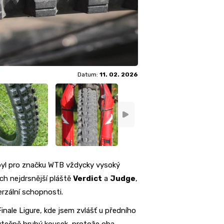
Datum:
11. 02. 2026
ý byl pro značku WTB vždycky vysoký
jich nejdrsnější pláště
Verdict
a
Judge
,
erzální schopnosti.
inale Ligure, kde jsem zvlášť u předního
bytečně hrubý kousek, protože oba