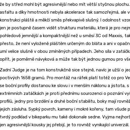
že by střed mohl být agresivnější nebo mít větší styčnou plochu.
asfaltu a díky hmotnosti nebyla akcelerace tak samozřejmá, ale ve
konstrukci pláště a měkčí směs překvapivě slušný. I odolnost vzork
jen je postupně časem vidět strukturu materiálu, která je pro nejm
pohledově jemnější a kompaktnější než u směsí 3C od Maxxis, tak
přesto, že není vyloženě pláštěm určeným do bláta a ani v opačn
umí velice slušně v obou zmíněných případech. Jeho síla v zatáčká
opřít, je poměrně návyková a může tak být jednou gumou pro vš
Zadní Judge je na tom konstrukčně sice stejně, navíc je užší o je
poctivých 1658 gramů. Pro montáž na ráfek platí totéž co pro Verd
se boční profily dostanou ke slovu i v menším náklonu a jistota, s
extrémních zatáčkách je proti přednímu sourozenci o poznání vyš
profilů, jedny pro brzdění a druhé boční stabilitu, boky mají rovn
jejich zásluha. Sypký povrch, kameny i mokré kořeny, tam všude p
tvrdý podklad v bikeparku mu také dokonale sedne. Vyjma nejhorší
jen agresivnější kousky jej přebijí, je to rovněž vynikající univerz