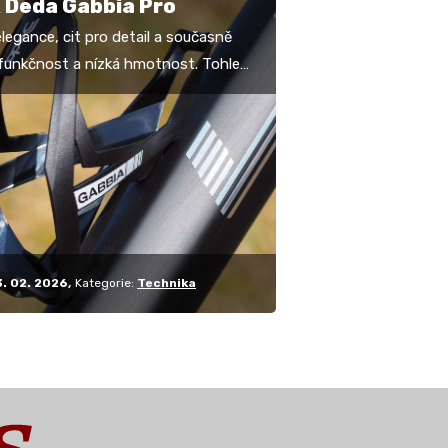
 Deda Gabbia Pro
elegance, cit pro detail a současně
funkčnost a nízká hmotnost. Tohle
 lze ukrýt v tak jednoduchém
, jakým je…
3. 02. 2026
Kategorie:
Technika