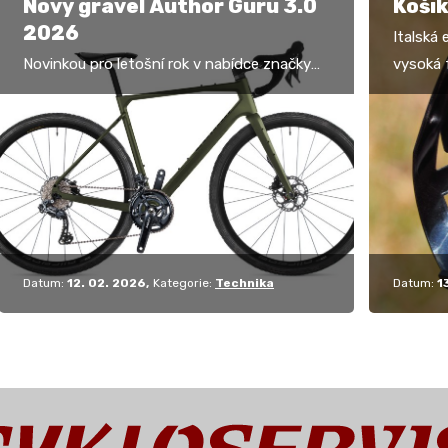
Nový gravel Author Guru 3.0
Košík
2026
Italská 
Novinkou pro letošní rok v nabídce značky
vysoká 
Author je gravel Guru 3.0, model 2026. Kolo
všechno
má nový karbonový rám s plně
doplňku
integrovanými tahy…
Datum:
12. 02. 2026
Kategorie:
Technika
Datum:
1