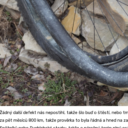
Žádný další defekt nás nepostihl, takže šlo buď o štěstí, nebo tm
za pět měsíců 800 km, takže prověrka to byla řádná a hned na za
Sněžníků nebo Rychlebské stezky, takže o náročný terén plný os