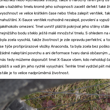
ale u každého tmelu kromě jeho schopnosti zacelit defekt také ž
vyschnout ve velice krátkém čase nebo třeba zalepit ventilek, t
nahuštění. X-Sauce ventilek rozhodně nezalepil, povolení a vypuš
jakéhokoliv omezení. Tmel uvnitř pláště pokrýval jeho stěny stál
nejnižšího bodu steklo ještě malé množství tmelu. S ohledem na 
byla zcela vyschlá, takže životnost je zde opravdu perfektní, a t
se týče protiprůrazové vložky Anaconda, ta byla zcela bez poškoz
žádné naleptání povrchu a ani deformace tvaru daná občasným „c
nás tedy můžeme doporučit tmel X-Sauce všem, kdo neholdují ča
plášti a vadí jim jeho rychlé vysychání. Tenhle tmel vydržel pět měs
stále je to velice nadprůměrná životnost.