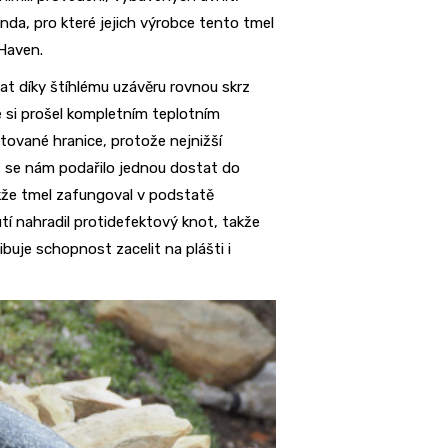
nda, pro které jejich výrobce tento tmel
 Haven.
ovat díky štíhlému uzávěru rovnou skrz
že si prošel kompletním teplotním
vané hranice, protože nejnižší
ů se nám podařilo jednou dostat do
akže tmel zafungoval v podstatě
tí nahradil protidefektový knot, takže
buje schopnost zacelit na plášti i