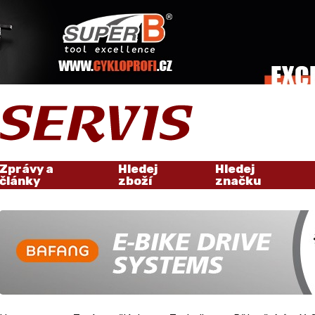
Zprávy a
Hledej
Hledej
články
zboží
značku