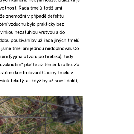
ivotnost. Řada tmelů totiž umí
akže znemožní v případě defektu
tění vzduchu bylo prakticky bez
e vlhkou nezatuhlou vrstvou a do
dobu používání by už řada jiných tmelů
o jsme tmel ani jednou nedoplňovali. Co
ení (vyjma otvoru po hřebíku), tedy
vaknutím“ pláště až téměř k ráfku. Za
stému kontrolování hladiny tmelu v
íců tekutý, a i když by už snesl dolití,