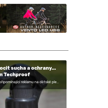
ocit sucha a ochrany...
n Techproof
připomínající reklamu na dětské pleny
idně hodil i pro speciální impregnaci
echproof, vyvinutou přímo pro
í…