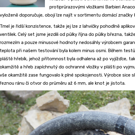
protiprůrazovými vložkami Barbieri Anaco
vyloženě doporučuje, obojí lze najít v sortimentu domácí značky
Tmel je řidší konzistence, takže jej lze z lahvičky pohodlně aplik
ventilek. Celý set jsme jezdili od půlky října do půlky března, tak
rozmezím a pouze minusové hodnoty nedosáhly výrobcem garanto
teplota při našem testování byla kolem minus osmi. Během test
pláště hřebík, jehož přítomnost byla odhalena až po vyjížďce, t
okamžitě a hřeb zapíchnutý do ochranné vložky v plášti po vyjmu
vše okamžitě zase fungovalo k plné spokojenosti. Výrobce sice sli
řeznou ránu či otvor do průměru až 6 mm, ale knot je jistota.