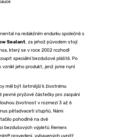
Sauce
inental na redakčním endurku společně s
ow Sealant
, za jehož původem stojí
sa, který se v roce 2002 rozhodl
koupit speciální bezdušové pláště. Po
 vznikl jeho produkt, jenž jsme nyní
y měl být šetrnější k životnímu
é pevné pryžové částečky pro zacpání
dlouhou životnost v rozmezí 3 až 6
inus pětadvaceti stupňů. Námi
tačilo pohodlně na dvě
aci bezdušových výpletů Remerx
ím!!! provedení, vybavených uvnitř