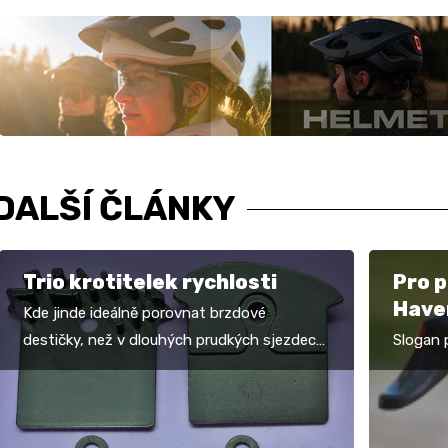
DALŠÍ ČLÁNKY
Trio krotitelek rychlosti
Pro p
Have
Kde jinde ideálně porovnat brzdové
destičky, než v dlouhých prudkých sjezdech,
Slogan 
kde se kotouč umí rozpálit do fialova. Italské
by se kl
Finale Ligure…
Haven T
oblečen