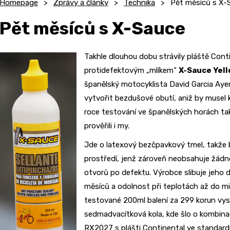
Homepage
Zprávy a články
Technika
Pět měsíců s X-
Pět měsíců s X-Sauce
Takhle dlouhou dobu strávily pláště Cont
protidefektovým „mlíkem“
X-Sauce Yell
španělský motocyklista David Garcia Ayen
vytvořit bezdušové obutí, aniž by musel 
roce testování ve španělských horách tak
prověřili i my.
Jde o latexový bezčpavkový tmel, takže b
prostředí, jenž zároveň neobsahuje žádn
otvorů po defektu. Výrobce slibuje jeho 
měsíců a odolnost při teplotách až do m
testované 200ml balení za 299 korun vys
sedmadvacítková kola, kde šlo o kombin
RX2027 s plášti Continental ve standardn