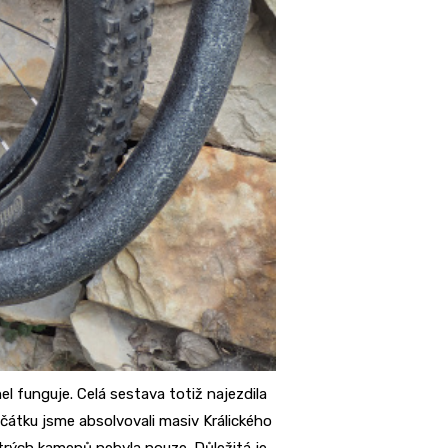
el funguje. Celá sestava totiž najezdila
čátku jsme absolvovali masiv Králického
trých kamenů nebyla nouze. Důležitá je