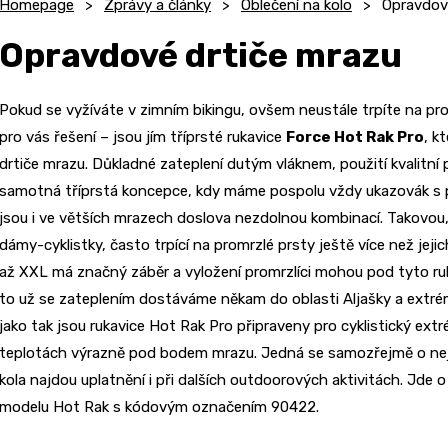
Homepage
Zprávy a články
Oblečení na kolo
Opravdov
Opravdové drtiče mrazu
Pokud se vyžíváte v zimním bikingu, ovšem neustále trpíte na pr
pro vás řešení – jsou jím tříprsté rukavice
Force Hot Rak Pro
, k
drtiče mrazu. Důkladné zateplení dutým vláknem, použití kvalitn
samotná tříprstá koncepce, kdy máme pospolu vždy ukazovák s p
jsou i ve větších mrazech doslova nezdolnou kombinací. Takovou, 
dámy-cyklistky, často trpící na promrzlé prsty ještě více než jeji
až XXL má značný záběr a vyložení promrzlíci mohou pod tyto ruka
to už se zateplením dostáváme někam do oblasti Aljašky a extrém
jako tak jsou rukavice Hot Rak Pro připraveny pro cyklistický ex
teplotách výrazně pod bodem mrazu. Jedná se samozřejmě o nejtep
kola najdou uplatnění i při dalších outdoorových aktivitách. Jde o
modelu Hot Rak s kódovým označením 90422.