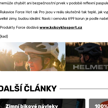
nemůže chybět ani bezpečnostní prvek v podobě reflexní paspule
Rukavice Force Hot rak Pro jsou v reálu skutečně tak teplé, jak vy
velké zimy, budou ideální. Navíc i cenovka 699 korun je podle naš
Produkty Force dodává
www.kckcyklosport.cz
(kad)
DALŠÍ ČLÁNKY
Zimní bikové návleky
100%