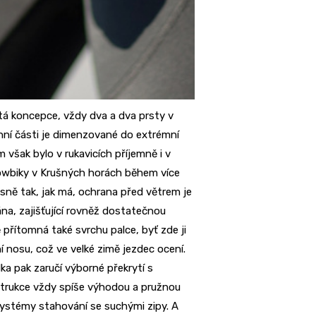
stá koncepce, vždy dva a dva prsty v
hní části je dimenzované do extrémní
m však bylo v rukavicích příjemně i v
nowbiky v Krušných horách během více
sně tak, jak má, ochrana před větrem je
a, zajišťující rovněž dostatečnou
přítomná také svrchu palce, byť zde ji
ní nosu, což ve velké zimě jezdec ocení.
lka pak zaručí výborné překrytí s
trukce vždy spíše výhodou a pružnou
ystémy stahování se suchými zipy. A