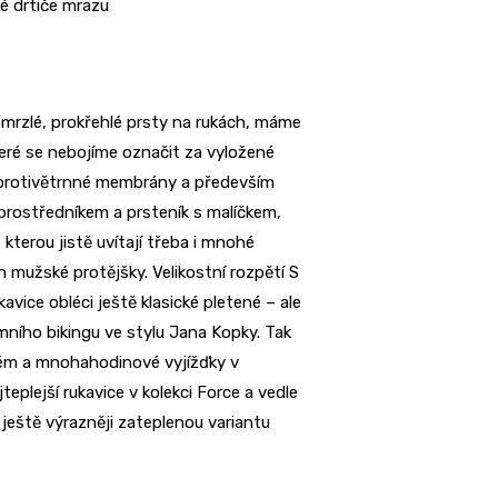
é drtiče mrazu
omrzlé, prokřehlé prsty na rukách, máme
teré se nebojíme označit za vyložené
í protivětrnné membrány a především
rostředníkem a prsteník s malíčkem,
kterou jistě uvítají třeba i mnohé
ch mužské protějšky. Velikostní rozpětí S
vice obléci ještě klasické pletené – ale
ního bikingu ve stylu Jana Kopky. Tak
trém a mnohahodinové vyjížďky v
lejší rukavice v kolekci Force a vedle
 ještě výrazněji zateplenou variantu