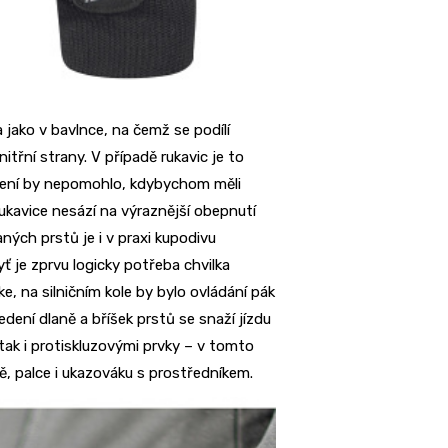
 jako v bavlnce, na čemž se podílí
itřní strany. V případě rukavic je to
eplení by nepomohlo, kdybychom měli
 rukavice nesází na výraznější obepnutí
aných prstů je i v praxi kupodivu
ť je zprvu logicky potřeba chvilka
, na silničním kole by bylo ovládání pák
dení dlaně a bříšek prstů se snaží jízdu
tak i protiskluzovými prvky – v tomto
, palce i ukazováku s prostředníkem.