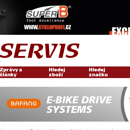
Zprávy a
Hledej
Hledej
články
zboží
značku