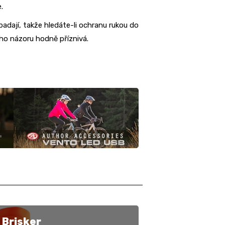
.
padají, takže hledáte-li ochranu rukou do
eho názoru hodně příznivá.
 Brisker