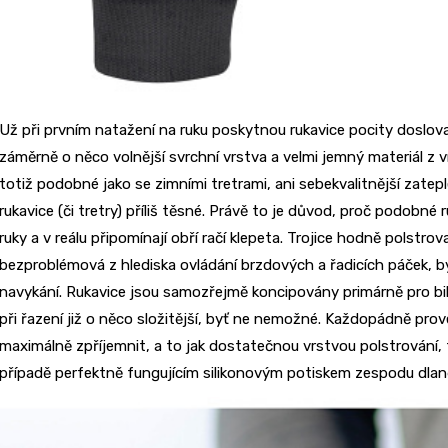
Už při prvním natažení na ruku poskytnou rukavice pocity doslova
záměrně o něco volnější svrchní vrstva a velmi jemný materiál z vn
totiž podobné jako se zimními tretrami, ani sebekvalitnější zat
rukavice (či tretry) příliš těsné. Právě to je důvod, proč podobné
ruky a v reálu připomínají obří račí klepeta. Trojice hodně polstrov
bezproblémová z hlediska ovládání brzdových a řadicích páček, by
navykání. Rukavice jsou samozřejmě koncipovány primárně pro bike
při řazení již o něco složitější, byť ne nemožné. Každopádně prove
maximálně zpříjemnit, a to jak dostatečnou vrstvou polstrování, 
případě perfektně fungujícím silikonovým potiskem zespodu dlaně