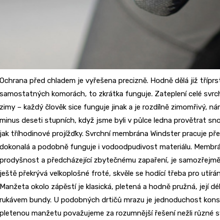
Ochrana před chladem je vyřešena precizně. Hodně dělá již třípr
samostatných komorách, to zkrátka funguje. Zateplení celé svrc
zimy – každý člověk sice funguje jinak a je rozdílně zimomřivý, ná
minus deseti stupních, když jsme byli v půlce ledna provětrat s
jak tříhodinové projížďky. Svrchní membrána Windster pracuje pře
dokonalá a podobně funguje i vodoodpudivost materiálu. Membrán
prodyšnost a předcházející zbytečnému zapaření, je samozřejmě 
ještě překrývá velkoplošné froté, skvěle se hodící třeba pro utírá
Manžeta okolo zápěstí je klasická, pletená a hodně pružná, její dé
rukávem bundy. U podobných drtičů mrazu je jednoduchost kons
pletenou manžetu považujeme za rozumnější řešení nežli různé s