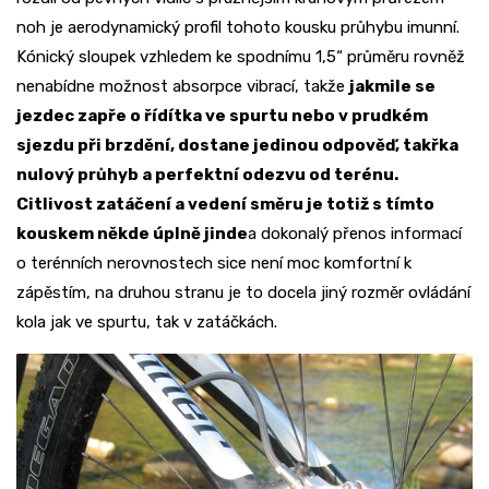
noh je aerodynamický profil tohoto kousku průhybu imunní.
Kónický sloupek vzhledem ke spodnímu 1,5“ průměru rovněž
nenabídne možnost absorpce vibrací, takže
jakmile se
jezdec zapře o řídítka ve spurtu nebo v prudkém
sjezdu při brzdění, dostane jedinou odpověď, takřka
nulový průhyb a perfektní odezvu od terénu.
Citlivost zatáčení a vedení směru je totiž s tímto
kouskem někde úplně jinde
a dokonalý přenos informací
o terénních nerovnostech sice není moc komfortní k
zápěstím, na druhou stranu je to docela jiný rozměr ovládání
kola jak ve spurtu, tak v zatáčkách.