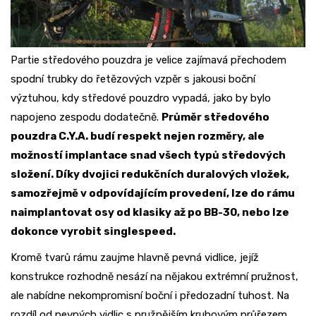
Partie středového pouzdra je velice zajímavá přechodem
spodní trubky do řetězových vzpěr s jakousi boční
výztuhou, kdy středové pouzdro vypadá, jako by bylo
napojeno zespodu dodatečně.
Průměr středového
pouzdra C.Y.A. budí respekt nejen rozměry, ale
možností implantace snad všech typů středových
složení. Díky dvojici redukčních duralových vložek,
samozřejmě v odpovídajícím provedení, lze do rámu
naimplantovat osy od klasiky až po BB-30, nebo lze
dokonce vyrobit singlespeed.
Kromě tvarů rámu zaujme hlavně pevná vidlice, jejíž
konstrukce rozhodně nesází na nějakou extrémní pružnost,
ale nabídne nekompromisní boční i předozadní tuhost. Na
rozdíl od pevných vidlic s pružnějším kruhovým průřezem