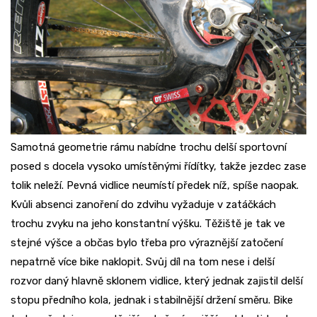
Samotná geometrie rámu nabídne trochu delší sportovní
posed s docela vysoko umístěnými řídítky, takže jezdec zase
tolik neleží. Pevná vidlice neumístí předek níž, spíše naopak.
Kvůli absenci zanoření do zdvihu vyžaduje v zatáčkách
trochu zvyku na jeho konstantní výšku. Těžiště je tak ve
stejné výšce a občas bylo třeba pro výraznější zatočení
nepatrně více bike naklopit. Svůj díl na tom nese i delší
rozvor daný hlavně sklonem vidlice, který jednak zajistil delší
stopu předního kola, jednak i stabilnější držení směru. Bike