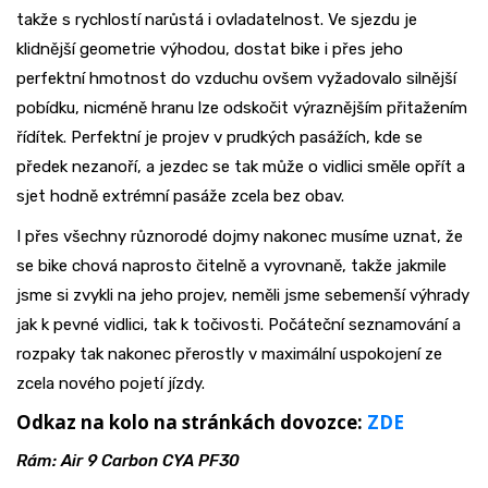
takže s rychlostí narůstá i ovladatelnost. Ve sjezdu je
klidnější geometrie výhodou, dostat bike i přes jeho
perfektní hmotnost do vzduchu ovšem vyžadovalo silnější
pobídku, nicméně hranu lze odskočit výraznějším přitažením
řídítek. Perfektní je projev v prudkých pasážích, kde se
předek nezanoří, a jezdec se tak může o vidlici směle opřít a
sjet hodně extrémní pasáže zcela bez obav.
I přes všechny různorodé dojmy nakonec musíme uznat, že
se bike chová naprosto čitelně a vyrovnaně, takže jakmile
jsme si zvykli na jeho projev, neměli jsme sebemenší výhrady
jak k pevné vidlici, tak k točivosti. Počáteční seznamování a
rozpaky tak nakonec přerostly v maximální uspokojení ze
zcela nového pojetí jízdy.
Odkaz na kolo na stránkách dovozce:
ZDE
Rám: Air 9 Carbon CYA PF30