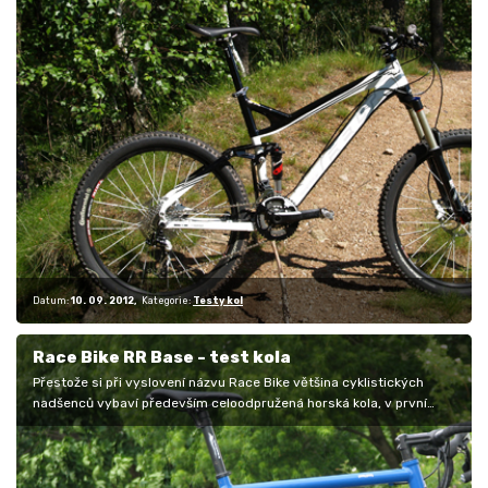
Datum:
10. 09. 2012
Kategorie:
Testy kol
Race Bike RR Base - test kola
Přestože si při vyslovení názvu Race Bike většina cyklistických
nadšenců vybaví především celoodpružená horská kola, v první
polovině…