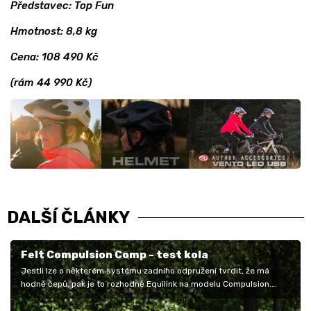
Představec: Top Fun
Hmotnost: 8,8 kg
Cena: 108 490 Kč
(rám 44 990 Kč)
DALŠÍ ČLÁNKY
Felt Compulsion Comp - test kola
Jestli lze o některém systému zadního odpružení tvrdit, že má
hodně čepů, pak je to rozhodně Equilink na modelu Compulsion.
Složitě…