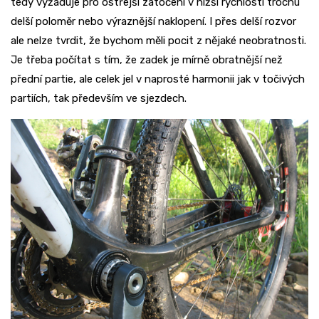
tedy vyžaduje pro ostřejší zatočení v nižší rychlosti trochu
delší poloměr nebo výraznější naklopení. I přes delší rozvor
ale nelze tvrdit, že bychom měli pocit z nějaké neobratnosti.
Je třeba počítat s tím, že zadek je mírně obratnější než
přední partie, ale celek jel v naprosté harmonii jak v točivých
partiích, tak především ve sjezdech.