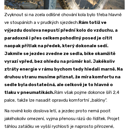
Zvyknout si na zcela odlišné chování kola bylo třeba hlavně
ve stoupáních a v prudkých sjezdech.
Rám totiž ve
výjezdu doslova nepustí přední kolo do vzduchu, a
paradoxně i přes celkem pohodlný posed je cítit
naopak přítlak na předek, který dokonale sedí.
Jakmile se jezdec zvedne ze sedla, bike okamžitě
vyrazí vpřed, bez ohledu na průměr kol. Jakékoliv
ztráty energie v rámu bychom tedy hledali marně. Na
druhou stranu musíme přiznat, že míra komfortu na
sedle byla dostatečná, ale celkově je to hlavně o
tlaku v pneumatikách.
Rám však pojme dokonce šíři 2,4
palce, takže lze nasadit opravdu komfortní „balóny“.
Na rovině kolo doslova letí, a jezdec proto nemá pocit
jakéhokoliv omezení, vyjma přenosu rázů do řídítek. Projet
táhlou zatáčku ve vyšší rychlosti je naprosto přirozené,