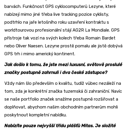
barvách. Funkčnost GPS cyklocomputerů Lezyne, které
nabízejí mimo jiné třeba live tracking pozice cyklisty,
podtrhlo na jaře letošního roku uzavření kontraktu s
worldtourovou profesionální stájí AG2R La Mondiale. GPS
přístroje tak vozí na svých kolech třeba Romain Bardet
nebo Oliver Naesen. Lezyne prostě pomalu ale jistě dobývá
GPS trh i mimo americký kontinent.
Jak došlo k tomu, že jste mezi luxusní, světově proslulé
značky postupně zahrnuli i dva české zástupce?
Vždy nám šlo především o kvalitu, tudíž vůbec nezáleží na
tom, zda je konkrétní značka tuzemská či zahraniční. Navíc
se naše portfolio značek snažíme postupně rozšiřovat a
doplňovat, abychom našim obchodním partnerům mohli
poskytnout kompletní nabídku.
Nabízíte pouze nejvyšší třídu plášťů Mitas. Je složité