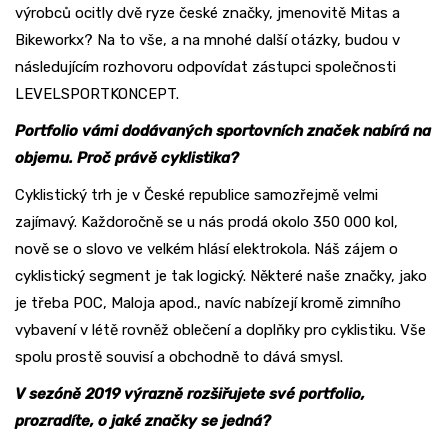
výrobců ocitly dvě ryze české značky, jmenovitě Mitas a
Bikeworkx? Na to vše, a na mnohé další otázky, budou v
následujícím rozhovoru odpovídat zástupci společnosti
LEVELSPORTKONCEPT.
Portfolio vámi dodávaných sportovních značek nabírá na
objemu. Proč právě cyklistika?
Cyklistický trh je v České republice samozřejmě velmi
zajímavý. Každoročně se u nás prodá okolo 350 000 kol,
nově se o slovo ve velkém hlásí elektrokola. Náš zájem o
cyklistický segment je tak logický. Některé naše značky, jako
je třeba POC, Maloja apod., navíc nabízejí kromě zimního
vybavení v létě rovněž oblečení a doplňky pro cyklistiku. Vše
spolu prostě souvisí a obchodně to dává smysl.
V sezóně 2019 výrazně rozšiřujete své portfolio,
prozradíte, o jaké značky se jedná?