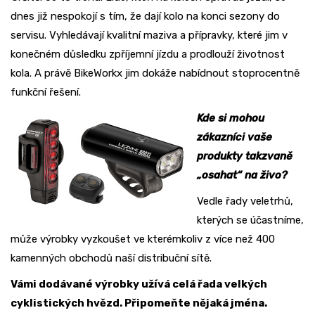
dnes již nespokojí s tím, že dají kolo na konci sezony do
servisu. Vyhledávají kvalitní maziva a přípravky, které jim v
konečném důsledku zpříjemní jízdu a prodlouží životnost
kola. A právě BikeWorkx jim dokáže nabídnout stoprocentně
funkční řešení.
Kde si mohou
zákazníci vaše
produkty takzvaně
„osahat“ na živo?
Vedle řady veletrhů,
kterých se účastníme,
může výrobky vyzkoušet ve kterémkoliv z více než 400
kamenných obchodů naší distribuční sítě.
Vámi dodávané výrobky užívá celá řada velkých
cyklistických hvězd. Připomeňte nějaká jména.