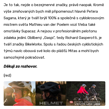
Je to tak, nejde o bezejmenné značky, právě naopak. Kromě
výše zmiňovaných bych měl připomenout hlavně Petera
Sagana, který je tváří brýlí 100% a společně s cyklokrosovým
mistrem světa Mathieu van der Poelem vozí třeba také
omotávky Supacaz. A nejsou v profesionálním pelotonu
zdaleka jediní. Oblíbený „Gaspi“, tedy Richard Gasperotti, je
tváří značky BikeWorkx. Spolu s řadou českých cyklistických
týmů navíc obouvá své kolo do plášťů Mitas a mohl bych
samozřejmě pokračovat.
Děkuji za rozhovor.
(red)