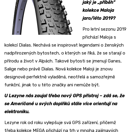
jaký je „příběh“
kolekce Maloja
jaro/léto 2019?
Pro letní sezonu 2019
přichází Maloja s
kolekcí Dialas. Nechává se inspirovat legendami o ženských
nadpřirozených bytostech, o kterých se říká, že se starají o
přírodu a život v Alpách. Takové bytosti se jmenují Ganes,
Salige nebo právě Dialas. Nová kolekce Maloji je znovu
designově perfektně vyladěná, neotřelá a samozřejmě
funkční, jinak to u této značky ani nemůže být.
U Lezyne nás zaujal třeba nový GPS přístroj – zdá se, že
se Američané u svých doplňků stále více orientují na
elektroniku.
Lezyne rok od roku vylepšuje svá GPS zařízení, přičemž
třeba kolekce MEGA přichází na trh v mnoha zajímavých