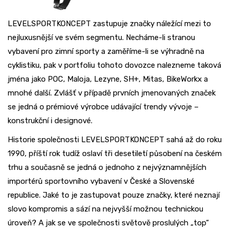
LEVELSPORTKONCEPT zastupuje značky náležící mezi to
nejluxusnější ve svém segmentu. Necháme-li stranou
vybavení pro zimní sporty a zaměříme-li se výhradně na
cyklistiku, pak v portfoliu tohoto dovozce nalezneme taková
jména jako POC, Maloja, Lezyne, SH+, Mitas, BikeWorkx a
mnohé další. Zvlášť v případě prvních jmenovaných značek
se jedná o prémiové výrobce udávající trendy vývoje –
konstrukční i designové.
Historie společnosti LEVELSPORTKONCEPT sahá až do roku
1990, příští rok tudíž oslaví tři desetiletí působení na českém
trhu a současně se jedná o jednoho z nejvýznamnějších
importérů sportovního vybavení v České a Slovenské
republice. Jaké to je zastupovat pouze značky, které neznají
slovo kompromis a sází na nejvyšší možnou technickou
úroveň? A jak se ve společnosti světově proslulých „top“