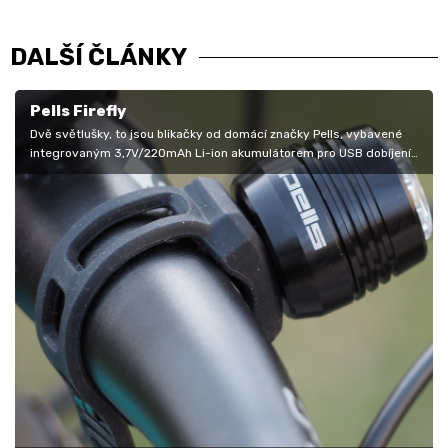
DALŠÍ ČLÁNKY
Pells Firefly
Dvě světlušky, to jsou blikačky od domácí značky Pells, vybavené
integrovaným 3,7V/220mAh Li-ion akumulátorem pro USB dobíjení.
Jedna je…