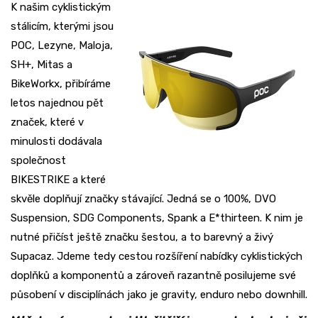
K našim cyklistickým
stálicím, kterými jsou
POC, Lezyne, Maloja,
SH+, Mitas a
BikeWorkx, přibíráme
letos najednou pět
značek, které v
minulosti dodávala
společnost
BIKESTRIKE a které
skvěle doplňují značky stávající. Jedná se o 100%, DVO
Suspension, SDG Components, Spank a E*thirteen. K nim je
nutné přičíst ještě značku šestou, a to barevný a živý
Supacaz. Jdeme tedy cestou rozšíření nabídky cyklistických
doplňků a komponentů a zároveň razantně posilujeme své
působení v disciplínách jako je gravity, enduro nebo downhill.