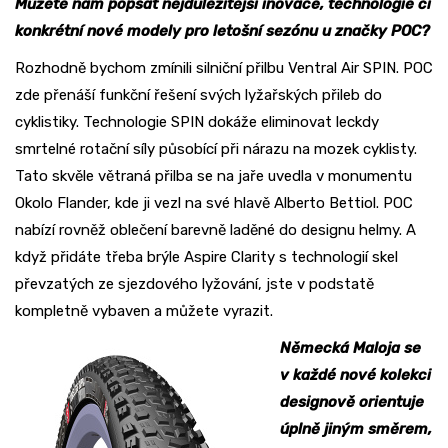
Můžete nám popsat nejdůležitější inovace, technologie či
konkrétní nové modely pro letošní sezónu u značky POC?
Rozhodně bychom zmínili silniční přilbu Ventral Air SPIN. POC
zde přenáší funkční řešení svých lyžařských přileb do
cyklistiky. Technologie SPIN dokáže eliminovat leckdy
smrtelné rotační síly působící při nárazu na mozek cyklisty.
Tato skvěle větraná přilba se na jaře uvedla v monumentu
Okolo Flander, kde ji vezl na své hlavě Alberto Bettiol. POC
nabízí rovněž oblečení barevně laděné do designu helmy. A
když přidáte třeba brýle Aspire Clarity s technologií skel
převzatých ze sjezdového lyžování, jste v podstatě
kompletně vybaven a můžete vyrazit.
Německá Maloja se
v každé nové kolekci
designově orientuje
úplně jiným směrem,