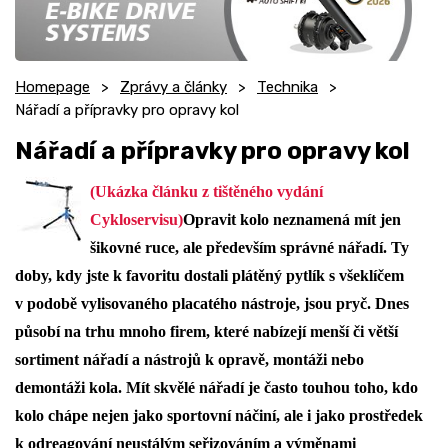
Homepage
Zprávy a články
Technika
Nářadí a přípravky pro opravy kol
Nářadí a přípravky pro opravy kol
(Ukázka článku z tištěného vydání
Cykloservisu)
Opravit kolo neznamená mít jen
šikovné ruce, ale především správné nářadí. Ty
doby, kdy jste k favoritu dostali plátěný pytlík s všeklíčem
v podobě vylisovaného placatého nástroje, jsou pryč. Dnes
působí na trhu mnoho firem, které nabízejí menší či větší
sortiment nářadí a nástrojů k opravě, montáži nebo
demontáži kola. Mít skvělé nářadí je často touhou toho, kdo
kolo chápe nejen jako sportovní náčiní, ale i jako prostředek
k odreagování neustálým seřizováním a výměnami