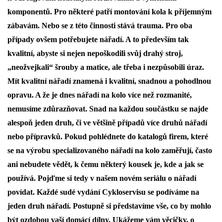
komponentů. Pro některé patří montování kola k příjemným
zábavám. Nebo se z této činnosti stává trauma. Pro oba
případy ovšem potřebujete nářadí. A to především tak
kvalitní, abyste si nejen nepoškodili svůj drahý stroj,
„neožvejkali“ šrouby a matice, ale třeba i nezpůsobili úraz.
Mít kvalitní nářadí znamená i kvalitní, snadnou a pohodlnou
opravu. A že je dnes nářadí na kolo více než rozmanité,
nemusíme zdůrazňovat. Snad na každou součástku se najde
alespoň jeden druh, či ve většině případů více druhů nářadí
nebo přípravků. Pokud pohlédnete do katalogů firem, které
se na výrobu specializovaného nářadí na kolo zaměřují, často
ani nebudete vědět, k čemu některý kousek je, kde a jak se
používá. Pojďme si tedy v našem novém seriálu o nářadí
povídat. Každé sudé vydání Cykloservisu se podíváme na
jeden druh nářadí. Postupně si představíme vše, co by mohlo
být ozdobou vaší domácí dílny. Ukážeme vám věcičky, o