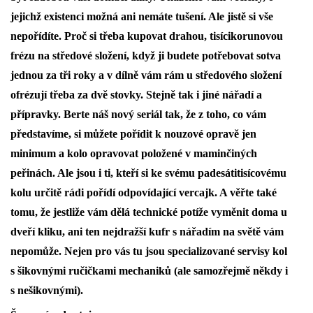
jejichž existenci možná ani nemáte tušení. Ale jistě si vše
nepořídíte. Proč si třeba kupovat drahou, tisícikorunovou
frézu na středové složení, když ji budete potřebovat sotva
jednou za tři roky a v dílně vám rám u středového složení
ofrézují třeba za dvě stovky. Stejně tak i jiné nářadí a
přípravky. Berte náš nový seriál tak, že z toho, co vám
představíme, si můžete pořídit k nouzové opravě jen
minimum a kolo opravovat položené v maminčiných
peřinách. Ale jsou i ti, kteří si ke svému padesátitisícovému
kolu určitě rádi pořídí odpovídající vercajk. A věřte také
tomu, že jestliže vám dělá technické potíže vyměnit doma u
dveří kliku, ani ten nejdražší kufr s nářadím na světě vám
nepomůže. Nejen pro vás tu jsou specializované servisy kol
s šikovnými ručičkami mechaniků (ale samozřejmě někdy i
s nešikovnými).