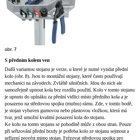
obr. 7
S předním kolem ven
Další variantou stojanu je verze, u které je nutné vyndat přední
kolo (obr. 8). Jsou to montážní stojany, které často používají
mechanici na závodech. Zvláště silničních. Jdou do nich ale
samozřejmě upnout kola bez rozdílu použití. Kolo v tomto stojanu
je upnuto do upínáku za přední vidlici místo předního kola a je
posazeno na středovou spojku (mufnu) rámu. Zde, v tomto bodě,
je stojan vybaven gumovou nebo plastovou vložkou, která má
tvar, jenž umožní kvalitní posazení kola do stojanu.
Ke kolu na tomto stojanu se pohodlně může z obou stran. Pouze
při seřizování přední brzdy je potřeba kolo ze stojanu sejmout a
seřízení provést mimo stojan. Frézovat středovou spojku pro