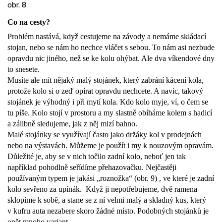
obr. 8
Co na cesty?
Problém nastává, když cestujeme na závody a nemáme skládací
stojan, nebo se nám ho nechce vláčet s sebou. To nám asi nezbude
opravdu nic jiného, než se ke kolu ohýbat. Ale dva víkendové dny
to snesete.
Musíte ale mít nějaký malý stojánek, který zabrání kácení kola,
protože kolo si o zeď opírat opravdu nechcete. A navíc, takový
stojánek je výhodný i při mytí kola. Kdo kolo myje, ví, o čem se
tu píše. Kolo stojí v prostoru a my slastně obíháme kolem s hadicí
a zálibně sledujeme, jak z něj mizí bahno.
Malé stojánky se využívají často jako držáky kol v prodejnách
nebo na výstavách. Můžeme je použít i my k nouzovým opravám.
Důležité je, aby se v nich točilo zadní kolo, neboť jen tak
například pohodlně seřídíme přehazovačku. Nejčastěji
používaným typem je jakási „roznožka“ (obr. 9) , ve které je zadní
kolo sevřeno za upínák.
Když ji nepotřebujeme, dvě ramena
sklopíme k sobě, a stane se z ní velmi malý a skladný kus, který
v kufru auta nezabere skoro žádné místo. Podobných stojánků je
opět mnoho variant.