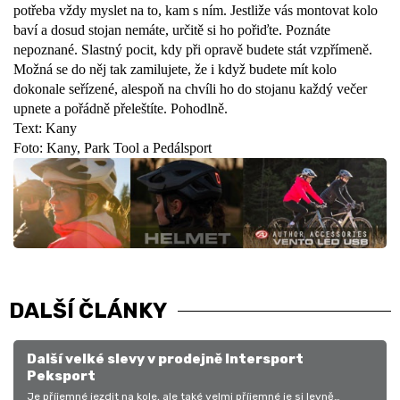
potřeba vždy myslet na to, kam s ním. Jestliže vás montovat kolo
baví a dosud stojan nemáte, určitě si ho pořiďte. Poznáte
nepoznané. Slastný pocit, kdy při opravě budete stát vzpřímeně.
Možná se do něj tak zamilujete, že i když budete mít kolo
dokonale seřízené, alespoň na chvíli ho do stojanu každý večer
upnete a pořádně přeleštíte. Pohodlně.
Text: Kany
Foto: Kany, Park Tool a Pedálsport
DALŠÍ ČLÁNKY
Další velké slevy v prodejně Intersport
Peksport
Je příjemné jezdit na kole, ale také velmi příjemné je si levně