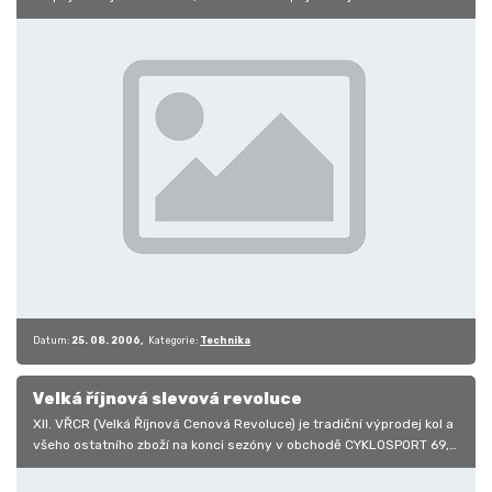
nakoupit. Cykloservis vás informuje o slevách na našem
cyklistickém…
Datum:
25. 08. 2006
Kategorie:
Technika
Velká říjnová slevová revoluce
XII. VŘCR (Velká Říjnová Cenová Revoluce) je tradiční výprodej kol a
všeho ostatního zboží na konci sezóny v obchodě CYKLOSPORT 69,…