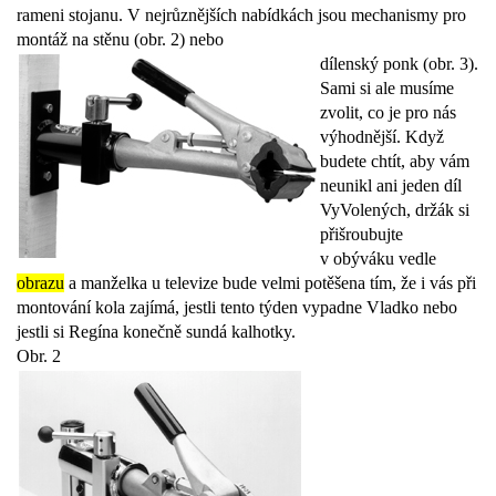
rameni stojanu. V nejrůznějších nabídkách jsou mechanismy pro
montáž na stěnu (obr. 2) nebo
dílenský ponk (obr. 3).
Sami si ale musíme
zvolit, co je pro nás
výhodnější. Když
budete chtít, aby vám
neunikl ani jeden díl
VyVolených, držák si
přišroubujte
v obýváku vedle
obrazu
a manželka u televize bude velmi potěšena tím, že i vás při
montování kola zajímá, jestli tento týden vypadne Vladko nebo
jestli si Regína konečně sundá kalhotky.
Obr. 2