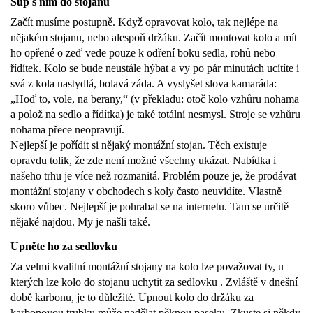
Šup s ním do stojanu
Začít musíme postupně. Když opravovat kolo, tak nejlépe na
nějakém stojanu, nebo alespoň držáku. Začít montovat kolo a mít
ho opřené o zeď vede pouze k odření boku sedla, rohů nebo
řídítek. Kolo se bude neustále hýbat a vy po pár minutách ucítíte i
svá z kola nastydlá, bolavá záda. A vyslyšet slova kamaráda:
„Hoď to, vole, na berany,“ (v překladu: otoč kolo vzhůru nohama
a polož na sedlo a řídítka) je také totální nesmysl. Stroje se vzhůru
nohama přece neopravují.
Nejlepší je pořídit si nějaký montážní stojan. Těch existuje
opravdu tolik, že zde není možné všechny ukázat. Nabídka i
našeho trhu je více než rozmanitá. Problém pouze je, že prodávat
montážní stojany v obchodech s koly často neuvidíte. Vlastně
skoro vůbec. Nejlepší je pohrabat se na internetu. Tam se určitě
nějaké najdou. My je našli také.
Upněte ho za sedlovku
Za velmi kvalitní montážní stojany na kolo lze považovat ty, u
kterých lze kolo do stojanu uchytit za sedlovku . Zvláště v dnešní
době karbonu, je to důležité. Upnout kolo do držáku za
karbonovou trubku může nadělat pěknou paseku. Zkuste si někdy,