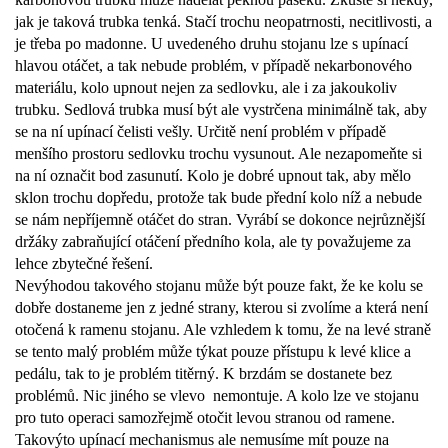
jak je taková trubka tenká. Stačí trochu neopatrnosti, necitlivosti, a
je třeba po madonne. U uvedeného druhu stojanu lze s upínací
hlavou otáčet, a tak nebude problém, v případě nekarbonového
materiálu, kolo upnout nejen za sedlovku, ale i za jakoukoliv
trubku. Sedlová trubka musí být ale vystrčena minimálně tak, aby
se na ní upínací čelisti vešly. Určitě není problém v případě
menšího prostoru sedlovku trochu vysunout. Ale nezapomeňte si
na ní označit bod zasunutí. Kolo je dobré upnout tak, aby mělo
sklon trochu dopředu, protože tak bude přední kolo níž a nebude
se nám nepříjemně otáčet do stran. Vyrábí se dokonce nejrůznější
držáky zabraňující otáčení předního kola, ale ty považujeme za
lehce zbytečné řešení.
Nevýhodou takového stojanu může být pouze fakt, že ke kolu se
dobře dostaneme jen z jedné strany, kterou si zvolíme a která není
otočená k ramenu stojanu. Ale vzhledem k tomu, že na levé straně
se tento malý problém může týkat pouze přístupu k levé klice a
pedálu, tak to je problém titěrný. K brzdám se dostanete bez
problémů. Nic jiného se vlevo
nemontuje. A kolo lze ve stojanu
pro tuto operaci samozřejmě otočit levou stranou od ramene.
Takovýto upínací mechanismus ale nemusíme mít pouze na