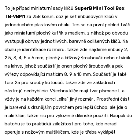
To je případ miniaturní sady klíčů
SuperB Mini Tool Box
TB-VBM1
za 258 korun, což je set imbusových klíčů v
jednoduchém plastovém obalu. Ten se na první pohled tváří
jako miniaturní plochý kufřík s madlem, z něhož po obvodu
vystupují obrysy jednotlivých, barevně odlišených klíčů. Na
obalu je identifikace rozměrů, takže zde najdeme imbusy 2,
2.5, 3, 4, 5 a 6 mm, plochý a křížový šroubovák nebo otvírák
na lahve, jehož součástí je onen plochý šroubovák a pak
výřezy odpovídající maticím 8, 9 a 10 mm. Součástí je také
torx 25 pro šrouby kotoučů, takže zde ze základních
nástrojů nechybí nic. Všechny klíče mají tvar písmene L a
vždy je na každém konci „elka“ jiný rozměr . Prostřední část
je barevná s drsnějším povrchem pro lepší úchop, ale jde o
malé klíče, takže nic pro vyloženě dílenské použití. Naopak do
batohu je to praktická záležitost pro toho, kdo nerad
operuje s nožovým multiklíčem, kde je třeba vyklápět