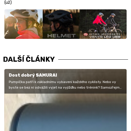
(už)
DALŠÍ ČLÁNKY
Dost dobrý SAMURAI
Pumpička patří k základnímu vybavení každého cyklisty. Nebo vy
byste se bez ní odvážili vyjet na vyjížďku nebo trénink? Samozřejmě
že ne.…