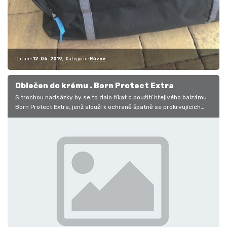
Datum:
12. 06. 2019
Kategorie:
Různé
Oblečen do krému . Born Protect Extra
S trochou nadsázky by se to dalo říkat o použití hřejivého balzámu
Born Protect Extra, jenž slouží k ochraně špatně se prokrvujících
částí…