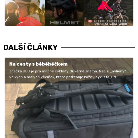
DALŠÍ ČLÁNKY
Na cesty s bébébéčkem
Značka BBB je pro mnohé cyklisty důvěrně známá. Nabízí „miliony“
velkých a malých věciček, které potřebuje každý cyklista. Od
oblečení přes…