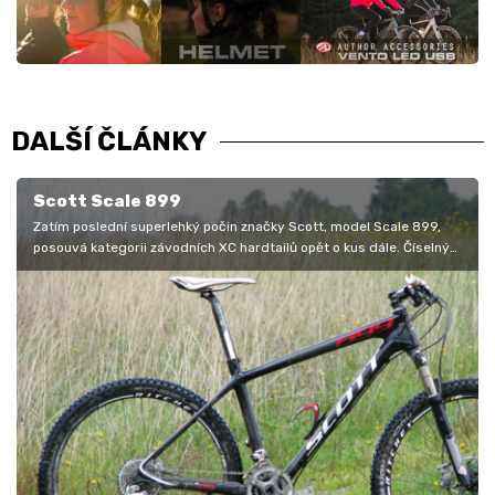
DALŠÍ ČLÁNKY
Scott Scale 899
Zatím poslední superlehký počin značky Scott, model Scale 899,
posouvá kategorii závodních XC hardtailů opět o kus dále. Číselný
údaj…