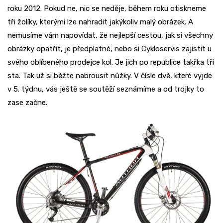
roku 2012. Pokud ne, nic se neděje, během roku otiskneme
tři žolíky, kterými lze nahradit jakýkoliv malý obrázek. A
nemusíme vám napovídat, že nejlepší cestou, jak si všechny
obrázky opatřit, je předplatné, nebo si Cykloservis zajistit u
svého oblíbeného prodejce kol. Je jich po republice takřka tři
sta. Tak už si běžte nabrousit nůžky. V čísle dvě, které vyjde
v 5. týdnu, vás ještě se soutěží seznámíme a od trojky to
zase začne.