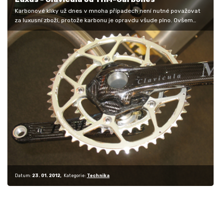
Karbonové kliky už dnes v mnoha případech není nutné považovat
za luxusní zboží, protože karbonu je opravdu všude plno. Ovšem
existují…
Datum:
23. 01. 2012
Kategorie:
Technika