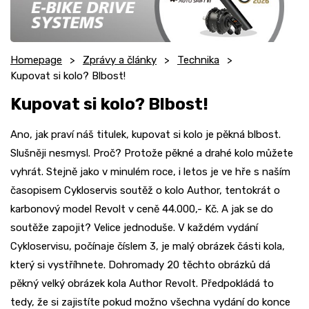
Homepage
Zprávy a články
Technika
Kupovat si kolo? Blbost!
Kupovat si kolo? Blbost!
Ano, jak praví náš titulek, kupovat si kolo je pěkná blbost.
Slušněji nesmysl. Proč? Protože pěkné a drahé kolo můžete
vyhrát. Stejně jako v minulém roce, i letos je ve hře s naším
časopisem Cykloservis soutěž o kolo Author, tentokrát o
karbonový model Revolt v ceně 44.000,- Kč. A jak se do
soutěže zapojit? Velice jednoduše. V každém vydání
Cykloservisu, počínaje číslem 3, je malý obrázek části kola,
který si vystříhnete. Dohromady 20 těchto obrázků dá
pěkný velký obrázek kola Author Revolt. Předpokládá to
tedy, že si zajistíte pokud možno všechna vydání do konce