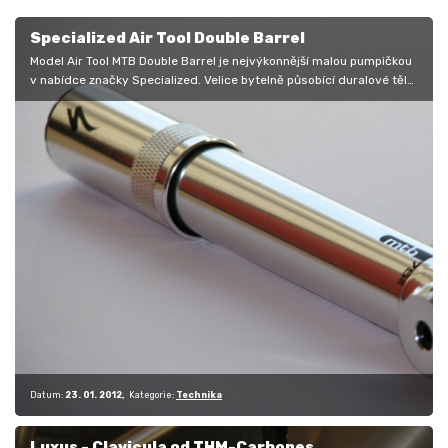
Specialized Air Tool Double Barrel
Model Air Tool MTB Double Barrel je nejvýkonnější malou pumpičkou
v nabídce značky Specialized. Velice bytelně působící duralové tělo
s…
Datum:
23. 01. 2012
Kategorie:
Technika
Luxus - Clavicula od THM-Carbones