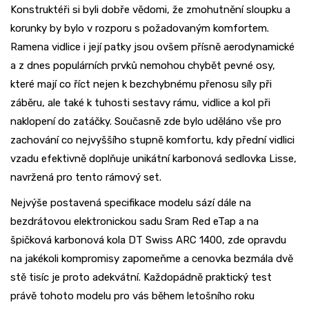
Konstruktéři si byli dobře vědomi, že zmohutnění sloupku a
korunky by bylo v rozporu s požadovaným komfortem.
Ramena vidlice i její patky jsou ovšem přísně aerodynamické
a z dnes populárních prvků nemohou chybět pevné osy,
které mají co říct nejen k bezchybnému přenosu síly při
záběru, ale také k tuhosti sestavy rámu, vidlice a kol při
naklopení do zatáčky. Současně zde bylo uděláno vše pro
zachování co nejvyššího stupně komfortu, kdy přední vidlici
vzadu efektivně doplňuje unikátní karbonová sedlovka Lisse,
navržená pro tento rámový set.
Nejvýše postavená specifikace modelu sází dále na
bezdrátovou elektronickou sadu Sram Red eTap a na
špičková karbonová kola DT Swiss ARC 1400, zde opravdu
na jakékoli kompromisy zapomeňme a cenovka bezmála dvě
stě tisíc je proto adekvátní. Každopádně praktický test
právě tohoto modelu pro vás během letošního roku