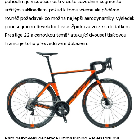
pohodlím je v současnosti v čistě závodním segmentu
určitým zaklínadlem, pokud k tomu všemu ale přidáme
rovněž požadavek co možná nejlepší aerodynamiky, výsledek
ponese jméno Revelator Lisse. Špičková verze s dodatkem
Prestige 22 a cenovkou téměř atakující dvousettisícovou
hranici je toho přesvědčivým důkazem.
Rám nejnovější generace ultimativního Revelatoru byl