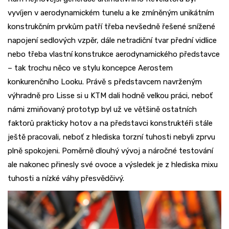
vyvíjen v aerodynamickém tunelu a ke zmíněným unikátním
konstrukčním prvkům patří třeba nevšedně řešené snížené
napojení sedlových vzpěr, dále netradiční tvar přední vidlice
nebo třeba vlastní konstrukce aerodynamického představce
– tak trochu něco ve stylu koncepce Aerostem
konkurenčního Looku. Právě s představcem navrženým
výhradně pro Lisse si u KTM dali hodně velkou práci, neboť
námi zmiňovaný prototyp byl už ve většině ostatních
faktorů prakticky hotov a na představci konstruktéři stále
ještě pracovali, neboť z hlediska torzní tuhosti nebyli zprvu
plně spokojeni. Poměrně dlouhý vývoj a náročné testování
ale nakonec přinesly své ovoce a výsledek je z hlediska mixu
tuhosti a nízké váhy přesvědčivý.