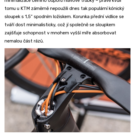
minimalizace čelního odporu hlavové trubky – právě kvůli
tomu u KTM záměrně nepoužili dnes tak populární kónický
sloupek s 1,5“ spodním ložiskem. Korunka přední vidlice se
tváří dost minimalisticky, což jí společně se sloupkem
zajišťuje schopnost v mnohem vyšší míře absorbovat
nemalou část rázů.