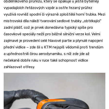
obdélníkového průřezu, který se opakuje u ještě bytelněji
vypadajících řetězových vzpěr a ostře řezaný průřez
využívá rovněž spodní či výrazně zploštělá horní trubka. Mezi
mistrovská díla náleží tvarování sedlové trubky „obtékající“
zadní plášť, což je prvek donedávna typický spíše pro
časovkové speciály nežli pro běžné silniční verze kol. Velmi
zajímavé je provedení celé hlavové partie a plynulé napojení
přední vidlice – zde šli u KTM nejspíš vědomě proti trendům
a upřednostnili čirou aerodynamiku, s níž zde jde až
nečekaně dobře ruku v ruce také schopnost vidlice
zahlazovat otřesy.