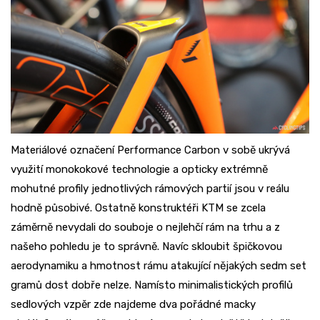
Materiálové označení Performance Carbon v sobě ukrývá
využití monokokové technologie a opticky extrémně
mohutné profily jednotlivých rámových partií jsou v reálu
hodně působivé. Ostatně konstruktéři KTM se zcela
záměrně nevydali do souboje o nejlehčí rám na trhu a z
našeho pohledu je to správně. Navíc skloubit špičkovou
aerodynamiku a hmotnost rámu atakující nějakých sedm set
gramů dost dobře nelze. Namísto minimalistických profilů
sedlových vzpěr zde najdeme dva pořádné macky