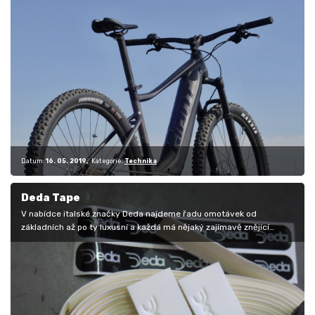
Datum:
16. 05. 2019
Kategorie:
Technika
Deda Tape
V nabídce italské značky Deda najdeme řadu omotávek od
základních až po ty luxusní a každá má nějaký zajímavě znějící
název. Základní model…