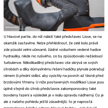
U hlavové partie, do níž náleží také představec Lisse, se na
okamžik zastavíme. Nelze přehlédnout, že celé kolo právě
zde působí velmi učesaně, žádné vzduchem vedené hadice
hydrauliky, nikde nic rušivého, co by způsobovalo nežádoucí
turbulence. Několikadílný představec vše skrývá ve svých
útrobách a díky důmyslnému řešení hadičky plynule pokračují
rámem či přední vidlicí, aby vyústily na povrch až těsně před
brzdovými třmeny. U níže postavených modifikací Lisse jsou
úplně stejně do útrob představce zakomponovány také
bovdeny řazení a výsledek je v reálu opravdu nádherný. Co je
ale z našeho pohledu ještě zásadnější, to je naprostá