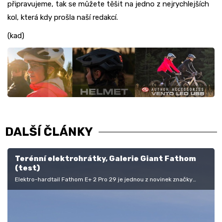
připravujeme, tak se můžete těšit na jedno z nejrychlejších
kol, která kdy prošla naší redakcí.
(kad)
DALŠÍ ČLÁNKY
Terénní elektrohrátky, Galerie Giant Fathom
(test)
Elektro-hardtail Fathom E+ 2 Pro 29 je jednou z novinek značky
Giant pro letošní sezónu a za dlouhým názvem se ukrývá
přepracovaná…