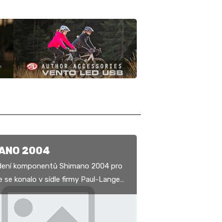
ANO 2004
dení komponentů Shimano 2004 pro
e se konalo v sídle firmy Paul-Lange
 v Karviné. Z informací, které smíme
…