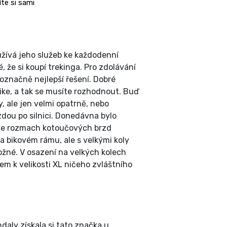
íte si sami
užívá jeho služeb ke každodenní
, že si koupí trekinga. Pro zdolávání
dnoznačně nejlepší řešení. Dobré
ike, a tak se musíte rozhodnout. Buď
y, ale jen velmi opatrně, nebo
zdou po silnici. Donedávna bylo
ale rozmach kotoučových brzd
na bikovém rámu, ale s velkými koly
žné. V osazení na velkých kolech
em k velikosti XL ničeho zvláštního
daly získala si tato značka u