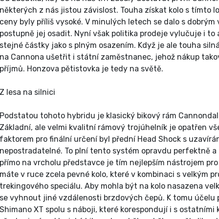
některých z nás jistou závislost. Touha získat kolo s tímto 
ceny byly příliš vysoké. V minulých letech se dalo s dobrý
postupně jej osadit. Nyní však politika prodeje vylučuje i t
stejné částky jako s plným osazením. Když je ale touha siln
na Cannona ušetřit i státní zaměstnanec, jehož nákup takov
příjmů. Honzova pětistovka je tedy na světě.
Z lesa na silnici
Podstatou tohoto hybridu je klasický bikový rám Cannonda
Základní, ale velmi kvalitní rámový trojúhelník je opatřen 
faktorem pro finální určení byl přední Head Shock s uzavírání
nepostradatelné. To plní tento systém opravdu perfektně
přímo na vrcholu představce je tím nejlepším nástrojem p
máte v ruce zcela pevné kolo, které v kombinaci s velkým 
trekingového speciálu. Aby mohla být na kolo nasazena velká
se vyhnout jiné vzdálenosti brzdových čepů. K tomu účelu 
Shimano XT spolu s náboji, které korespondují i s ostatní