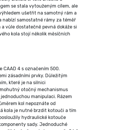
logem se stala vytouženým cílem, ale
m výhledem ušetřit na samotný rám a
o a nabízí samostatné rámy za téměř
á a vůle dostatečně pevná dokáže si
ého kola stojí několik měsíčních
le CAAD 4 s označením 500.
všemi zásadními prvky. Důležitým
m, které je na silnici
 a mohutný otočný mechanismus
ro jednoduchou manipulaci. Rázem
průměrem kol nepoznáte od
 kola je nutné brzdit kotouči a tím
posloužily hydraulické kotouče
mi komponenty sady. Jednoduché