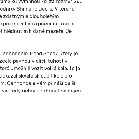
okamžiků výměnou kol za rozměr 26„“
evodníky Shimano Deore. V terénu
je zdatným a dlouholetým
i přední vidlicí a pneumatikou je
přihlédnutím k dané mezeře. Je
ž Cannondale. Head Shock, který je
zcela pevnou vidlicí, tuhost v
eré umožnili vozit velká kola, to je
okázal skvěle skloubit kolo pro
m. Cannondale vám přináší další
. Nic tedy nebrání vrhnout se nejen