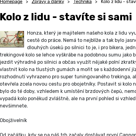
Homepage
Zprávy a články
Technika
Kolo z lidu - stav
Kolo z lidu - stavíte si sami
Honza, který je majitelem našeho kola z lidu vy
cestě do práce. Nemá to nejblíže a tak bylo jasné
dlouhých úseků po silnici to je, i pro bikera, je
trekingové kolo se lehce vyškrábe na podobnou sumu jako b
jezdit výhradně po silnici a občas využít nějaké polní zkratk
vlastnit kolo na tlustých gumách a mořit se s každodenní jí
rozhodnutí vyhrazeno pro super tuningovaného trekinga, 
otevřela zcela novou cestu pro obojetníky. Postavit si kolo 
bylo do té doby, vzhledem k umístění brzdových čepů, nemo
vypadá kolo poněkud zvláštně, ale na první pohled si vzhled
nevšimnete.
Obojživelník
Od začátku, kdy se na náš trh začaly dostávat první Cannon