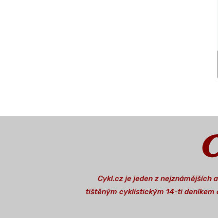
Cykl.cz je jeden z nejznámějších 
tištěným cyklistickým 14-ti deníkem o