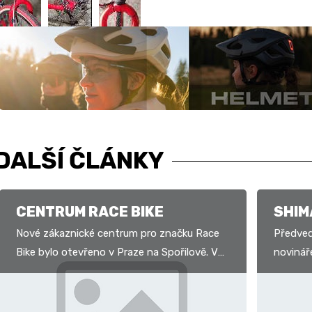
DALŠÍ ČLÁNKY
CENTRUM RACE BIKE
SHIM
Nové zákaznické centrum pro značku Race
Předve
Bike bylo otevřeno v Praze na Spořilově. V
novinář
prodejně nabízí rámy RB, setové sady RB
Ostrava
vybavené tlumiči…
již nyní