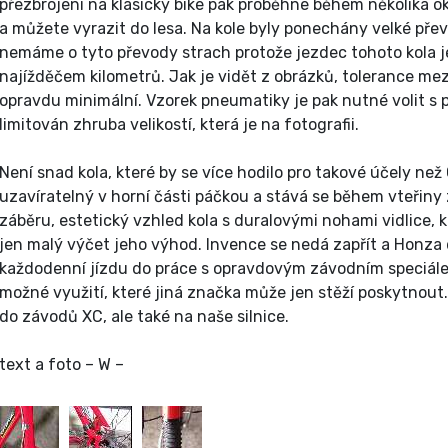
přezbrojení na klasický bike pak proběhne během několika 
a můžete vyrazit do lesa. Na kole byly ponechány velké př
nemáme o tyto převody strach protože jezdec tohoto kola 
najížděčem kilometrů. Jak je vidět z obrázků, tolerance mez
opravdu minimální. Vzorek pneumatiky je pak nutné volit s 
limitován zhruba velikostí, která je na fotografii.
Není snad kola, které by se více hodilo pro takové účely ne
uzavíratelný v horní části páčkou a stává se během vteřiny 
záběru, estetický vzhled kola s duralovými nohami vidlice, kt
jen malý výčet jeho výhod. Invence se nedá zapřít a Honza d
každodenní jízdu do práce s opravdovým závodním speciále
možné využití, které jiná značka může jen stěží poskytnout
do závodů XC, ale také na naše silnice.
text a foto – W –