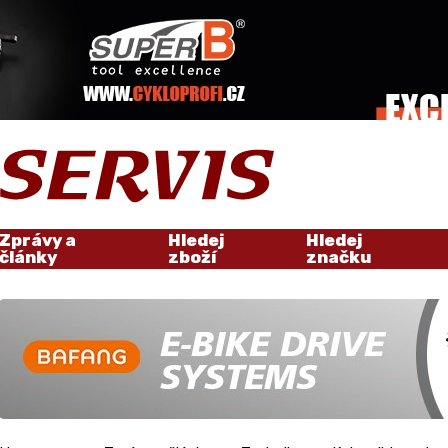
Zprávy a
Hledej
Hledej
články
zboží
značku