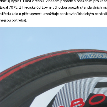
drátů) výplet. Plášť ořechu, v našem případě s osazením pro kaze
Ergal 7075. Z hlediska údržby je výhodou použití standardních ni
středu kola a přístupnost umožňuje centrování klasickým centrkl
nejsou potřeba).