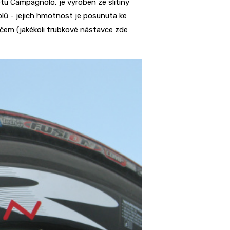
tu Campagnolo, je vyroben ze slitiny
plů - jejich hmotnost je posunuta ke
íčem (jakékoli trubkové nástavce zde