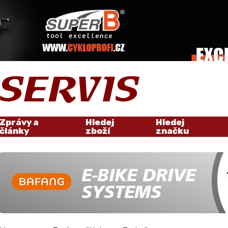
Zprávy a
Hledej
Hledej
články
zboží
značku