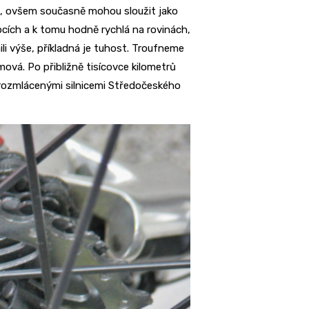
tě, ovšem současně mohou sloužit jako
pcích a k tomu hodně rychlá na rovinách,
ili výše, příkladná je tuhost. Troufneme
ová. Po přibližně tisícovce kilometrů
 rozmlácenými silnicemi Středočeského