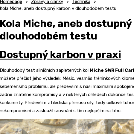
Homepage
Zprávy a články
Technika
Kola Miche, aneb dostupný karbon v dlouhodobém testu
Kola Miche, aneb dostupný
dlouhodobém testu
Dostupný karbon v praxi
Dlouhodobý test silničních zapletených kol
Miche SWR Full Ca
můžete přečíst jeho výsledek. Měsíc, vesměs tréninkových kilome
sebemenšího problému, ale především s naší maximální spokojen
žádné znatelné kompromisy a v některých ohledech dokonce test
konkurenty. Především z hlediska přenosu síly, tedy celkové tuho
nekompromisní a zasloužil srovnání s tím nejlepším na trhu.