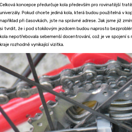
Celková koncepce předurčuje kola především pro rovinatější tra
univerzály. Pokud chcete jediná kola, která budou použitelná v ko
například při časovkách, jste na správné adrese. Jak jsme již zmín
si tvrdit, že i pod stokilovým jezdcem budou naprosto bezproblém
kola nepotřebovala sebemenší docentrování, což je ve spojení s
kraje rozhodně vynikající vizitka.