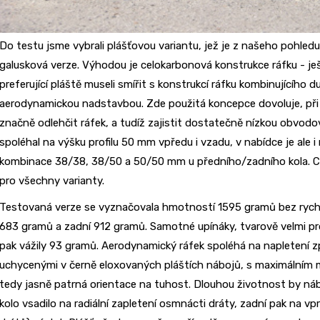
Do testu jsme vybrali plášťovou variantu, jež je z našeho pohledu 
galusková verze. Výhodou je celokarbonová konstrukce ráfku - je
preferující pláště museli smířit s konstrukcí ráfku kombinujícího 
aerodynamickou nadstavbou. Zde použitá koncepce dovoluje, při 
značně odlehčit ráfek, a tudíž zajistit dostatečně nízkou obvo
spoléhal na výšku profilu 50 mm vpředu i vzadu, v nabídce je ale i
kombinace 38/38, 38/50 a 50/50 mm u předního/zadního kola. Ce
pro všechny varianty.
Testovaná verze se vyznačovala hmotností 1595 gramů bez rychlo
683 gramů a zadní 912 gramů. Samotné upínáky, tvarově velmi pr
pak vážily 93 gramů. Aerodynamický ráfek spoléhá na napletení 
uchycenými v černě eloxovaných pláštích nábojů, s maximálním 
tedy jasně patrná orientace na tuhost. Dlouhou životnost by nábo
kolo vsadilo na radiální zapletení osmnácti dráty, zadní pak na vpra