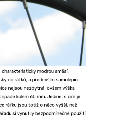
s charakteristicky modrou směsí,
sky do ráfků, a především samolepicí
ží sice nejsou nezbytná, ovšem výška
 případě kolem 60 mm. Jediné, s čím je
ce ráfku jsou totiž o něco vyšší, než
ářadí, si vynutily bezpodmínečné použití