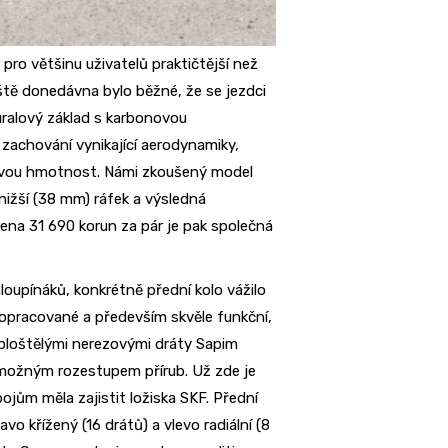
pro většinu uživatelů praktičtější než
ště donedávna bylo běžné, že se jezdci
duralový základ s karbonovou
zachování vynikající aerodynamiky,
dovou hmotnost. Námi zkoušený model
 nižší (38 mm) ráfek a výsledná
na 31 690 korun za pár je pak společná
upínáků, konkrétně přední kolo vážilo
opracované a především skvěle funkční,
zploštělými nerezovými dráty Sapim
možným rozestupem přírub. Už zde je
jům měla zajistit ložiska SKF. Přední
vo křížený (16 drátů) a vlevo radiální (8