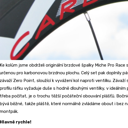
Ke kolům jsme obdrželi originální brzdové špalky Miche Pro Race 
určenou pro karbonovou brzdnou plochu. Celý set pak doplnily pá
závaží Zero Point, sloužící k vyvážení kol naproti ventilku. Záva
profilu ráfku vyžaduje duše s hodně dlouhými ventilky, v ideálním
třeba počítat, je o trochu těžší počáteční obouvání plášťů. Bočni
bývá běžné, takže pláště, které normálně zvládáme obout i bez n
montpák.
Hlavně rychle!