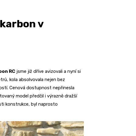
 karbon v
rbon RC
jsme již dříve avizovali a nyní si
trů, kola absolvovala nejen bez
ostí. Cenová dostupnost nepřinesla
ovaný model předčil i výrazně dražší
sti konstrukce, byl naprosto