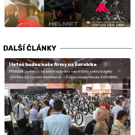
DALŠÍ ČLÁNKY
I letos budou naše firmy na Eurobike
Přibližně za měsíc se otevřou brány největšího cyklistického
veletrhu na starém kontinentě - Friedrichshafenský EUROBIKE.
Zřejmě se jednou…