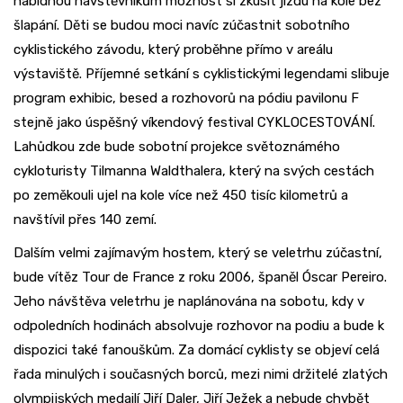
nabídnou návštěvníkům možnost si zkusit jízdu na kole bez
šlapání. Děti se budou moci navíc zúčastnit sobotního
cyklistického závodu, který proběhne přímo v areálu
výstaviště. Příjemné setkání s cyklistickými legendami slibuje
program exhibic, besed a rozhovorů na pódiu pavilonu F
stejně jako úspěšný víkendový festival CYKLOCESTOVÁNÍ.
Lahůdkou zde bude sobotní projekce světoznámého
cykloturisty Tilmanna Waldthalera, který na svých cestách
po zeměkouli ujel na kole více než 450 tisíc kilometrů a
navštívil přes 140 zemí.
Dalším velmi zajímavým hostem, který se veletrhu zúčastní,
bude vítěz Tour de France z roku 2006, španěl Óscar Pereiro.
Jeho návštěva veletrhu je naplánována na sobotu, kdy v
odpoledních hodinách absolvuje rozhovor na podiu a bude k
dispozici také fanouškům. Za domácí cyklisty se objeví celá
řada minulých i současných borců, mezi nimi držitelé zlatých
olympijských medailí Jiří Daler, Jiří Ježek a nebude chybět