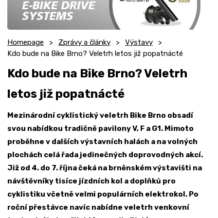
Homepage
Zprávy a články
Výstavy
Kdo bude na Bike Brno? Veletrh letos již popatnácté
Kdo bude na Bike Brno? Veletrh
letos již popatnácté
Mezinárodní cyklistický veletrh Bike Brno obsadí
svou nabídkou tradičně pavilony V, F a G1. Mimoto
proběhne v dalších výstavních halách a na volných
plochách celá řada jedinečných doprovodných akcí.
Již od 4. do 7. října čeká na brněnském výstavišti na
návštěvníky tisíce jízdních kol a doplňků pro
cyklistiku včetně velmi populárních elektrokol. Po
roční přestávce navíc nabídne veletrh venkovní