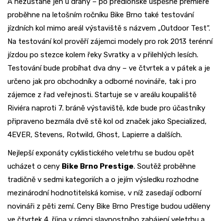
A nezůstane jen u dráhy – po předloňské úspěšné premiéře
proběhne na letošním ročníku Bike Brno také testování
jízdních kol mimo areál výstaviště s názvem „Outdoor Test“.
Na testování kol prověří zájemci modely pro rok 2013 terénní
jízdou po stezce kolem řeky Svratky a v přilehlých lesích.
Testování bude probíhat dva dny – ve čtvrtek a v pátek a je
určeno jak pro obchodníky a odborné novináře, tak i pro
zájemce z řad veřejnosti. Startuje se v areálu koupaliště
Riviéra naproti 7. bráně výstaviště, kde bude pro účastníky
připraveno bezmála dvě stě kol od značek jako Specialized,
4EVER, Stevens, Rotwild, Ghost, Lapierre a dalších.
Nejlepší exponáty cyklistického veletrhu se budou opět
ucházet o ceny
Bike Brno Prestige
. Soutěž proběhne
tradičně v sedmi kategoriích a o jejím výsledku rozhodne
mezinárodní hodnotitelská komise, v níž zasedají odborní
novináři z pěti zemí. Ceny Bike Brno Prestige budou uděleny
ve čtvrtek 4. října v rámci slavnostního zahájení veletrhu a