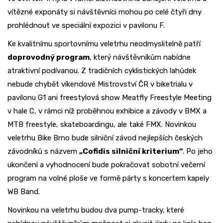
vítězné exponáty si návštěvníci mohou po celé čtyři dny
prohlédnout ve speciální expozici v pavilonu F.
Ke kvalitnímu sportovnímu veletrhu neodmyslitelně patří
doprovodný program
, který návštěvníkům nabídne
atraktivní podívanou. Z tradičních cyklistických lahůdek
nebude chybět víkendové Mistrovství ČR v biketrialu v
pavilonu G1 ani freestylová show Meatfly Freestyle Meeting
v hale C, v rámci níž proběhnou exhibice a závody v BMX a
MTB freestyle, skateboardingu, ale také FMX. Novinkou
veletrhu Bike Brno bude silniční závod nejlepších českých
závodníků s názvem
„Cofidis silniční kriterium“
. Po jeho
ukončení a vyhodnocení bude pokračovat sobotní večerní
program na volné ploše ve formě párty s koncertem kapely
WB Band.
Novinkou na veletrhu budou dva pump-tracky, které