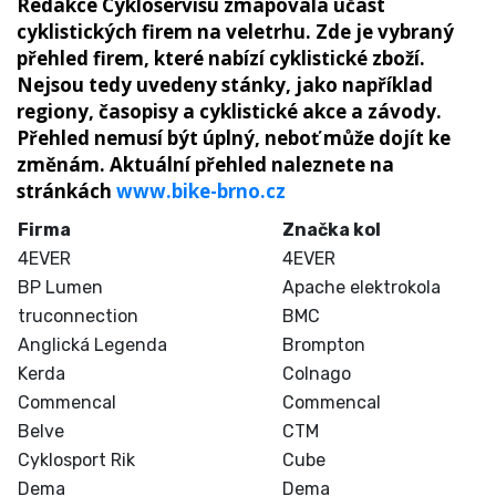
Redakce Cykloservisu zmapovala účast
cyklistických firem na veletrhu. Zde je vybraný
přehled firem, které nabízí cyklistické zboží.
Nejsou tedy uvedeny stánky, jako například
regiony, časopisy a cyklistické akce a závody.
Přehled nemusí být úplný, neboť může dojít ke
změnám. Aktuální přehled naleznete na
stránkách
www.bike-brno.cz
Firma
Značka kol
4EVER
4EVER
BP Lumen
Apache elektrokola
truconnection
BMC
Anglická Legenda
Brompton
Kerda
Colnago
Commencal
Commencal
Belve
CTM
Cyklosport Rik
Cube
Dema
Dema