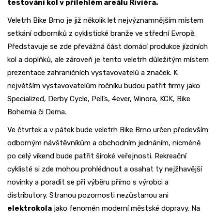
testování kol v přilehlém areálu Riviéra.
Veletrh Bike Brno je již několik let nejvýznamnějším místem
setkání odborníků z cyklistické branže ve střední Evropě.
Představuje se zde převážná část domácí produkce jízdních
kol a doplňků, ale zároveň je tento veletrh důležitým místem
prezentace zahraničních vystavovatelů a značek. K
největším vystavovatelům ročníku budou patřit firmy jako
Specialized, Derby Cycle, Pell’s, 4ever, Winora, KCK, Bike
Bohemia či Dema.
Ve čtvrtek a v pátek bude veletrh Bike Brno určen především
odborným návštěvníkům a obchodním jednáním, nicméně
po celý víkend bude patřit široké veřejnosti. Rekreační
cyklisté si zde mohou prohlédnout a osahat ty nejžhavější
novinky a poradit se při výběru přímo s výrobci a
distributory. Stranou pozornosti nezůstanou ani
elektrokola
jako fenomén moderní městské dopravy. Na