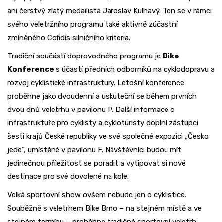
ani čerstvý zlatý medailista Jaroslav Kulhavý. Ten se v rámci
svého veletržního programu také aktivně zúčastní
zmíněného Cofidis silničního kriteria.
Tradiční součástí doprovodného programu je
Bike
Konference
s účastí předních odborníků na cyklodopravu a
rozvoj cyklistické infrastruktury. Letošní konference
proběhne jako dvoudenní a uskuteční se během prvních
dvou dnů veletrhu v pavilonu P. Další informace o
infrastruktuře pro cyklisty a cykloturisty doplní zástupci
šesti krajů České republiky ve své společné expozici „Česko
jede“, umístěné v pavilonu F. Návštěvníci budou mít
jedinečnou příležitost se poradit a vytipovat si nové
destinace pro své dovolené na kole.
Velká sportovní show ovšem nebude jen o cyklistice.
Souběžně s veletrhem Bike Brno – na stejném místě a ve
stejném termínu – proběhne tradičně sportovní veletrh