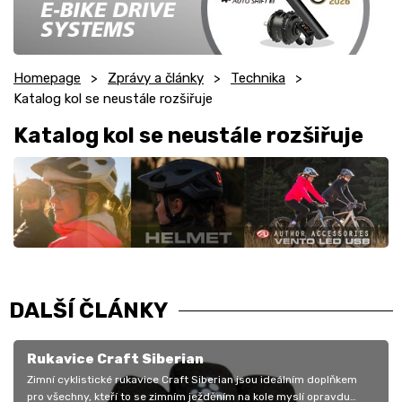
Homepage
Zprávy a články
Technika
Katalog kol se neustále rozšiřuje
Katalog kol se neustále rozšiřuje
DALŠÍ ČLÁNKY
Rukavice Craft Siberian
Zimní cyklistické rukavice Craft Siberian jsou ideálním doplňkem
pro všechny, kteří to se zimním ježděním na kole myslí opravdu