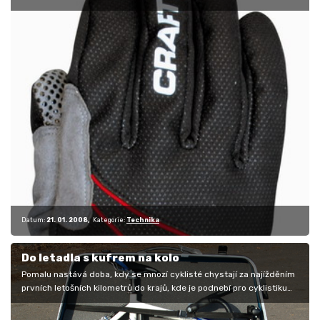
vážně.…
Datum:
21. 01. 2008
Kategorie:
Technika
Do letadla s kufrem na kolo
Pomalu nastává doba, kdy se mnozí cyklisté chystají za najížděním
prvních letošních kilometrů do krajů, kde je podnebí pro cyklistiku
přece…