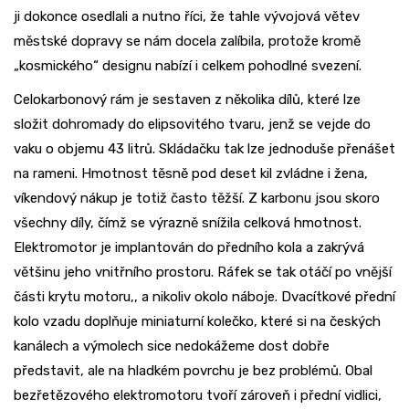
ji dokonce osedlali a nutno říci, že tahle vývojová větev
městské dopravy se nám docela zalíbila, protože kromě
„kosmického“ designu nabízí i celkem pohodlné svezení.
Celokarbonový rám je sestaven z několika dílů, které lze
složit dohromady do elipsovitého tvaru, jenž se vejde do
vaku o objemu 43 litrů. Skládačku tak lze jednoduše přenášet
na rameni. Hmotnost těsně pod deset kil zvládne i žena,
víkendový nákup je totiž často těžší. Z karbonu jsou skoro
všechny díly, čímž se výrazně snížila celková hmotnost.
Elektromotor je implantován do předního kola a zakrývá
většinu jeho vnitřního prostoru. Ráfek se tak otáčí po vnější
části krytu motoru,, a nikoliv okolo náboje. Dvacítkové přední
kolo vzadu doplňuje miniaturní kolečko, které si na českých
kanálech a výmolech sice nedokážeme dost dobře
představit, ale na hladkém povrchu je bez problémů. Obal
bezřetězového elektromotoru tvoří zároveň i přední vidlici,