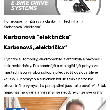
Homepage
Zprávy a články
Technika
Karbonová "električka"
Karbonová "električka"
Karbonová „električka“
Hybridní automobily, elektromobily, elektrokola a nakonec i
elektroskládačky. Pro snadnější a ekologičtější pohyb ve
městech jsou výrobci schopni předvádět doslova šílené
kousky. U horských a silničních kol už takřka nelze nic
převratného vymyslet a principiálně jsou tato odvětví už tak
nějak nasměrovaná a výrazněji se neodchylují ze své
dráhy