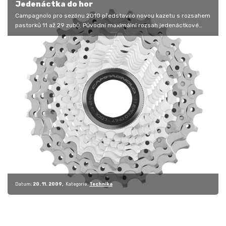
Jedenáctka do hor
Campagnolo pro sezónu 2010 představilo novou kazetu s rozsahem
pastorků 11 až 29 zubů. Původní maximální rozsah jedenáctkové
kazety byl do…
Datum:
20. 11. 2009
Kategorie:
Technika