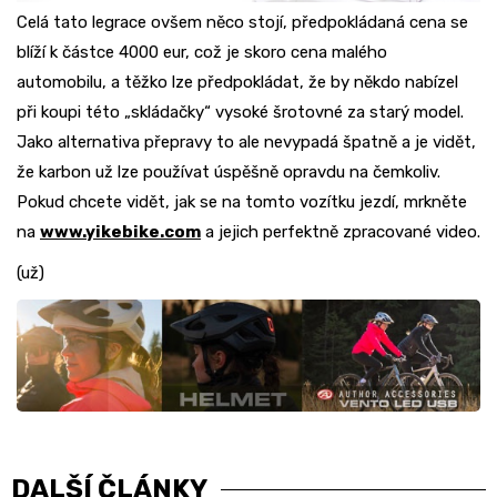
Celá tato legrace ovšem něco stojí, předpokládaná cena se
blíží k částce 4000 eur, což je skoro cena malého
automobilu, a těžko lze předpokládat, že by někdo nabízel
při koupi této „skládačky“ vysoké šrotovné za starý model.
Jako alternativa přepravy to ale nevypadá špatně a je vidět,
že karbon už lze používat úspěšně opravdu na čemkoliv.
Pokud chcete vidět, jak se na tomto vozítku jezdí, mrkněte
na
www.yikebike.com
a jejich perfektně zpracované video.
(už)
DALŠÍ ČLÁNKY