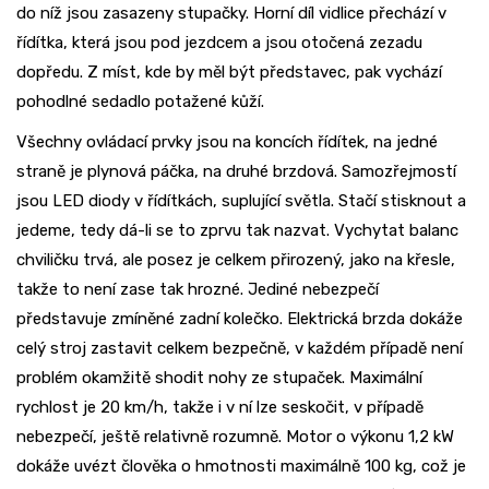
do níž jsou zasazeny stupačky. Horní díl vidlice přechází v
řídítka, která jsou pod jezdcem a jsou otočená zezadu
dopředu. Z míst, kde by měl být představec, pak vychází
pohodlné sedadlo potažené kůží.
Všechny ovládací prvky jsou na koncích řídítek, na jedné
straně je plynová páčka, na druhé brzdová. Samozřejmostí
jsou LED diody v řídítkách, suplující světla. Stačí stisknout a
jedeme, tedy dá-li se to zprvu tak nazvat. Vychytat balanc
chviličku trvá, ale posez je celkem přirozený, jako na křesle,
takže to není zase tak hrozné. Jediné nebezpečí
představuje zmíněné zadní kolečko. Elektrická brzda dokáže
celý stroj zastavit celkem bezpečně, v každém případě není
problém okamžitě shodit nohy ze stupaček. Maximální
rychlost je 20 km/h, takže i v ní lze seskočit, v případě
nebezpečí, ještě relativně rozumně. Motor o výkonu 1,2 kW
dokáže uvézt člověka o hmotnosti maximálně 100 kg, což je