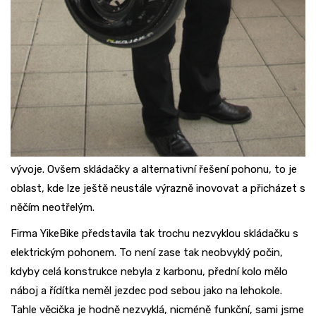
vývoje. Ovšem skládačky a alternativní řešení pohonu, to je
oblast, kde lze ještě neustále výrazně inovovat a přicházet s
něčím neotřelým.
Firma YikeBike představila tak trochu nezvyklou skládačku s
elektrickým pohonem. To není zase tak neobvyklý počin,
kdyby celá konstrukce nebyla z karbonu, přední kolo mělo
náboj a řídítka neměl jezdec pod sebou jako na lehokole.
Tahle věcička je hodně nezvyklá, nicméně funkční, sami jsme