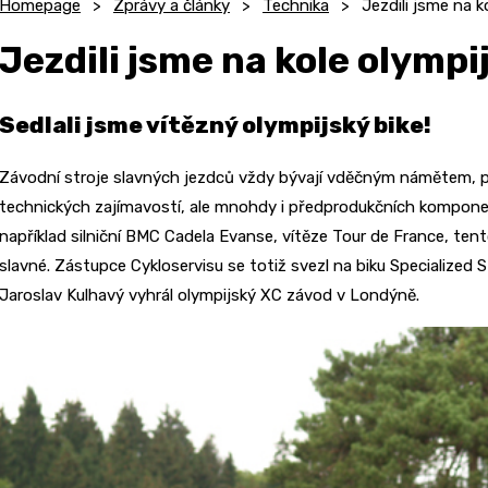
Homepage
Zprávy a články
Technika
Jezdili jsme na k
Jezdili jsme na kole olympi
Sedlali jsme vítězný olympijský bike!
Závodní stroje slavných jezdců vždy bývají vděčným námětem, pr
technických zajímavostí, ale mnohdy i předprodukčních komponen
například silniční BMC Cadela Evanse, vítěze Tour de France, t
slavné. Zástupce Cykloservisu se totiž svezl na biku Specialized
Jaroslav Kulhavý vyhrál olympijský XC závod v Londýně.