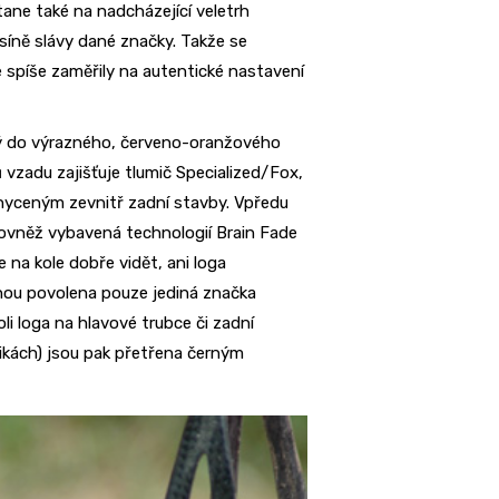
ane také na nadcházející veletrh
 síně slávy dané značky. Takže se
e spíše zaměřily na autentické nastavení
ný do výrazného, červeno-oranžového
 vzadu zajišťuje tlumič Specialized/Fox,
chyceným zevnitř zadní stavby. Vpředu
rovněž vybavená technologií Brain Fade
 na kole dobře vidět, ani loga
inou povolena pouze jediná značka
li loga na hlavové trubce či zadní
likách) jsou pak přetřena černým