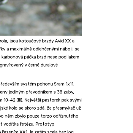
 kola, jsou kotoučové brzdy Avid XX a
fky a maximálně odlehčenými náboji, se
e karbonová páčka brzd nese pod lakem
ygravírovaný v černé duralové
 především systém pohonu Sram 1x11.
aveny jediným převodníkem s 38 zuby,
10-42 (!!!). Největší pastorek pak svými
jské kolo se skoro zdá, že přesmykač už
 po něm zbylo pouze torzo odříznutého
t vodítka řetězu. Prototyp
řazením XX1, je zatím zcela bez log.