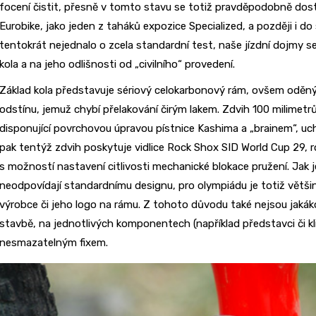
focení čistit, přesně v tomto stavu se totiž pravděpodobně dost
Eurobike, jako jeden z taháků expozice Specialized, a později i do
tentokrát nejednalo o zcela standardní test, naše jízdní dojmy s
kola a na jeho odlišnosti od „civilního“ provedení.
Základ kola představuje sériový celokarbonový rám, ovšem odě
odstínu, jemuž chybí přelakování čirým lakem. Zdvih 100 milimetrů
disponující povrchovou úpravou pístnice Kashima a „brainem“, u
pak tentýž zdvih poskytuje vidlice Rock Shox SID World Cup 29, 
s možností nastavení citlivosti mechanické blokace pružení. Jak je
neodpovídají standardnímu designu, pro olympiádu je totiž větš
výrobce či jeho logo na rámu. Z tohoto důvodu také nejsou jakáko
stavbě, na jednotlivých komponentech (například představci či k
nesmazatelným fixem.