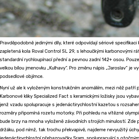
Pravděpodobně jedinými díly, které odpovídají sériové specifikaci
zapletená kola Roval Control SL 29, s lehoučkými karbonovými rá
standardní rychloupínací přední a pevnou zadní 142+ osou. Pouz
velkou bílou jmenovku „Kulhavy“. Pro změnu nápis „Jaroslav“ je v
podsedlové objímce.
Nyní už ale k vyloženým konstrukčním anomáliím, mezi něž patří
Karbonové kliky Specialized Fact s keramickými ložisky jsou vyb
jenž vzadu spolupracuje s jedenáctirychlostní kazetou s rozsahem 
rozměry připomíná rozetu motorky. Při pohledu na vítězné olympi
bude brzy na mnoha vyloženě závodních strojích minulostí. Zde
držáku, pod nímž, tak trochu překvapivě, najdeme nevyužitý úchy
jedenáctirychlostní přehazovačky Sram, spolupracující s otočným 