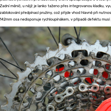
Zadní měnič, u nějž je lanko taženo přes integrovanou kladku, využí
zablokování předpínací pružiny, což přijde vhod hlavně při nutno
142mm osa nedisponuje rychloupínákem, v případě defektu musí př