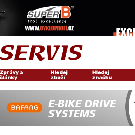
Zprávy a
Hledej
Hledej
články
zboží
značku