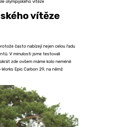
ole olympijského vítěze
jského vítěze
otože často nabízejí nejen celou řadu
tů. V minulosti jsme testovali
entokrát zde ovšem máme kolo neméně
 S-Works Epic Carbon 29, na němž