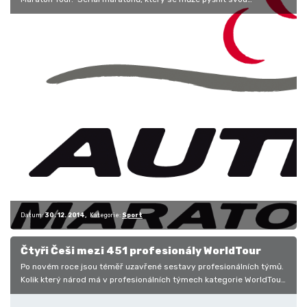
rozmanitostí, která…
Datum:
30. 12. 2014
Kategorie:
Sport
Čtyři Češi mezi 451 profesionály WorldTour
Po novém roce jsou téměř uzavřené sestavy profesionálních týmů.
Kolik který národ má v profesionálních týmech kategorie WorldTour
jezdců?…