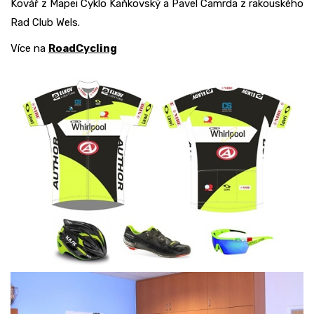
Kovář z Mapei Cyklo Kaňkovský a Pavel Camrda z rakouského
Rad Club Wels.
Více na
RoadCycling