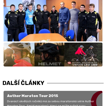
DALŠÍ ČLÁNKY
Author Maraton Tour 2015
Dvanáct skvělých ročníků má za sebou maratonská série Author
Maraton Tour. Seriál maratonů, který se může pyšnit svou