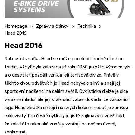
Homepage
Zprávy a články
Technika
Head 2016
Head 2016
Rakouská značka Head se může pochlubit hodně dlouhou
tradicí, vždyť byla založena již roku 1950 jakožto výrobce lyží
a o deset let později vznikla její tenisová divize. Právě v
těchto dvou odvětvích je Head nebývale silný a znají jej
sportovní nadšenci na celém světě. Cyklistická divize je sice
výrazně mladší, ale její stále sílící záběr dokládá, že zákazníci
logo Head zkrátka chtějí i na svých kolech, neboť je zárukou
exkluzivity. Pro české cyklisty je jistě zajímavý rovněž fakt,
že kola této rakouské značky vznikají na našem území,
konkrétně