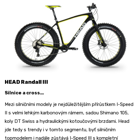
HEAD Randall III
Silnice a cross...
Mezi silničními modely je nejdůležitějším přírůstkem I-Speed
II s velmi lehkým karbonovým rámem, sadou Shimano 105,
koly DT Swiss a hydraulickými kotoučovými brzdami. Head
jde tedy s trendy i v tomto segmentu, byť silničním
topmodelem i nadále zůstává I-Speed III s kompletní