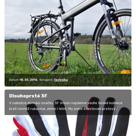
Datum:
18. 05. 2016
Kategorie:
Technika
Dlouhoprsté 3F
V nabídce domácí značky 3F Vision najdeme vedle široké kolekce
brýlí rovněž rukavice, zimní i letní. My jsme otestovali prstový
model 2111…