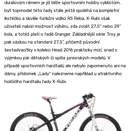
duralovým rámem je již blíže sportovním hobby cyklistům,
byť topmodel této řady stále ještě spoléhá na kompletní
ikstéčko a skvěle funkční vidlici RS Reba. X-Rubi však
uživateli nabízí možnost výběru, zda zvolit 27,5“ nebo 29“
kola, a totéž platí o řadě Granger. Základnější série Troy je
pak sázkou na standard 27,5“, přičemž původní
šestadvacítky v kolekci Head 2016 prakticky mizí, snad s
výjimkou pár dětských či spíše juniorských modelů. V
případě sportovních hardtailů ale nebylo zapomenuto ani na
dámy, přídomek „Lady“ nalezneme například u atraktivního
holčičího hardtailu řady X-Rubi.