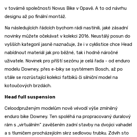
v továrně společnosti Novus Bike v Opavě. A to od návrhu
designu až po finální montáž.
Na následujících řádcích bychom rádi nastínili, jaké zásadní
novinky můžete očekávat v kolekci 2016. Neustálý posun do
vyšších kategorií jasně naznačuje, že i v cyklistice chce Head
nabídnout materiál jak pro běžné, tak i hodně náročné
uživatele. Novinek pro příští sezónu je celá řada - od enduro
modelu Downey, přes e-biky se systémem Bosch, až po
stále se rozrůstající kolekci fatbiků či silniční model na
kotoučových brzdách.
Head full suspension
Celoodpruženým modelům nově vévodí výše zmíněný
enduro bike Downey. Ten spoléhá na propracovaný duralový
rám s „virtuálním“ zavěšením zadní stavby na dvojici vahadel
a s tlumičem procházejícím skrz sedlovou trubku. Zdvih sto