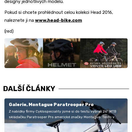
designy jednotlivých modelů.
Pokud si chcete prohlédnout celou kolekci Head 2016,
naleznete ji na
www.head-bike.com
(red)
DALŠÍ ČLÁNKY
Galerie, Montague Paratrooper Pro
Z nabídky firmy Cyklospeciality jsme si do testu vybrali 26“ MTB
skládačku Paratrooper Pro americké značky Montague. Tento v
podstatě zcela…