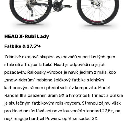
HEAD X-Rubi Lady
Fatbike & 27,5“+
Zdánlivě okrajová skupina vyznavačů supertlustých gum
stále sílí a trojice fatbiků Head je odpovědí na jejich
požadavky. Rakouský výrobce je navíc jedním z mála, kdo
„snow-riderům“ nabídne špičkový fatbike s lehkým
karbonovým rámem i přední vidlicí z kompozitu. Model
Randall III s osazením Sram GX a hmotností třináct a půl kila
je skutečným fatbikovým rolls-roycem. Stranou zájmu však
pro Head nezůstává ani novotou vonící standard 27,5+, na
nějž reaguje hardtail Powers, opět se sadou GX.