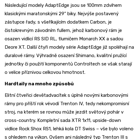
Následující modely AdaptEdge jsou se 100mm zdvihem
klasickými maratonskými 29“ biky. Nejvýše postavený
zástupce řady, s všeříkajícím dodatkem Carbon, je
čistokrevným závodním fullem, jehož karbonový rám je
osazen vidlicí RS SID RL, tlumičem Monarch XX a sadou
Deore XT. Další čtyři modely série AdaptEdge již spoléhají na
duralové rámy. Výhradně osazení Shimano, kvalitní pružící
jednotky či použití komponentů Controltech se však starají
o velice příznivou celkovou hmotnost.
Hardtaily na mnoho způsobů
Elitní čtveřici devětadvacítek s úplně novými karbonovými
rámy pro příští rok vévodí Trenton IV, tedy nekompromisní
stroj, na kterém se rovnou může jezdit světový pohár v
cross-country. Kompletní sada XTR 1x11, upside-down
vidlice Rock Shox RS1, lehká kola DT Swiss – vše bylo voleno
s ohledem na výkon. Ovšem ani následný typ Trenton III s