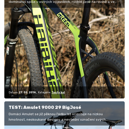
dominanci spíše v ostrých výjezdech, rychlé jízdě na rovině a ve
sjezdech…
Datum:
27. 05. 2014
Kategorie:
Testy kol
TEST: Amulet 9000 29 BigJosé
Domácí Amulet se již pěknou řádku let orientuje na nízkou
hmotnost, neokoukané designy a nevšední označení svých
modelových řad.…