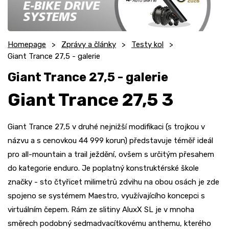
Homepage
Zprávy a články
Testy kol
Giant Trance 27,5 - galerie
Giant Trance 27,5 - galerie
Giant Trance 27,5 3
Giant Trance 27,5 v druhé nejnižší modifikaci (s trojkou v
názvu a s cenovkou 44 999 korun) představuje téměř ideál
pro all-mountain a trail ježdění, ovšem s určitým přesahem
do kategorie enduro. Je poplatný konstruktérské škole
značky - sto čtyřicet milimetrů zdvihu na obou osách je zde
spojeno se systémem Maestro, využívajícího koncepci s
virtuálním čepem. Rám ze slitiny AluxX SL je v mnoha
směrech podobný sedmadvacítkovému anthemu, kterého