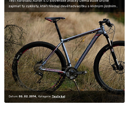
Test hardtailu Auron 5.0 slovenské značky Dema bude určitě
zajímat ty cyklisty, kteří hledají devětadvacítku s klidným jízdním
projevem,…
Datum:
05. 02. 2014
Kategorie:
Testy kol