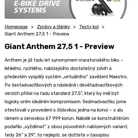
Homepage
Zprávy a články
Testy kol
Giant Anthem 27,5 1 - Preview
Giant Anthem 27,5 1 - Preview
Anthem je již řadu let synonymem maratonského biku –
lehkého, rychlého, nabízejícího dostatečný zdvih a
především vyspělý systém „virtuálního“ zavěšení Maestro.
Po šestadvacítkových a následně i devětadvacítkových
verzích přišel na řadu standard 27,5“, který by měl být
logicky oním ideálním kompromisem. Sedmadvacítku jsme
otestovali v provedení s číslovkou jedna na konci – s alu
rámem a cenovkou 67 999 korun. Nakolik se konstruktérům
podařilo „vyždímat“ z obou původních nabízených variant,
tedy 26“ a 29“, to nejlepší, se dočtete v časopisu