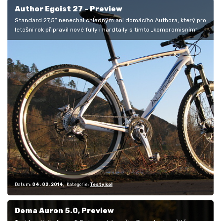
Author Egoist 27 - Preview
Standard 27,5“ nenechal chladným ani domácího Authora, který pro
letošní rok připravil nové fully i hardtaily s tímto „kompromisním“…
Datum:
04. 02. 2014
Kategorie:
Testy kol
Dema Auron 5.0, Preview