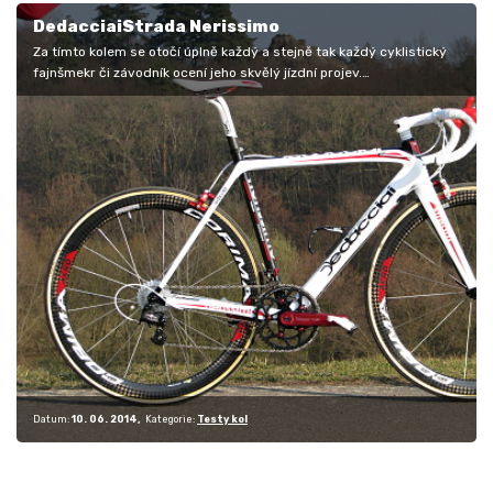
DedacciaiStrada Nerissimo
Za tímto kolem se otočí úplně každý a stejně tak každý cyklistický
fajnšmekr či závodník ocení jeho skvělý jízdní projev.
DedacciaiStrada…
Datum:
10. 06. 2014
Kategorie:
Testy kol