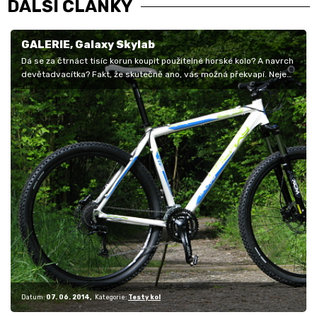
DALŠÍ ČLÁNKY
GALERIE, Galaxy Skylab
Dá se za čtrnáct tisíc korun koupit použitelné horské kolo? A navrch
devětadvacítka? Fakt, že skutečně ano, vás možná překvapí. Nejen,
že…
Datum:
07. 06. 2014
Kategorie:
Testy kol