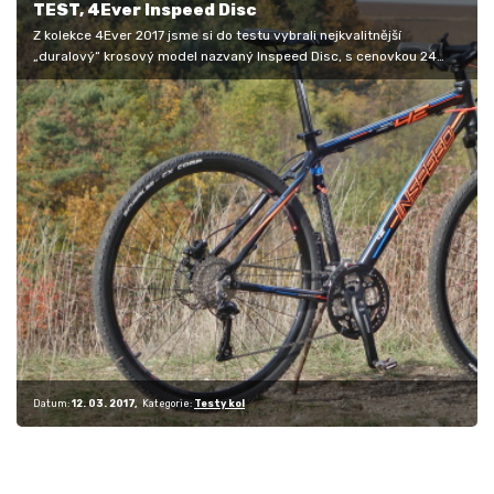
TEST, 4Ever Inspeed Disc
Z kolekce 4Ever 2017 jsme si do testu vybrali nejkvalitnější
„duralový“ krosový model nazvaný Inspeed Disc, s cenovkou 24
990 korun. Jeho…
Datum:
12. 03. 2017
Kategorie:
Testy kol