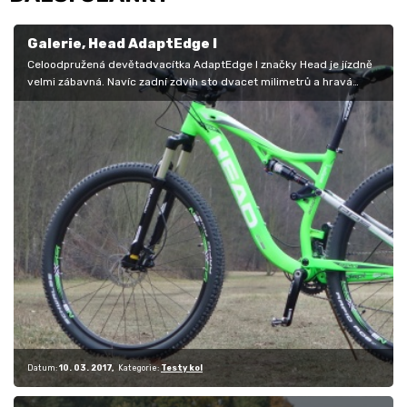
Galerie, Head AdaptEdge I
Celoodpružená devětadvacítka AdaptEdge I značky Head je jízdně
velmi zábavná. Navíc zadní zdvih sto dvacet milimetrů a hravá
geometrie mají…
Datum:
10. 03. 2017
Kategorie:
Testy kol