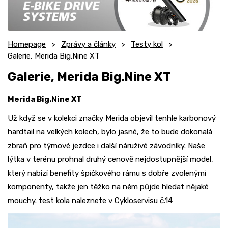
Homepage
Zprávy a články
Testy kol
Galerie, Merida Big.Nine XT
Galerie, Merida Big.Nine XT
Merida Big.Nine XT
Už když se v kolekci značky Merida objevil tenhle karbonový
hardtail na velkých kolech, bylo jasné, že to bude dokonalá
zbraň pro týmové jezdce i další náruživé závodníky. Naše
lýtka v terénu prohnal druhý cenově nejdostupnější model,
který nabízí benefity špičkového rámu s dobře zvolenými
komponenty, takže jen těžko na něm půjde hledat nějaké
mouchy. test kola naleznete v Cykloservisu č.14