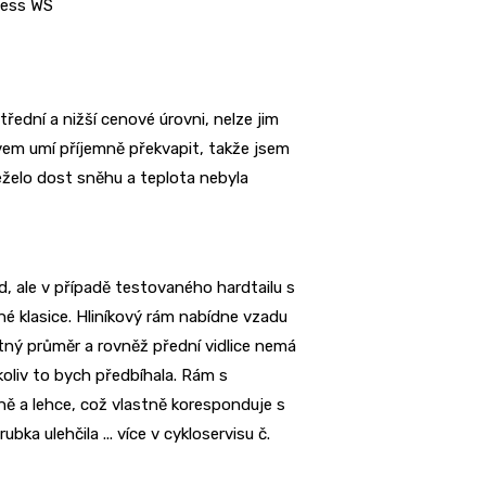
cess WS
řední a nižší cenové úrovni, nelze jim
evem umí příjemně překvapit, takže jsem
želo dost sněhu a teplota nebyla
d, ale v případě testovaného hardtailu s
é klasice. Hliníkový rám nabídne vzadu
tný průměr a rovněž přední vidlice nemá
koliv to bych předbíhala. Rám s
ně a lehce, což vlastně koresponduje s
ka ulehčila ... více v cykloservisu č.