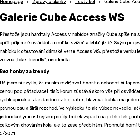
Homepage
Zprávy a články
Testy kol
Galerie Cube Ac
Galerie Cube Access WS
Přestože jsou hardtaily Access v nabídce značky Cube spíše na st
upřít příjemné ovládání a chuť ke svižné a lehké jízdě. Svým proj
nabídku k otestování dámské verze Access WS, přestože venku le
zrovna „bike-friendly“, neodmítla.
Bez honby za trendy
Už jsem si zvykla, že musím rozlišovat boost a neboost či tapere
cenou pod pětadvacet tisíc korun zůstává skoro vše při osvědčen
rychloupínák a standardní rozteč patek, hlavová trubka má jedno
pevnou osu a širší rozchod. Ve výsledku to ale vůbec nevadilo, ač
jednoduchými ostřejšími profily trubek vypadá na pohled elegant
celkovým chováním kola, ale to zase předbíhám. Prohnutá horní trub
5/2021