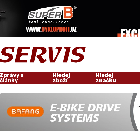
Zprávy a
Hledej
Hledej
články
zboží
značku