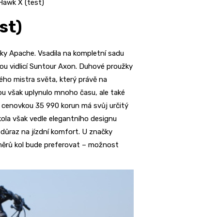
Hawk X (test)
st)
ky Apache. Vsadila na kompletní sadu
u vidlicí Suntour Axon. Duhové proužky
ého mistra světa, který právě na
obu však uplynulo mnoho času, ale také
s cenovkou 35 990 korun má svůj určitý
kola však vedle elegantního designu
 důraz na jízdní komfort. U značky
měrů kol bude preferovat – možnost