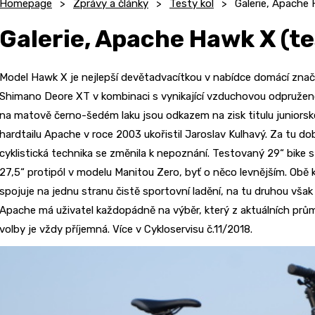
Homepage
Zprávy a články
Testy kol
Galerie, Apache 
Galerie, Apache Hawk X (te
Model Hawk X je nejlepší devětadvacítkou v nabídce domácí znač
Shimano Deore XT v kombinaci s vynikající vzduchovou odpruženo
na matově černo-šedém laku jsou odkazem na zisk titulu juniorsk
hardtailu Apache v roce 2003 ukořistil Jaroslav Kulhavý. Za tu d
cyklistická technika se změnila k nepoznání. Testovaný 29“ bike 
27,5“ protipól v modelu Manitou Zero, byť o něco levnějším. Obě 
spojuje na jednu stranu čistě sportovní ladění, na tu druhou však
Apache má uživatel každopádně na výběr, který z aktuálních prů
volby je vždy příjemná. Více v Cykloservisu č.11/2018.