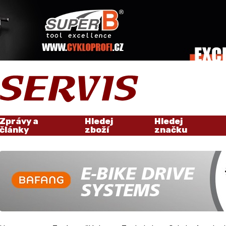
Zprávy a
Hledej
Hledej
články
zboží
značku