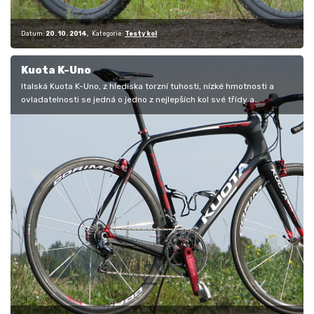
Datum:
20. 10. 2014
Kategorie:
Testy kol
Kuota K-Uno
Italská Kuota K-Uno, z hlediska torzní tuhosti, nízké hmotnosti a
ovladatelnosti se jedná o jedno z nejlepších kol své třídy a
současně o…