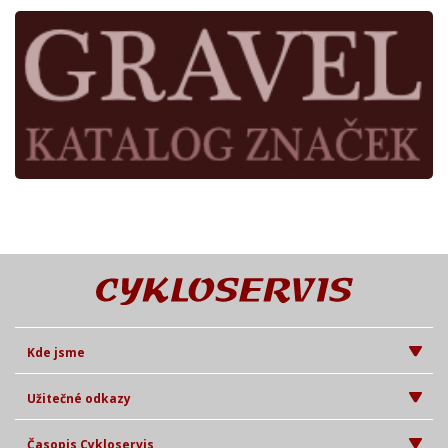
Kde jsme
Užitečné odkazy
Časopis Cykloservis