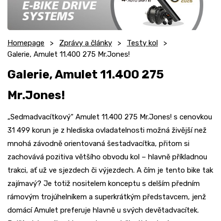
Homepage
Zprávy a články
Testy kol
Galerie, Amulet 11.400 275 Mr.Jones!
Galerie, Amulet 11.400 275
Mr.Jones!
„Sedmadvacítkový“ Amulet 11.400 275 Mr.Jones! s cenovkou
31 499 korun je z hlediska ovladatelnosti možná živější než
mnohá závodně orientovaná šestadvacítka, přitom si
zachovává pozitiva většího obvodu kol – hlavně příkladnou
trakci, ať už ve sjezdech či výjezdech. A čím je tento bike tak
zajímavý? Je totiž nositelem konceptu s delším předním
rámovým trojúhelníkem a superkrátkým představcem, jenž
domácí Amulet preferuje hlavně u svých devětadvacítek.