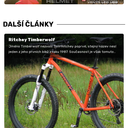
DALŠÍ ČLÁNKY
Ritchey Timberwolf
Jméno Timberwolf nezvolil Tom Ritchey poprvé, stejný název nesl
jeden z jeho prvních biků z roku 1987. Současnost je však tomuto
prapředku…