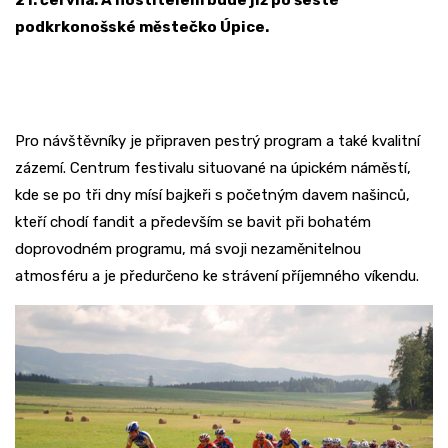
21. června. A hostitelem bude již po šesté
podkrkonošské městečko Úpice.
Pro návštěvníky je připraven pestrý program a také kvalitní
zázemí. Centrum festivalu situované na úpickém náměstí,
kde se po tři dny mísí bajkeři s početným davem našinců,
kteří chodí fandit a především se bavit při bohatém
doprovodném programu, má svoji nezaměnitelnou
atmosféru a je předurčeno ke strávení příjemného víkendu.