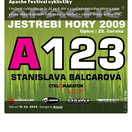
Apache festival cyklistiky
Festival cyklistiky je tu již za 9 dní a z pořadatelského tábora nám
přišllo několik dalších informací. Orientační závod dvojic a Orienťák…
Datum:
10. 06. 2009
Kategorie:
Různé