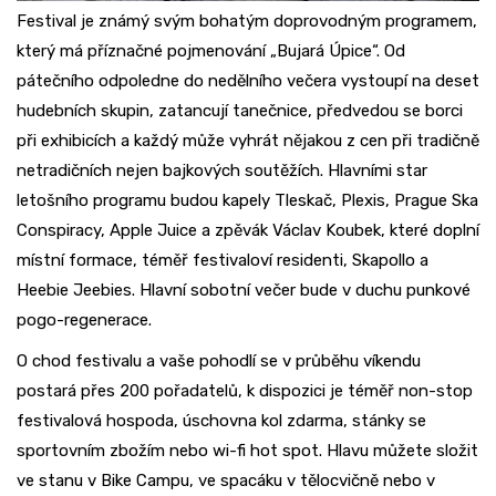
Festival je známý svým bohatým doprovodným programem,
který má příznačné pojmenování „Bujará Úpice“. Od
pátečního odpoledne do nedělního večera vystoupí na deset
hudebních skupin, zatancují tanečnice, předvedou se borci
při exhibicích a každý může vyhrát nějakou z cen při tradičně
netradičních nejen bajkových soutěžích. Hlavními star
letošního programu budou kapely Tleskač, Plexis, Prague Ska
Conspiracy, Apple Juice a zpěvák Václav Koubek, které doplní
místní formace, téměř festivaloví residenti, Skapollo a
Heebie Jeebies. Hlavní sobotní večer bude v duchu punkové
pogo-regenerace.
O chod festivalu a vaše pohodlí se v průběhu víkendu
postará přes 200 pořadatelů, k dispozici je téměř non-stop
festivalová hospoda, úschovna kol zdarma, stánky se
sportovním zbožím nebo wi-fi hot spot. Hlavu můžete složit
ve stanu v Bike Campu, ve spacáku v tělocvičně nebo v