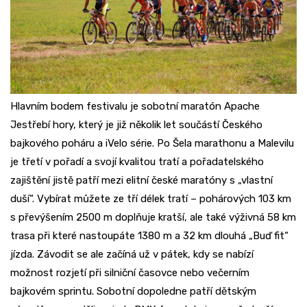
Hlavním bodem festivalu je sobotní maratón Apache
Jestřebí hory, který je již několik let součástí Českého
bajkového poháru a iVelo série. Po Šela marathonu a Malevilu
je třetí v pořadí a svojí kvalitou tratí a pořadatelského
zajištění jistě patří mezi elitní české maratóny s „vlastní
duší“. Vybírat můžete ze tří délek tratí – pohárových 103 km
s převýšením 2500 m doplňuje kratší, ale také výživná 58 km
trasa při které nastoupáte 1380 m a 32 km dlouhá „Buď fit“
jízda. Závodit se ale začíná už v pátek, kdy se nabízí
možnost rozjetí při silniční časovce nebo večerním
bajkovém sprintu. Sobotní dopoledne patří dětským