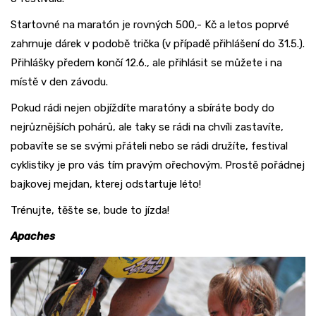
Startovné na maratón je rovných 500,- Kč a letos poprvé
zahrnuje dárek v podobě trička (v případě přihlášení do 31.5.).
Přihlášky předem končí 12.6., ale přihlásit se můžete i na
místě v den závodu.
Pokud rádi nejen objíždíte maratóny a sbíráte body do
nejrůznějších pohárů, ale taky se rádi na chvíli zastavíte,
pobavíte se se svými přáteli nebo se rádi družíte, festival
cyklistiky je pro vás tím pravým ořechovým. Prostě pořádnej
bajkovej mejdan, kterej odstartuje léto!
Trénujte, těšte se, bude to jízda!
Apaches