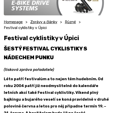
Homepage
Zprávy a články
Různé
Festival cyklistiky v Úpici
Festival cyklistiky v Úpici
ŠESTÝ FESTIVAL CYKLISTIKY S
NÁDECHEM PUNKU
(tisková zpráva pořadatele)
Léto patří festivalům a to nejen těm hudebním. Od
roku 2004 patří již neodmyslitelně do kalendáře
letních akcí také Festival cyklistiky. Víkend plný
bajkingu a bujarého veselí se koná pravidelně v druhé
polovině června a letos pro něj připadne termín 19. –