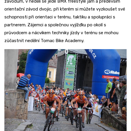
závodům, v neděli se jede BMX freestyle jam a především
orientační závod dvojic, při kterém si můžete vyzkoušet své
schopnosti při orientaci v terénu, taktiku a spolupráci s
partnerem. Zájemci a společnou vyjížďku po okolí s
průvodcem a nácvikem techniky jízdy v terénu se mohou
zůčastnit nedělní Tomac Bike Academy.