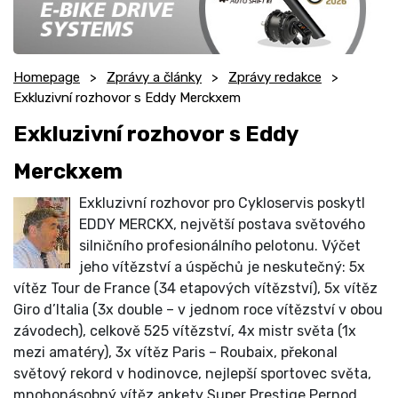
Homepage
Zprávy a články
Zprávy redakce
Exkluzivní rozhovor s Eddy Merckxem
Exkluzivní rozhovor s Eddy
Merckxem
Exkluzivní rozhovor pro Cykloservis poskytl
EDDY MERCKX, největší postava světového
silničního profesionálního pelotonu. Výčet
jeho vítězství a úspěchů je neskutečný: 5x
vítěz Tour de France (34 etapových vítězství), 5x vítěz
Giro d’Italia (3x double – v jednom roce vítězství v obou
závodech), celkově 525 vítězství, 4x mistr světa (1x
mezi amatéry), 3x vítěz Paris – Roubaix, překonal
světový rekord v hodinovce, nejlepší sportovec světa,
mnohonásobný vítěz ankety Super Prestige Pernod…….